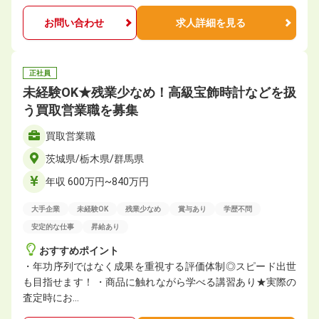
お問い合わせ
求人詳細を見る
正社員
未経験OK★残業少なめ！高級宝飾時計などを扱
う買取営業職を募集
買取営業職
茨城県/栃木県/群馬県
年収 600万円~840万円
大手企業
未経験OK
残業少なめ
賞与あり
学歴不問
安定的な仕事
昇給あり
おすすめポイント
・年功序列ではなく成果を重視する評価体制◎スピード出世
も目指せます！ ・商品に触れながら学べる講習あり★実際の
査定時にお…