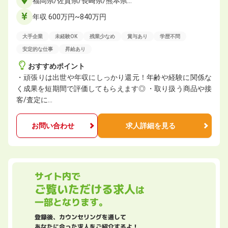
福岡県/佐賀県/長崎県/熊本県…
年収 600万円~840万円
大手企業
未経験OK
残業少なめ
賞与あり
学歴不問
安定的な仕事
昇給あり
おすすめポイント
・頑張りは出世や年収にしっかり還元！年齢や経験に関係な
く成果を短期間で評価してもらえます◎ ・取り扱う商品や接
客/査定に…
お問い合わせ
求人詳細を見る
サイト内で
ご覧いただける求人
は
一部となります。
登録後、カウンセリングを通して
あなたに合った求人をご紹介するよ！