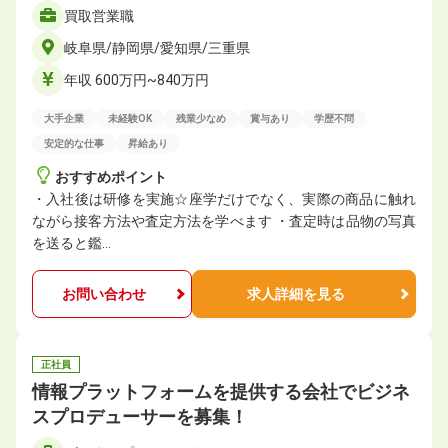
買取営業職
岐阜県/静岡県/愛知県/三重県
年収 600万円~840万円
大手企業
未経験OK
残業少なめ
賞与あり
学歴不問
安定的な仕事
昇給あり
おすすめポイント
・入社後は研修を実施☆座学だけでなく、実際の商品に触れ
ながら接客方法や査定方法を学べます ・査定時は品物の写真
を送ると鑑…
お問い合わせ
求人詳細を見る
正社員
情報プラットフォームを提供する会社でビジネ
スプロデューサーを募集！