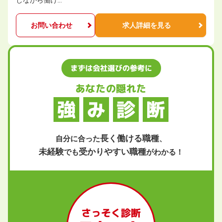
しながら働け…
お問い合わせ
求人詳細を見る
まずは会社選びの参考に
あなたの隠れた
強
み
診
断
長く働ける職種
自分に合った
、
未経験
受かりやすい職種
でも
がわかる！
さっそく診断