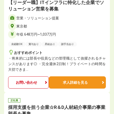
【リーダー職】ITインフラに特化した企業でソ
リューション営業を募集
営業・ソリューション提案
東京都
年収 648万円~1,037万円
未経験OK
賞与あり
昇給あり
諸手当あり
おすすめポイント
・将来的には部長や役員などの管理職として抜擢されるチャ
ンスがあります◎ ・完全週休2日制！プライベートの時間を
大切できま…
お問い合わせ
求人詳細を見る
正社員
採用支援を担う企業☆R＆D人材紹介事業の事業
部長を募集