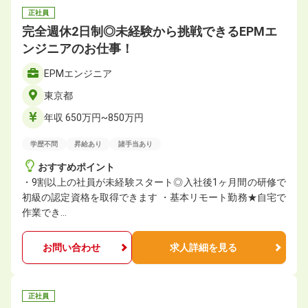
正社員
完全週休2日制◎未経験から挑戦できるEPMエ
ンジニアのお仕事！
EPMエンジニア
東京都
年収 650万円~850万円
学歴不問
昇給あり
諸手当あり
おすすめポイント
・9割以上の社員が未経験スタート◎入社後1ヶ月間の研修で
初級の認定資格を取得できます ・基本リモート勤務★自宅で
作業でき…
お問い合わせ
求人詳細を見る
正社員