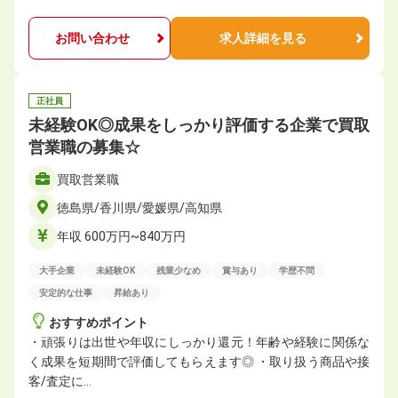
お問い合わせ
求人詳細を見る
正社員
未経験OK◎成果をしっかり評価する企業で買取
営業職の募集☆
買取営業職
徳島県/香川県/愛媛県/高知県
年収 600万円~840万円
大手企業
未経験OK
残業少なめ
賞与あり
学歴不問
安定的な仕事
昇給あり
おすすめポイント
・頑張りは出世や年収にしっかり還元！年齢や経験に関係な
く成果を短期間で評価してもらえます◎ ・取り扱う商品や接
客/査定に…