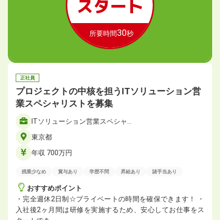
スタート
30
所要時間
秒
正社員
プロジェクトの中核を担うITソリューション営
業スペシャリストを募集
ITソリューション営業スペシャ…
東京都
年収 700万円
残業少なめ
賞与あり
学歴不問
昇給あり
諸手当あり
おすすめポイント
・完全週休2日制☆プライベートの時間を確保できます！ ・
入社後2ヶ月間は研修を実施するため、安心してお仕事をス