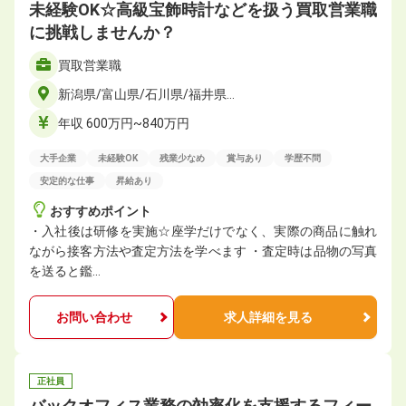
未経験OK☆高級宝飾時計などを扱う買取営業職
に挑戦しませんか？
買取営業職
新潟県/富山県/石川県/福井県…
年収 600万円~840万円
大手企業
未経験OK
残業少なめ
賞与あり
学歴不問
安定的な仕事
昇給あり
おすすめポイント
・入社後は研修を実施☆座学だけでなく、実際の商品に触れ
ながら接客方法や査定方法を学べます ・査定時は品物の写真
を送ると鑑…
お問い合わせ
求人詳細を見る
正社員
バックオフィス業務の効率化を支援するフィー