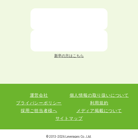
ニートが就職しやすい仕事6選！
仕事が続かない人の特徴と対処法を解説！
面接 記事一覧
新卒の方はこちら
履歴書 記事一覧
職務経歴書 記事一覧
運営会社
個人情報の取り扱いについて
退職 記事一覧
プライバシーポリシー
利用規約
採用ご担当者様へ
メディア掲載について
サイトマップ
職種図鑑
© 2013-
2026
Leverages Co., Ltd.
業界図鑑