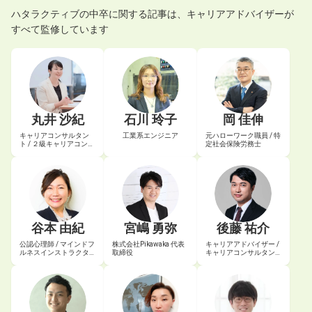
ハタラクティブの
中卒
に関する記事は、キャリアアドバイザーが
すべて監修しています
丸井 沙紀
石川 玲子
岡 佳伸
キャリアコンサルタン
工業系エンジニア
元ハローワーク職員 / 特
ト / ２級キャリアコンサ
定社会保険労務士
ルティング技能士
谷本 由紀
宮嶋 勇弥
後藤 祐介
公認心理師 / マインドフ
株式会社Pikawaka 代表
キャリアアドバイザー /
ルネスインストラクタ
取締役
キャリアコンサルタン
ー
ト