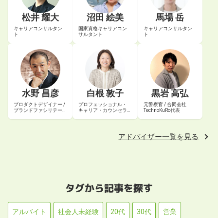
松井 耀大
沼田 絵美
馬場 岳
キャリアコンサルタン
国家資格キャリアコン
キャリアコンサルタン
ト
サルタント
ト
水野 昌彦
白根 敦子
黒岩 高弘
プロダクトデザイナー /
プロフェッショナル・
元警察官 / 合同会社
ブランドファシリテー
キャリア・カウンセラ
TechnoKuRo代表
ター
ー® / 認定エグゼクティ
ブ・コーチ
アドバイザー一覧を見る
タグから記事を探す
アルバイト
社会人未経験
20代
30代
営業