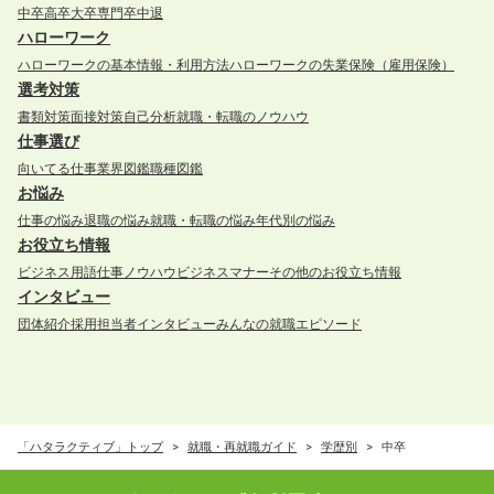
中卒
高卒
大卒
専門卒
中退
ハローワーク
ハローワークの基本情報・利用方法
ハローワークの失業保険（雇用保険）
選考対策
書類対策
面接対策
自己分析
就職・転職のノウハウ
仕事選び
向いてる仕事
業界図鑑
職種図鑑
お悩み
仕事の悩み
退職の悩み
就職・転職の悩み
年代別の悩み
お役立ち情報
ビジネス用語
仕事ノウハウ
ビジネスマナー
その他のお役立ち情報
インタビュー
団体紹介
採用担当者インタビュー
みんなの就職エピソード
「ハタラクティブ」トップ
就職・再就職ガイド
学歴別
中卒