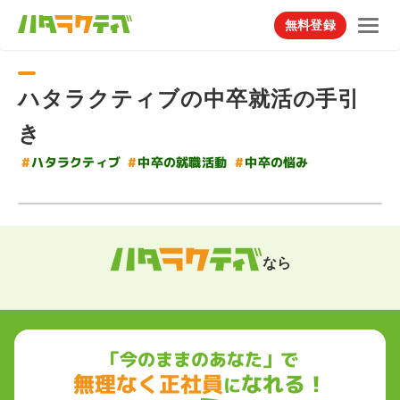
無料登録
ハタラクティブの中卒就活の手引
き
#
#
ハタラクティブ
中卒の就職活動
#
中卒の悩み
なら
「今のままのあなた」で
無理なく正社員
なれる！
に