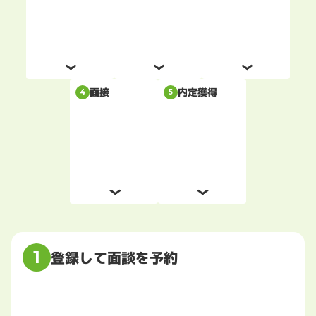
内定獲得
面接
4
5
1
登録して面談を予約