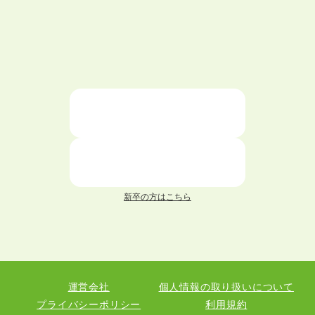
ハローワークを初めて利用するときの流れは？
大学中退者向けの就職支援サービス
ニートが就職しやすい仕事6選！
仕事が続かない人の特徴と対処法を解説！
面接 記事一覧
新卒の方はこちら
履歴書 記事一覧
職務経歴書 記事一覧
運営会社
個人情報の取り扱いについて
退職 記事一覧
プライバシーポリシー
利用規約