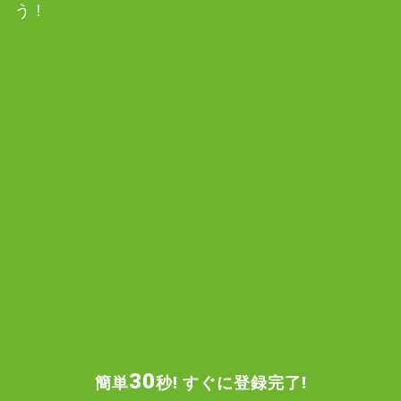
う！
30
簡単
秒! すぐに登録完了!