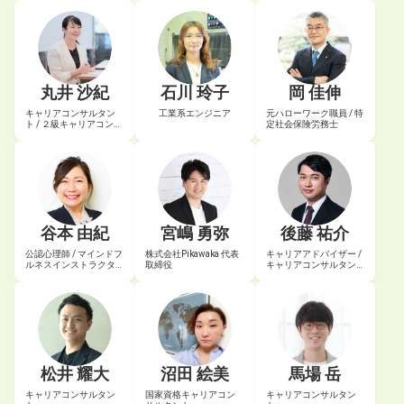
丸井 沙紀
石川 玲子
岡 佳伸
キャリアコンサルタン
工業系エンジニア
元ハローワーク職員 / 特
ト / ２級キャリアコンサ
定社会保険労務士
ルティング技能士
谷本 由紀
宮嶋 勇弥
後藤 祐介
公認心理師 / マインドフ
株式会社Pikawaka 代表
キャリアアドバイザー /
ルネスインストラクタ
取締役
キャリアコンサルタン
ー
ト
松井 耀大
沼田 絵美
馬場 岳
キャリアコンサルタン
国家資格キャリアコン
キャリアコンサルタン