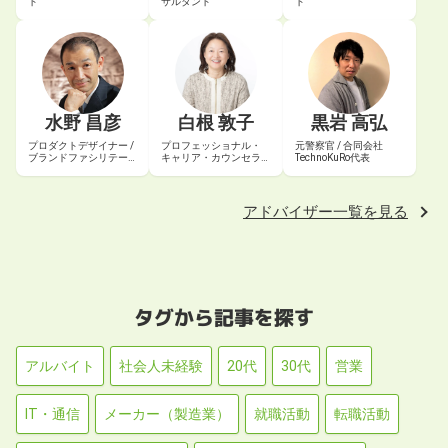
ト
サルタント
ト
水野 昌彦
白根 敦子
黒岩 高弘
プロダクトデザイナー /
プロフェッショナル・
元警察官 / 合同会社
ブランドファシリテー
キャリア・カウンセラ
TechnoKuRo代表
ター
ー® / 認定エグゼクティ
ブ・コーチ
アドバイザー一覧を見る
タグから記事を探す
アルバイト
社会人未経験
20代
30代
営業
IT・通信
メーカー（製造業）
就職活動
転職活動