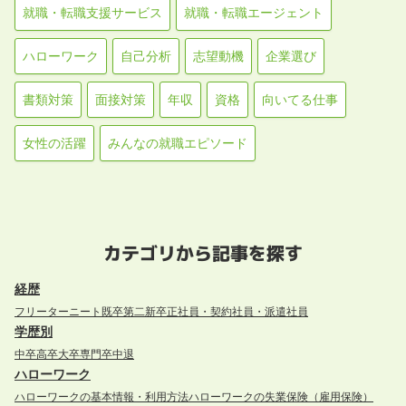
就職・転職支援サービス
就職・転職エージェント
ハローワーク
自己分析
志望動機
企業選び
書類対策
面接対策
年収
資格
向いてる仕事
女性の活躍
みんなの就職エピソード
カテゴリから記事を探す
経歴
フリーター
ニート
既卒
第二新卒
正社員・契約社員・派遣社員
学歴別
中卒
高卒
大卒
専門卒
中退
ハローワーク
ハローワークの基本情報・利用方法
ハローワークの失業保険（雇用保険）