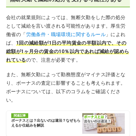
会社の就業規則によっては、無断欠勤をした際の処分
として減給を言い渡される可能性があります。厚生労
働省の「
労働条件・職場環境に関するルール
」によれ
ば、
1回の減給額が1日の平均賃金の半額以内で、その
総額が1ヶ月分の賃金の10％以内であれば減給が認めら
れている
ので、注意が必要です。
また、無断欠勤によって勤務態度がマイナス評価とな
り、ボーナスの査定に影響することも考えられます。
ボーナスについては、以下のコラムをご確認くださ
い。
関連記事
ボーナスとは？出ないのは違法？なぜもら
えるか仕組みを解説