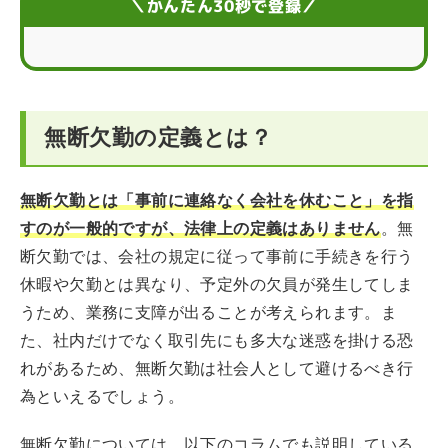
＼かんたん30秒で登録／
無断欠勤してしまったときの対処法
会社を休むときは無断欠勤せず会社のルールを守ろう
無断欠勤の定義とは？
無断欠勤をしたくなったら試してみてほしいこと
こんなときどうする？無断欠勤に関するQ＆A
無断欠勤とは「事前に連絡なく会社を休むこと」を指
すのが一般的ですが、法律上の定義はありません
。無
断欠勤では、会社の規定に従って事前に手続きを行う
休暇や欠勤とは異なり、予定外の欠員が発生してしま
うため、業務に支障が出ることが考えられます。ま
た、社内だけでなく取引先にも多大な迷惑を掛ける恐
れがあるため、無断欠勤は社会人として避けるべき行
為といえるでしょう。
無断欠勤については、以下のコラムでも説明している