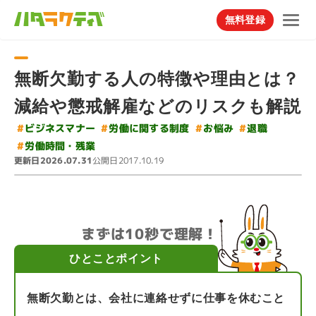
無料登録
無断欠勤する人の特徴や理由とは？
減給や懲戒解雇などのリスクも解説
#
#
労働に関する制度
ビジネスマナー
#
#
お悩み
退職
#
労働時間・残業
更新日
公開日
2026.07.31
2017.10.19
まずは10秒で理解！
ひとことポイント
無断欠勤とは、会社に連絡せずに仕事を休むこと