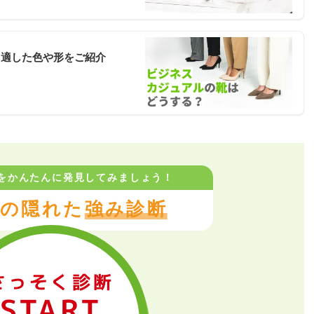
？適した色や形をご紹介
をかんたんに
発見してみましょう！
の隠れた
強み診断
さっそく診断
START