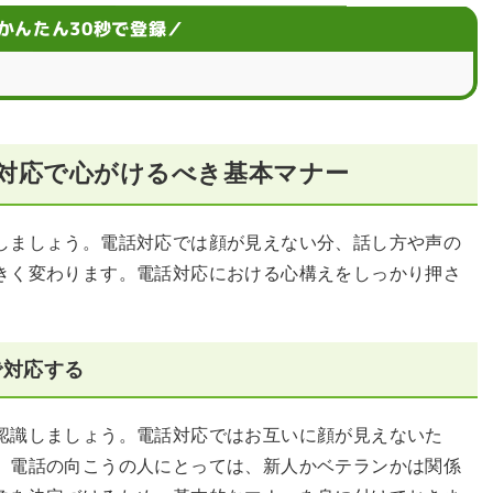
よう
かんたん30秒で登録／
と解決策
対応で心がけるべき基本マナー
克服しよう
も検討しよう
しましょう。電話対応では顔が見えない分、話し方や声の
きく変わります。電話対応における心構えをしっかり押さ
で対応する
認識しましょう。電話対応ではお互いに顔が見えないた
。電話の向こうの人にとっては、新人かベテランかは関係