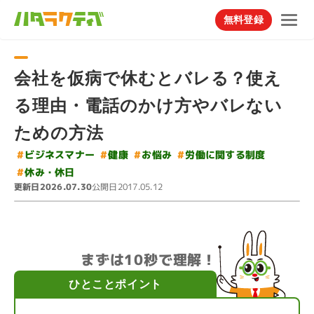
無料登録
会社を仮病で休むとバレる？使え
る理由・電話のかけ方やバレない
ための方法
#
#
労働に関する制度
ビジネスマナー
#
#
お悩み
健康
#
休み・休日
更新日
公開日
2026.07.30
2017.05.12
まずは10秒で理解！
ひとことポイント