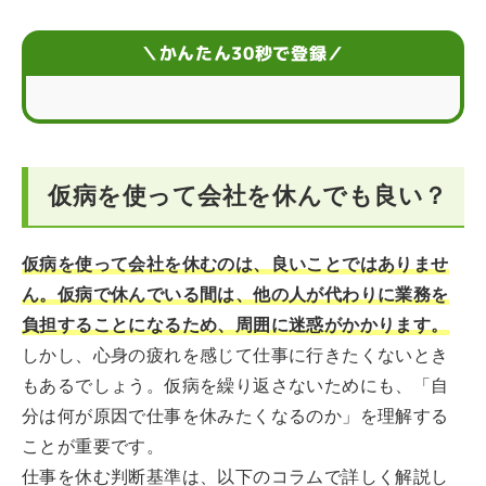
仮病で会社を休むときに使える4つの理由
＼かんたん30秒で登録／
仮病で会社を休むときの連絡の仕方
仮病がバレる？休むときに避けるべき3つの理由
仮病を使って会社を休んでも良い？
仮病で休むことがバレないようにするための注意点
仮病がバレたときの対処法
仮病を使って会社を休むのは、良いことではありませ
ん。仮病で休んでいる間は、他の人が代わりに業務を
仮病で会社を頻繁に休む「休み癖」の3つの対処法
負担することになるため、周囲に迷惑がかかります。
頻繁に仮病を使うほど今の会社が辛いときは
しかし、心身の疲れを感じて仕事に行きたくないとき
もあるでしょう。仮病を繰り返さないためにも、「自
仮病を使って会社を休みたくなったときのQ＆A
分は何が原因で仕事を休みたくなるのか」を理解する
ことが重要です。
仕事を休む判断基準は、以下のコラムで詳しく解説し