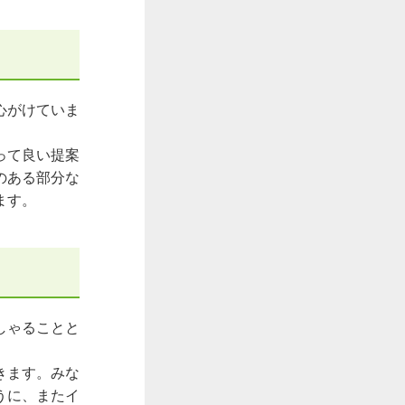
心がけていま
って良い提案
のある部分な
ます。
しゃることと
きます。みな
うに、またイ