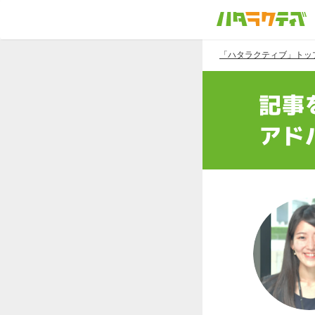
「ハタラクティブ」トッ
記事
アド