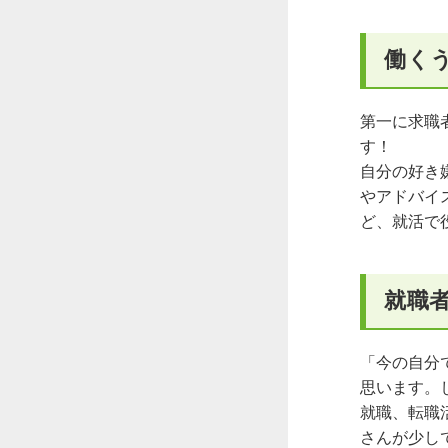
働く
第一に求職
す！
自分の好き
やアドバイ
ど、就活で
就職
「今の自分
思います。
就職、転職
さんが少し