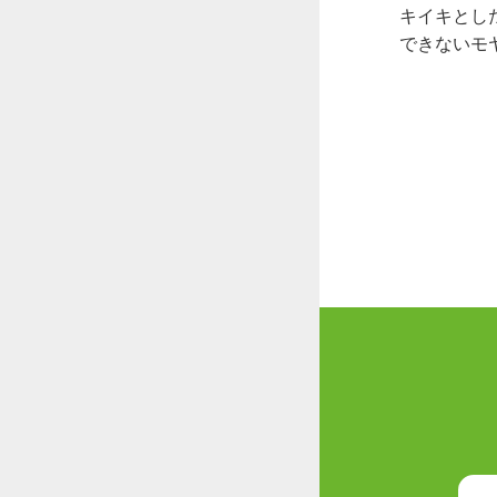
キイキとし
できないモ