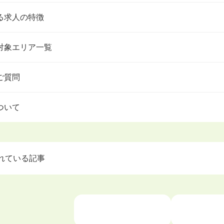
る求人の特徴
対象エリア一覧
ご質問
ついて
れている記事
で目指せる就職先
ークを初めて利用するときの流れは？