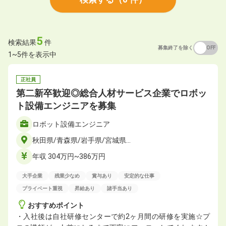
5
検索結果
件
募集終了を除く
ON
OFF
1~5件を表示中
正社員
第二新卒歓迎◎総合人材サービス企業でロボッ
ト設備エンジニアを募集
ロボット設備エンジニア
秋田県/青森県/岩手県/宮城県…
年収 304万円~386万円
大手企業
残業少なめ
賞与あり
安定的な仕事
プライベート重視
昇給あり
諸手当あり
おすすめポイント
・入社後は自社研修センターで約2ヶ月間の研修を実施☆プ