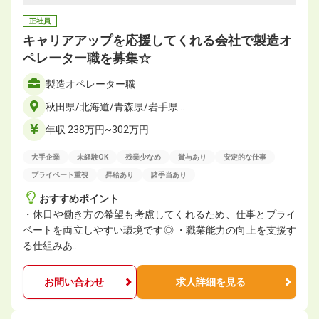
正社員
キャリアアップを応援してくれる会社で製造オ
ペレーター職を募集☆
製造オペレーター職
秋田県/北海道/青森県/岩手県…
年収 238万円~302万円
大手企業
未経験OK
残業少なめ
賞与あり
安定的な仕事
プライベート重視
昇給あり
諸手当あり
おすすめポイント
・休日や働き方の希望も考慮してくれるため、仕事とプライ
ベートを両立しやすい環境です◎ ・職業能力の向上を支援す
る仕組みあ…
お問い合わせ
求人詳細を見る