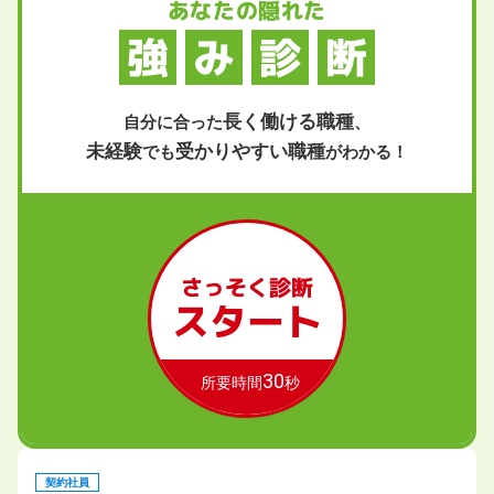
あなたの隠れた
強
み
診
断
長く働ける職種
自分に合った
、
未経験
受かりやすい職種
でも
がわかる！
さっそく診断
スタート
30
所要時間
秒
契約社員