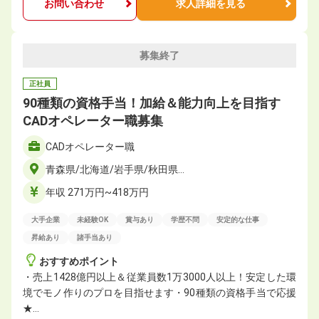
お問い合わせ
求人詳細を見る
募集終了
正社員
90種類の資格手当！加給＆能力向上を目指す
CADオペレーター職募集
CADオペレーター職
青森県/北海道/岩手県/秋田県…
年収 271万円~418万円
大手企業
未経験OK
賞与あり
学歴不問
安定的な仕事
昇給あり
諸手当あり
おすすめポイント
・売上1428億円以上＆従業員数1万3000人以上！安定した環
境でモノ作りのプロを目指せます・90種類の資格手当で応援
★…