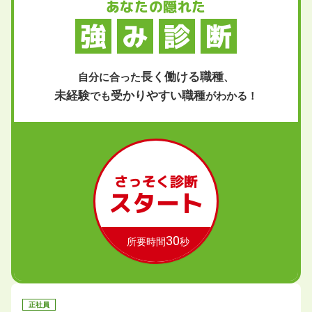
あなたの隠れた
強
み
診
断
長く働ける職種
自分に合った
、
未経験
受かりやすい職種
でも
がわかる！
さっそく診断
スタート
30
所要時間
秒
正社員