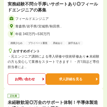
実務経験不問☆手厚いサポートあり◎フィール
ドエンジニアの募集
フィールドエンジニア
青森県/岩手県/宮城県/秋田県…
年収 343万円~530万円
残業少なめ
プライベート重視
昇給あり
諸手当あり
おすすめポイント
・元エンジニア講師による導入研修や技術研修あり★未経験
の方も安心して業務をスタートできます！ ・月1回ほど専任
担当者によ…
お問い合わせ
求人詳細を見る
正社員
未経験歓迎◎万全のサポート体制！半導体製造