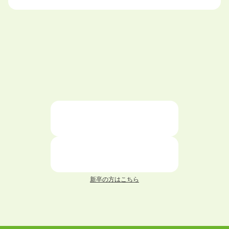
大学中退で目指せる就職先
ハローワークを初めて利用するときの流れは？
大学中退者向けの就職支援サービス
ニートが就職しやすい仕事6選！
仕事が続かない人の特徴と対処法を解説！
面接 記事一覧
新卒の方はこちら
履歴書 記事一覧
職務経歴書 記事一覧