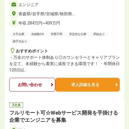
エンジニア
青森県/岩手県/宮城県/秋田県…
年収 284万円~439万円
大手企業
未経験OK
学歴不問
安定的な仕事
昇給あり
諸手当あり
おすすめポイント
・万全のサポート体制あり◎カウンセラーとキャリアプラン
を立て、未経験から着実に成⻑できる環境です！ ・年間休⽇
120⽇以…
お問い合わせ
求人詳細を見る
正社員
フルリモート可☆Webサービス開発を手掛ける
企業でエンジニアを募集