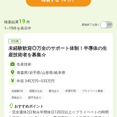
19
検索結果
件
募集終了を除く
ON
OFF
1~19件を表示中
正社員
未経験歓迎◎万全のサポート体制！半導体の生
産技術者を募集☆
生産技術
青森県/岩手県/山形県/岐阜県
年収 345万円~533万円
未経験OK
残業少なめ
賞与あり
学歴不問
プライベート重視
昇給あり
諸手当あり
おすすめポイント
・完全週休2日制＆年間休日120日以上☆プライベートの時間