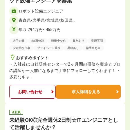
ット設備エンジニアを募集
ロボット設備エンジニア
青森県/岩手県/宮城県/秋田県…
年収 294万円~455万円
大手企業
未経験OK
残業少なめ
賞与あり
学歴不問
安定的な仕事
プライベート重視
昇給あり
諸手当あり
おすすめポイント
・入社後は自社研修センターで2ヶ月間の研修を実施☆プロ
の講師が一人前になるまで丁寧にフォローしてくれます！ ・
多彩なキャ…
お問い合わせ
求人詳細を見る
正社員
未経験OK◎完全週休2日制☆ITエンジニアとし
て活躍しませんか？