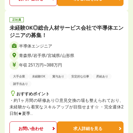
正社員
未経験OK◎総合人材サービス会社で半導体エン
ジニアの募集！
半導体エンジニア
青森県/岩手県/宮城県/山形県
年収 251万円~388万円
大手企業
未経験OK
賞与あり
安定的な仕事
昇給あり
諸手当あり
おすすめポイント
・約1ヶ月間の研修あり◎意見交換の場も整えられており、
未経験から着実なスキルアップが目指せます☆ ・完全週休2
日制★夏季…
お問い合わせ
求人詳細を見る