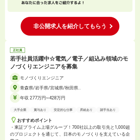
あなたに合った求人をご紹介するよ！
非公開求人を紹介してもらう
正社員
若手社員活躍中☆電気／電子／組込み領域のモ
ノづくりエンジニアを募集
モノづくりエンジニア
青森県/岩手県/宮城県/秋田県…
年収 277万円~428万円
大手企業
賞与あり
安定的な仕事
昇給あり
諸手当あり
おすすめポイント
・東証プライム上場グループ！700社以上の取引先と1,000超
のプロジェクトを通じて、日本のモノづくりを支えている企