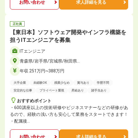
お問い合わせ
求人詳細を見る
正社員
【東日本】ソフトウェア開発やインフラ構築を
担うITエンジニアを募集
ITエンジニア
青森県/岩手県/宮城県/秋田県…
年収 251万円~388万円
大手企業
未経験OK
残業少なめ
賞与あり
学歴不問
安定的な仕事
プライベート重視
昇給あり
諸手当あり
おすすめポイント
・600講座以上の技術研修やビジネスマナーなどの研修があ
るので、経験の浅い方も安心して業務をスタートできます！
・配属後…
お問い合わせ
求人詳細を見る