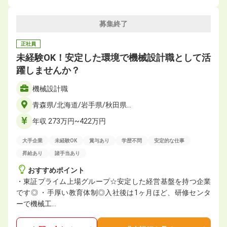
募集終了
正社員
未経験OK！安定した環境で機械設計職として活
躍しませんか？
機械設計職
青森県/北海道/岩手県/秋田県…
年収 273万円~422万円
大手企業
未経験OK
賞与あり
学歴不問
安定的な仕事
昇給あり
諸手当あり
おすすめポイント
・東証プライム上場グループ☆安定した経営基盤を持つ企業
です◎ ・手厚い教育体制◎入社後は1ヶ月ほど、研修センタ
ーで機械工…