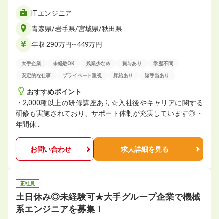
ITエンジニア
青森県/岩手県/宮城県/秋田県…
年収 290万円~449万円
大手企業
未経験OK
残業少なめ
賞与あり
学歴不問
安定的な仕事
プライベート重視
昇給あり
諸手当あり
おすすめポイント
・2,000種以上の研修講座あり☆入社後やキャリアに関する
研修も実施されており、サポート体制が充実しています◎ ・
年間休…
お問い合わせ
求人詳細を見る
正社員
土日休み◎未経験可★大手グループ企業で機械
系エンジニアを募集！