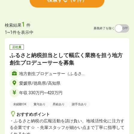
1
検索結果
件
募集終了を除く
ON
OFF
1~1件を表示中
正社員
ふるさと納税担当として幅広く業務を担う地方
創生プロデューサーを募集
地方創生プロデューサー（ふるさ…
愛媛県/徳島県/高知県
年収 330万円~420万円
未経験OK
賞与あり
昇給あり
諸手当あり
おすすめポイント
・ふるさと納税の広報活動を請け負い、地域活性化に注力す
る企業です☆ ・先輩スタッフが細かい点まで丁寧に指導して