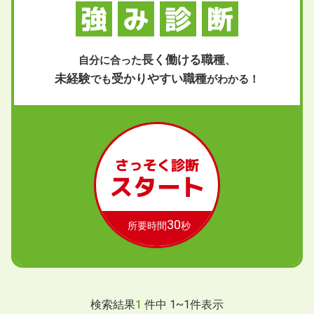
強
み
診
断
長く働ける職種
自分に合った
、
未経験
受かりやすい職種
でも
がわかる！
さっそく診断
スタート
30
所要時間
秒
検索結果
1
件中
1
~
1
件表示