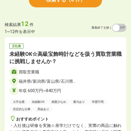
12
検索結果
件
募集終了を除く
ON
OFF
1~12件を表示中
正社員
未経験OK☆高級宝飾時計などを扱う買取営業職
に挑戦しませんか？
買取営業職
福井県/新潟県/富山県/石川県…
年収 600万円~840万円
大手企業
未経験OK
残業少なめ
賞与あり
学歴不問
安定的な仕事
昇給あり
おすすめポイント
・入社後は研修を実施☆座学だけでなく、実際の商品に触れ