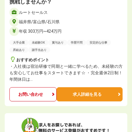
挑戦しませんか？
ルートセールス
福井県/富山県/石川県
年収 303万円~424万円
大手企業
未経験OK
賞与あり
学歴不問
安定的な仕事
昇給あり
諸手当あり
おすすめポイント
・入社後は宿泊研修で同期と一緒に学べるため、未経験の方
も安心してお仕事をスタートできます☆ ・完全週休2日制！
年間休日は…
お問い合わせ
求人詳細を見る
求人をお探しであれば、
無料のサービス登録がおすすめです！