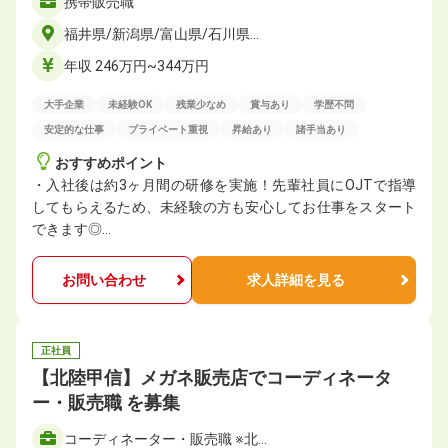
携帯販売職
福井県/新潟県/富山県/石川県…
年収 246万円~344万円
大手企業
未経験OK
残業少なめ
賞与あり
学歴不問
安定的な仕事
プライベート重視
昇給あり
諸手当あり
おすすめポイント
・入社後は約3ヶ月間の研修を実施！先輩社員にOJTで指導
してもらえるため、未経験の方も安心してお仕事をスタート
できます◎…
お問い合わせ
求人詳細を見る
正社員
【北陸甲信】メガネ販売店でコーディネータ
ー・販売職 を募集
コーディネーター・販売職 ※北…