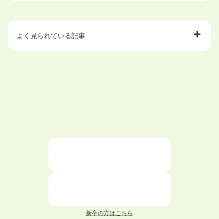
よく見られている記事
大学中退で目指せる就職先
ハローワークを初めて利用するときの流れは？
大学中退者向けの就職支援サービス
ニートが就職しやすい仕事6選！
仕事が続かない人の特徴と対処法を解説！
面接 記事一覧
新卒の方はこちら