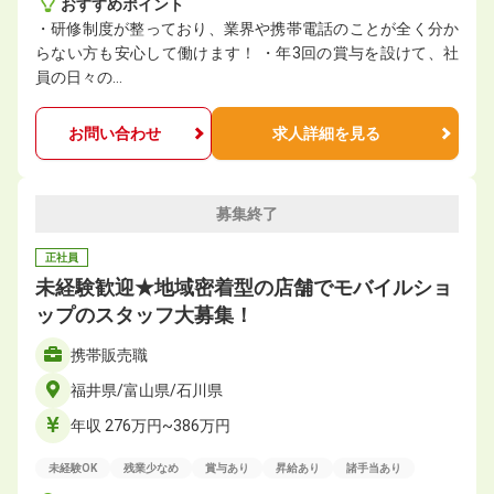
おすすめポイント
・研修制度が整っており、業界や携帯電話のことが全く分か
らない方も安心して働けます！ ・年3回の賞与を設けて、社
員の日々の…
お問い合わせ
求人詳細を見る
募集終了
正社員
未経験歓迎★地域密着型の店舗でモバイルショ
ップのスタッフ大募集！
携帯販売職
福井県/富山県/石川県
年収 276万円~386万円
未経験OK
残業少なめ
賞与あり
昇給あり
諸手当あり