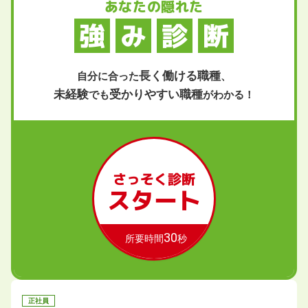
あなたの隠れた
強
み
診
断
長く働ける職種
自分に合った
、
未経験
受かりやすい職種
でも
がわかる！
さっそく診断
スタート
30
所要時間
秒
正社員