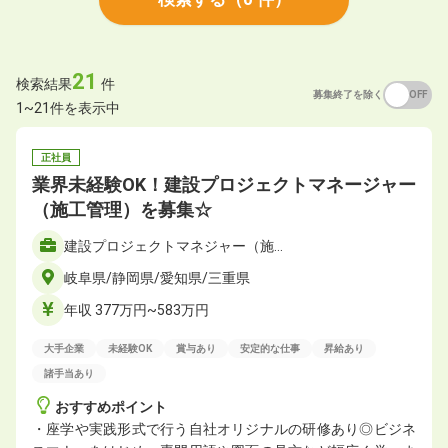
21
検索結果
件
募集終了を除く
ON
OFF
1~21件を表示中
正社員
業界未経験OK！建設プロジェクトマネージャー
（施工管理）を募集☆
建設プロジェクトマネジャー（施…
岐阜県/静岡県/愛知県/三重県
年収 377万円~583万円
大手企業
未経験OK
賞与あり
安定的な仕事
昇給あり
諸手当あり
おすすめポイント
・座学や実践形式で行う自社オリジナルの研修あり◎ビジネ