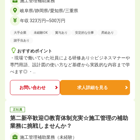
施工管理補助業務
岐阜県/静岡県/愛知県/三重県
年収 323万円~500万円
大手企業
未経験OK
賞与あり
安定的な仕事
昇給あり
諸手当あり
おすすめポイント
・現場で働いていた社員による研修あり☆ビジネスマナーや
専門用語、設計図の使い方など基礎から実践的な内容まで学
べます◎ ・…
お問い合わせ
求人詳細を見る
正社員
第二新卒歓迎◎教育体制充実☆施工管理の補助
業務に挑戦しませんか？
施工管理補助業務（未経験）