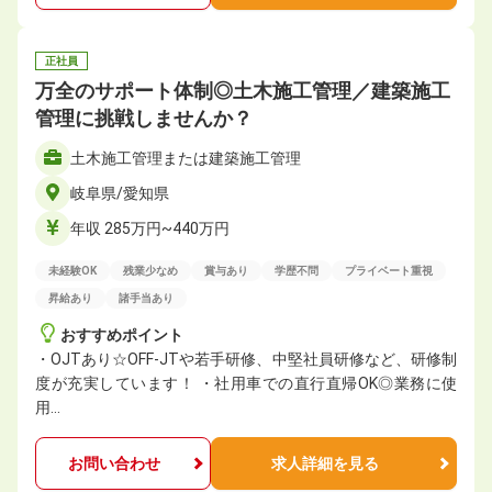
正社員
万全のサポート体制◎⼟⽊施⼯管理／建築施工
管理に挑戦しませんか？
⼟⽊施⼯管理または建築施工管理
岐阜県/愛知県
年収 285万円~440万円
未経験OK
残業少なめ
賞与あり
学歴不問
プライベート重視
昇給あり
諸手当あり
おすすめポイント
・OJTあり☆OFF-JTや若手研修、中堅社員研修など、研修制
度が充実しています！ ・社用車での直行直帰OK◎業務に使
用…
お問い合わせ
求人詳細を見る