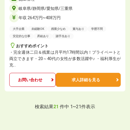
岐阜県/静岡県/愛知県/三重県
年収 264万円~408万円
大手企業
未経験OK
残業少なめ
賞与あり
学歴不問
安定的な仕事
昇給あり
諸手当あり
おすすめポイント
・完全週休二日＆残業は月平均17時間以内！プライベートと
両立できます・20～40代の女性が多数活躍中♪ ・福利厚生が
充…
お問い合わせ
求人詳細を見る
検索結果
21
件中
1
~
21
件表示