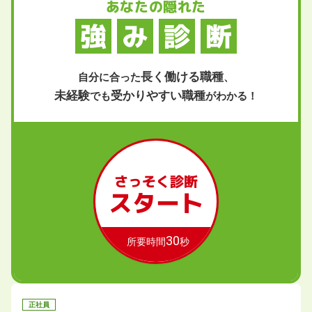
あなたの隠れた
強
み
診
断
長く働ける職種
自分に合った
、
未経験
受かりやすい職種
でも
がわかる！
さっそく診断
スタート
30
所要時間
秒
正社員