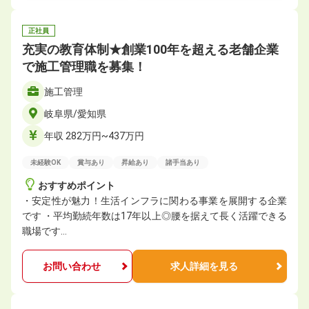
正社員
充実の教育体制★創業100年を超える老舗企業
で施工管理職を募集！
施工管理
岐阜県/愛知県
年収 282万円~437万円
未経験OK
賞与あり
昇給あり
諸手当あり
おすすめポイント
・安定性が魅力！生活インフラに関わる事業を展開する企業
です ・平均勤続年数は17年以上◎腰を据えて長く活躍できる
職場です…
お問い合わせ
求人詳細を見る