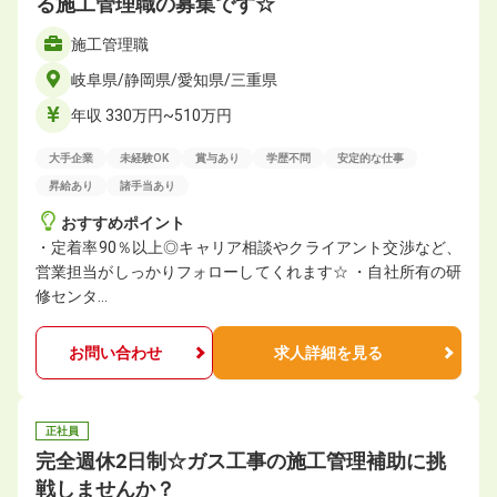
る施工管理職の募集です☆
施工管理職
岐阜県/静岡県/愛知県/三重県
年収 330万円~510万円
大手企業
未経験OK
賞与あり
学歴不問
安定的な仕事
昇給あり
諸手当あり
おすすめポイント
・定着率90％以上◎キャリア相談やクライアント交渉など、
営業担当がしっかりフォローしてくれます☆ ・自社所有の研
修センタ…
お問い合わせ
求人詳細を見る
正社員
完全週休2日制☆ガス工事の施工管理補助に挑
戦しませんか？