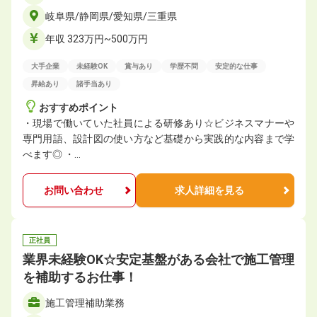
岐阜県/静岡県/愛知県/三重県
年収 323万円~500万円
大手企業
未経験OK
賞与あり
学歴不問
安定的な仕事
昇給あり
諸手当あり
おすすめポイント
・現場で働いていた社員による研修あり☆ビジネスマナーや
専門用語、設計図の使い方など基礎から実践的な内容まで学
べます◎ ・…
お問い合わせ
求人詳細を見る
正社員
業界未経験OK☆安定基盤がある会社で施⼯管理
を補助するお仕事！
施⼯管理補助業務