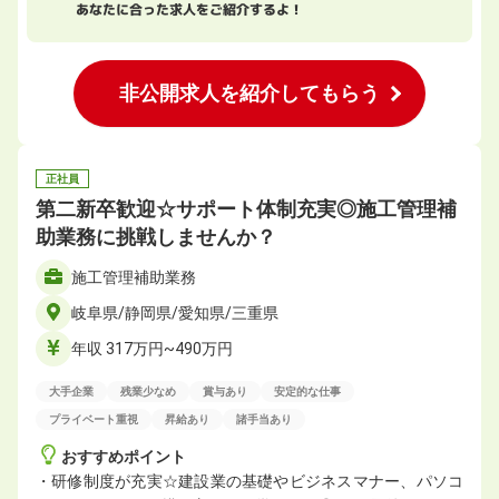
あなたに合った求人をご紹介するよ！
非公開求人を紹介してもらう
正社員
第二新卒歓迎☆サポート体制充実◎施⼯管理補
助業務に挑戦しませんか？
施⼯管理補助業務
岐阜県/静岡県/愛知県/三重県
年収 317万円~490万円
大手企業
残業少なめ
賞与あり
安定的な仕事
プライベート重視
昇給あり
諸手当あり
おすすめポイント
・研修制度が充実☆建設業の基礎やビジネスマナー、パソコ