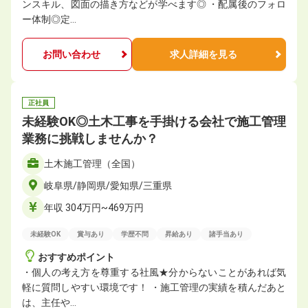
ンスキル、図面の描き方などが学べます◎ ・配属後のフォロ
ー体制◎定…
お問い合わせ
求人詳細を見る
正社員
未経験OK◎土木工事を手掛ける会社で施工管理
業務に挑戦しませんか？
土木施工管理（全国）
岐阜県/静岡県/愛知県/三重県
年収 304万円~469万円
未経験OK
賞与あり
学歴不問
昇給あり
諸手当あり
おすすめポイント
・個人の考え方を尊重する社風★分からないことがあれば気
軽に質問しやすい環境です！ ・施工管理の実績を積んだあと
は、主任や…