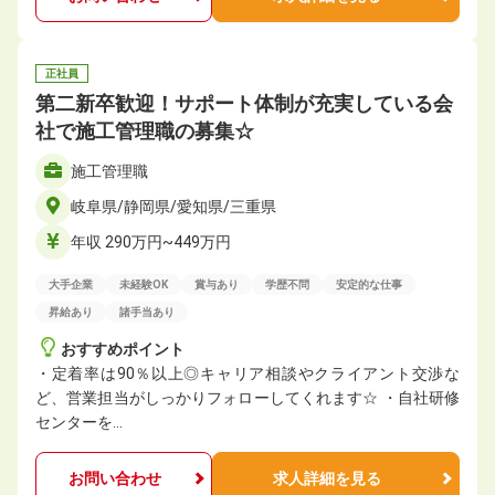
正社員
第二新卒歓迎！サポート体制が充実している会
社で施工管理職の募集☆
施工管理職
岐阜県/静岡県/愛知県/三重県
年収 290万円~449万円
大手企業
未経験OK
賞与あり
学歴不問
安定的な仕事
昇給あり
諸手当あり
おすすめポイント
・定着率は90％以上◎キャリア相談やクライアント交渉な
ど、営業担当がしっかりフォローしてくれます☆ ・自社研修
センターを…
お問い合わせ
求人詳細を見る