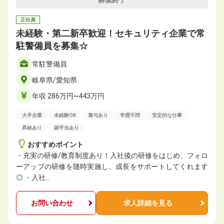
募集終了
正社員
未経験・第二新卒歓迎！セキュリティ企業で常
駐警備員を募集☆
常駐警備員
岐阜県/愛知県
年収 286万円~443万円
大手企業
未経験OK
賞与あり
学歴不問
安定的な仕事
昇給あり
諸手当あり
おすすめポイント
・充実の研修/教育制度あり！入社後の研修をはじめ、フォロ
ーアップの研修を随時実施し、成長をサポートしてくれます
◎ ・入社…
お問い合わせ
求人詳細を見る