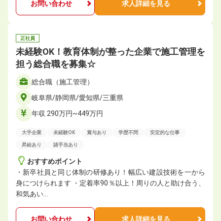
お問い合わせ
求人詳細を見る
正社員
未経験OK！教育体制が整った企業で施工管理を
担う総合職を募集☆
総合職（施工管理）
岐阜県/静岡県/愛知県/三重県
年収 290万円~449万円
大手企業
未経験OK
賞与あり
学歴不問
安定的な仕事
昇給あり
諸手当あり
おすすめポイント
・新卒社員と同じ体制の研修あり！幅広い建設技術を一から
身につけられます ・定着率90％以上！周りの⼈と助け合う、
和気あい…
お問い合わせ
求人詳細を見る