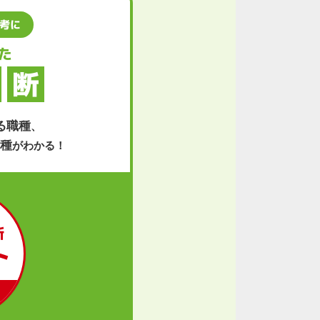
考に
た
断
る職種
、
職種
がわかる！
断
ト