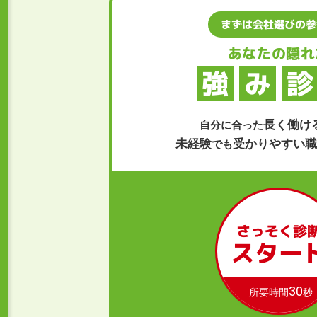
まずは会社選びの参
あなたの隠れ
強
み
診
長く働け
自分に合った
未経験
受かりやすい
でも
さっそく診
スター
30
所要時間
秒