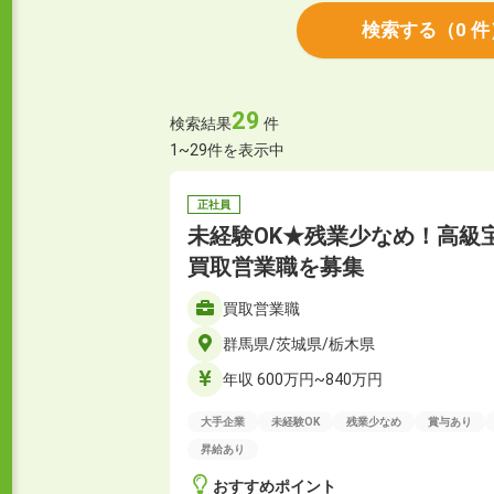
検索する
（
0
件
29
検索結果
件
1~29件を表示中
正社員
未経験OK★残業少なめ！高級
買取営業職を募集
買取営業職
群馬県/茨城県/栃木県
年収 600万円~840万円
大手企業
未経験OK
残業少なめ
賞与あり
昇給あり
おすすめポイント