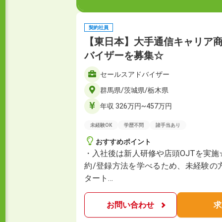
契約社員
【東日本】大手通信キャリア
バイザーを募集☆
セールスアドバイザー
群馬県/茨城県/栃木県
年収 326万円~457万円
未経験OK
学歴不問
諸手当あり
おすすめポイント
・入社後は新人研修や店頭OJTを実
約/登録方法を学べるため、未経験の
タート…
お問い合わせ
求