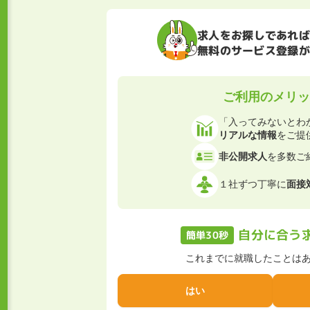
求人をお探しであれば
無料のサービス登録が
ご利用のメリ
「入ってみないとわ
リアルな情報
をご提
非公開求人
を多数ご
１社ずつ丁寧に
面接
自分に合う
簡単30秒
これまでに就職したことは
はい