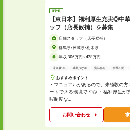
正社員
【東日本】福利厚生充実◎中
ッフ（店長候補）を募集
店舗スタッフ（店長候補）
群馬県/茨城県/栃木県
年収 306万円~428万円
未経験OK
残業少なめ
賞与あり
学歴不問
おすすめポイント
・マニュアルがあるので、未経験の方
ートできる環境です◎ ・福利厚生が
暇制度な…
お問い合わせ
求