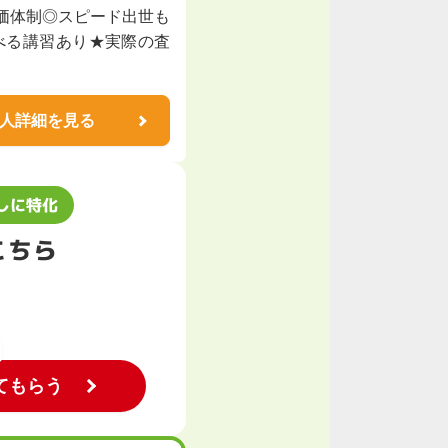
価体制◎スピード出世も
べる講習あり★実際の査
人詳細を見る
しに特化
こちら
てもらう