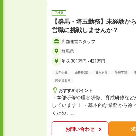
正社員
【群馬・埼玉勤務】未経験か
営職に挑戦しませんか？
店舗運営スタッフ
群馬県
年収 301万円~421万円
大手企業
未経験OK
賞与あり
学歴不問
諸手当あり
おすすめポイント
・本部研修や理念研修、育成研修など
しています！ ・基本的な業務から徐
くため、…
お問い合わせ
求