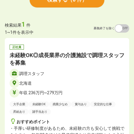
1
検索結果
件
募集終了を除く
ON
OFF
1~1件を表示中
正社員
未経験OK◎成長業界の介護施設で調理スタッフ
を募集
調理スタッフ
北海道
年収 236万円~279万円
大手企業
未経験OK
残業少なめ
賞与あり
安定的な仕事
昇給あり
諸手当あり
おすすめポイント
・手厚い研修制度があるため、未経験の方も安心して挑戦で