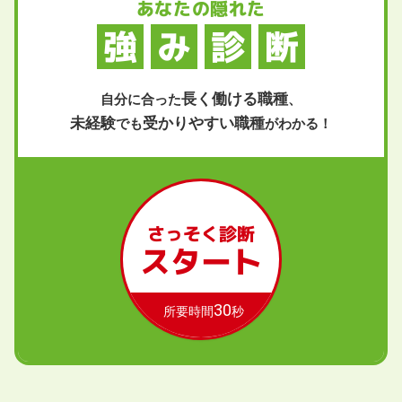
あなたの隠れた
強
み
診
断
長く働ける職種
自分に合った
、
未経験
受かりやすい職種
でも
がわかる！
さっそく診断
スタート
30
所要時間
秒