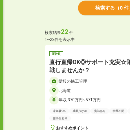
検索する
（
0
件
22
検索結果
件
1~22件を表示中
正社員
直行直帰OK◎サポート充実☆
戦しませんか？
階段の施工管理
北海道
年収 370万円~571万円
未経験OK
残業少なめ
賞与あり
学歴不問
諸手当あり
おすすめポイント