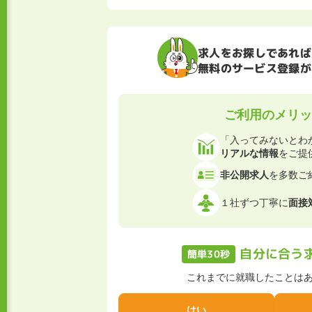
求人をお探しであれば
無料のサービス登録が
ご利用のメリッ
「入ってみないとわ
リアルな情報
をご提
非公開求人
を多数ご
１社ずつ丁寧に
面接
自分に合う
簡単30秒
これまでに就職したことは
はい