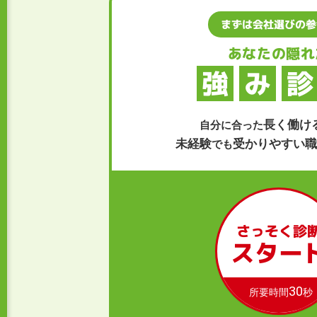
まずは会社選びの参
あなたの隠れ
強
み
診
長く働け
自分に合った
未経験
受かりやすい職
でも
さっそく診
スター
30
所要時間
秒