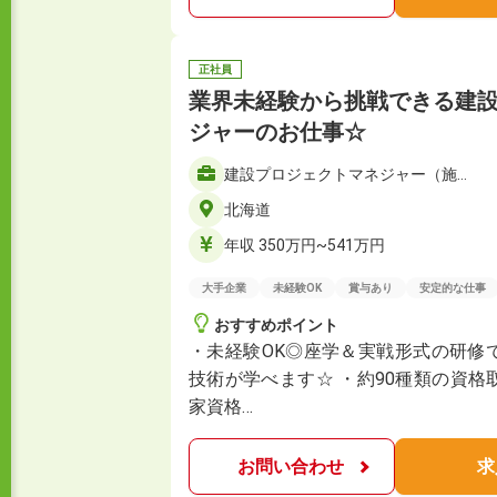
正社員
業界未経験から挑戦できる建
ジャーのお仕事☆
建設プロジェクトマネジャー（施…
北海道
年収 350万円~541万円
大手企業
未経験OK
賞与あり
安定的な仕事
おすすめポイント
・未経験OK◎座学＆実戦形式の研修
技術が学べます☆ ・約90種類の資
家資格…
お問い合わせ
求