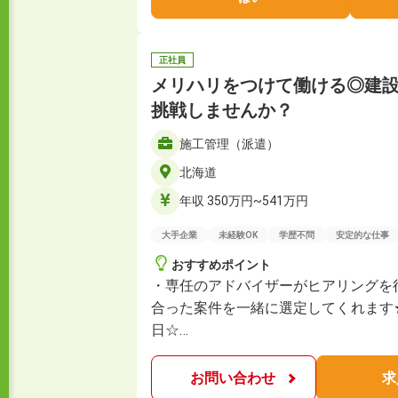
正社員
メリハリをつけて働ける◎建
挑戦しませんか？
施工管理（派遣）
北海道
年収 350万円~541万円
大手企業
未経験OK
学歴不問
安定的な仕事
おすすめポイント
・専任のアドバイザーがヒアリングを
合った案件を一緒に選定してくれます★
日☆…
お問い合わせ
求