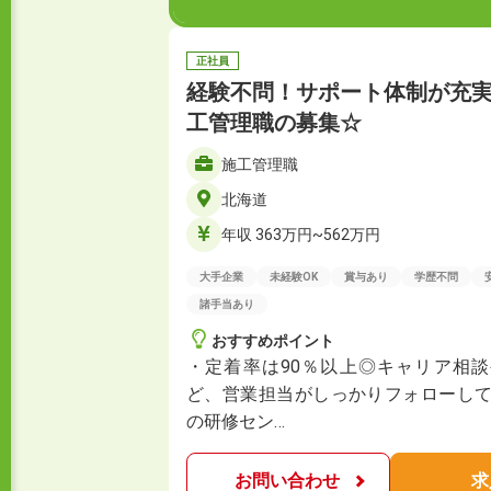
正社員
経験不問！サポート体制が充
工管理職の募集☆
施工管理職
北海道
年収 363万円~562万円
大手企業
未経験OK
賞与あり
学歴不問
諸手当あり
おすすめポイント
・定着率は90％以上◎キャリア相
ど、営業担当がしっかりフォローして
の研修セン…
お問い合わせ
求