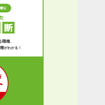
考に
た
断
る職種
、
種
がわかる！
断
ト