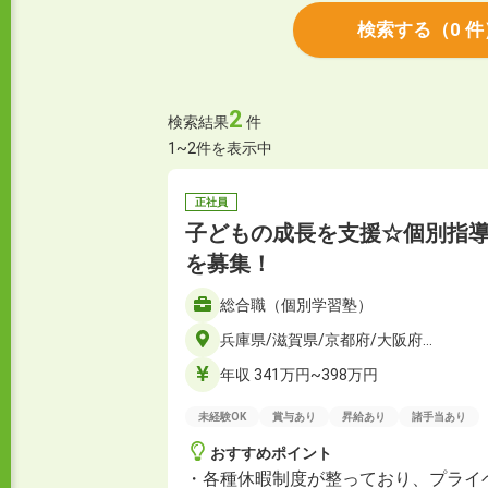
検索する
（
0
件
2
検索結果
件
1~2件を表示中
正社員
子どもの成長を支援☆個別指
を募集！
総合職（個別学習塾）
兵庫県/滋賀県/京都府/大阪府…
年収 341万円~398万円
未経験OK
賞与あり
昇給あり
諸手当あり
おすすめポイント
・各種休暇制度が整っており、プライ