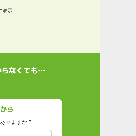
件表示
からなくても…
らから
ありますか？