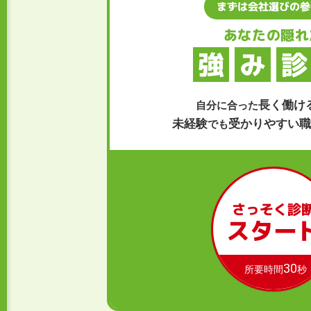
まずは会社選びの参
あなたの隠れ
強
み
診
長く働け
自分に合った
未経験
受かりやすい職
でも
さっそく診
スター
30
所要時間
秒