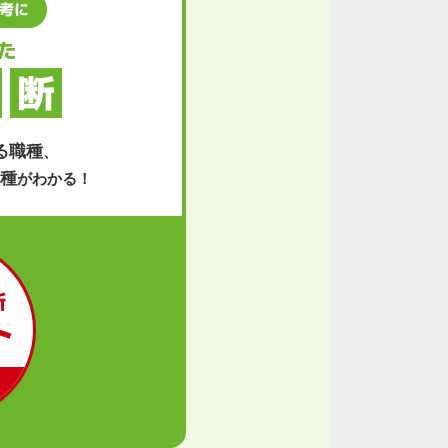
考に
た
断
る職種
、
種
がわかる！
断
ト