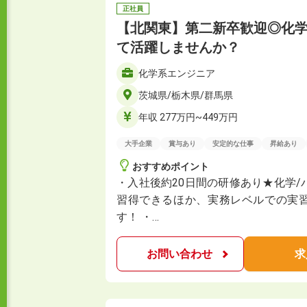
正社員
【北関東】第二新卒歓迎◎化
て活躍しませんか？
化学系エンジニア
茨城県/栃木県/群馬県
年収 277万円~449万円
大手企業
賞与あり
安定的な仕事
昇給あり
おすすめポイント
・入社後約20日間の研修あり★化学
習得できるほか、実務レベルでの実
す！ ・…
お問い合わせ
求