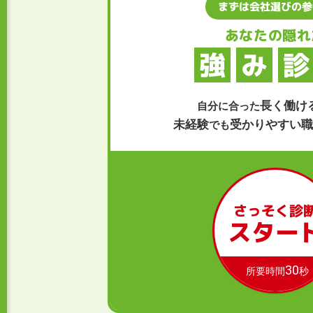
まずは会社選びの参
あなたの隠れ
強
み
診
長く働け
自分に合った
未経験
受かりやすい職
でも
さっそく診
スター
30
所要時間
秒