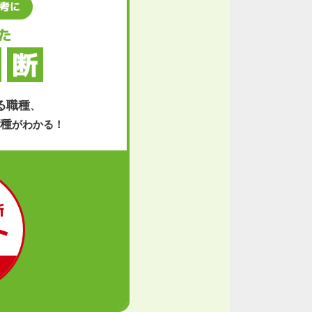
考に
た
断
る職種
、
種
がわかる！
断
ト