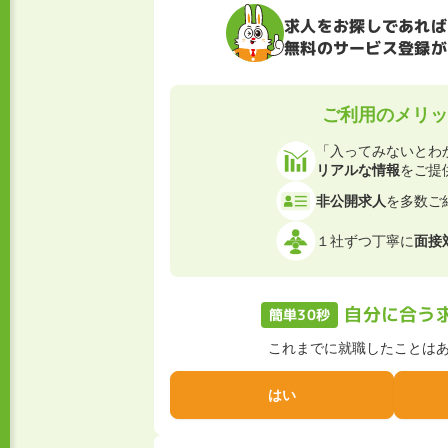
求人をお探しであれば
無料のサービス登録が
ご利用のメリッ
「入ってみないとわ
リアルな情報
をご提
非公開求人
を多数ご
１社ずつ丁寧に
面接
自分に合う
簡単30秒
これまでに就職したことは
はい