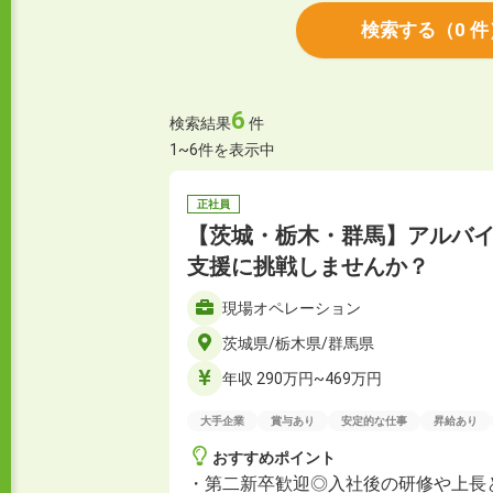
検索する
（
0
件
6
検索結果
件
1~6件を表示中
正社員
【茨城・栃木・群馬】アルバ
支援に挑戦しませんか？
現場オペレーション
茨城県/栃木県/群馬県
年収 290万円~469万円
大手企業
賞与あり
安定的な仕事
昇給あり
おすすめポイント
・第二新卒歓迎◎入社後の研修や上長