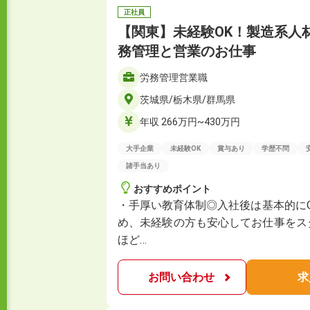
正社員
【関東】未経験OK！製造系人
務管理と営業のお仕事
労務管理営業職
茨城県/栃木県/群馬県
年収 266万円~430万円
大手企業
未経験OK
賞与あり
学歴不問
諸手当あり
おすすめポイント
・手厚い教育体制◎入社後は基本的に
め、未経験の方も安心してお仕事をス
ほど…
お問い合わせ
求