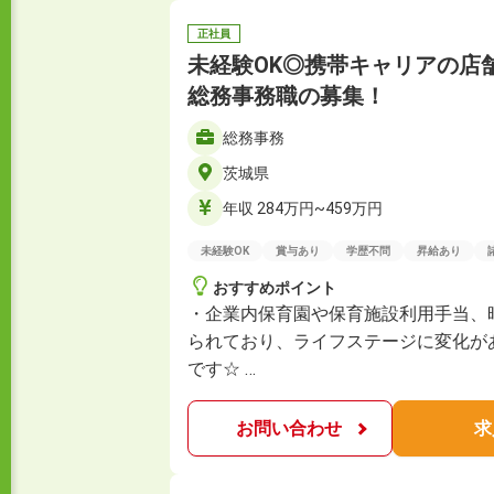
正社員
未経験OK◎携帯キャリアの店
総務事務職の募集！
総務事務
茨城県
年収 284万円~459万円
未経験OK
賞与あり
学歴不問
昇給あり
おすすめポイント
・企業内保育園や保育施設利用手当、
られており、ライフステージに変化が
です☆ …
お問い合わせ
求