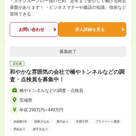
・大手グループの一員のため、定年まで安心して働ける経営
基盤があります！ ・ビジネスマナーや建設の知識、技術など
習得できる…
お問い合わせ
求人詳細を見る
募集終了
正社員
和やかな雰囲気の会社で橋やトンネルなどの調
査・点検員を募集中！
橋やトンネルなどの調査・点検員
茨城県
年収 290万円~449万円
未経験OK
残業少なめ
賞与あり
学歴不問
プライベート重視
昇給あり
諸手当あり