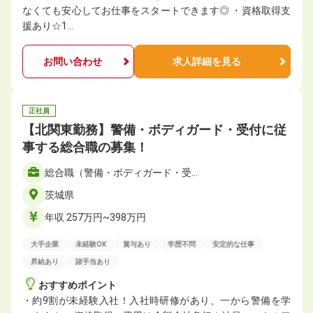
なくても安心してお仕事をスタートできます◎ ・資格取得支
援あり☆1…
お問い合わせ
求人詳細を見る
正社員
【北関東勤務】警備・ボディガード・受付に従
事する総合職の募集！
総合職（警備・ボディガード・受…
茨城県
年収 257万円~398万円
大手企業
未経験OK
賞与あり
学歴不問
安定的な仕事
昇給あり
諸手当あり
おすすめポイント
・約9割が未経験入社！入社時研修があり、一から警備を学