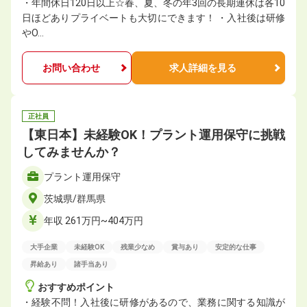
・年間休日120日以上☆春、夏、冬の年3回の長期連休は各10
日ほどありプライベートも大切にできます！ ・入社後は研修
やO…
お問い合わせ
求人詳細を見る
正社員
【東日本】未経験OK！プラント運用保守に挑戦
してみませんか？
プラント運用保守
茨城県/群馬県
年収 261万円~404万円
大手企業
未経験OK
残業少なめ
賞与あり
安定的な仕事
昇給あり
諸手当あり
おすすめポイント
・経験不問！入社後に研修があるので、業務に関する知識が