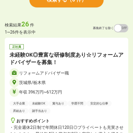
26
検索結果
件
募集終了を除く
ON
OFF
1~26件を表示中
正社員
未経験OK◎豊富な研修制度あり☆リフォームア
ドバイザーを募集！
リフォームアドバイザー職
茨城県/栃木県
年収 396万円~612万円
大手企業
未経験OK
賞与あり
学歴不問
安定的な仕事
昇給あり
諸手当あり
おすすめポイント
・完全週休2日制で年間休日120日◎プライベートも充実させ