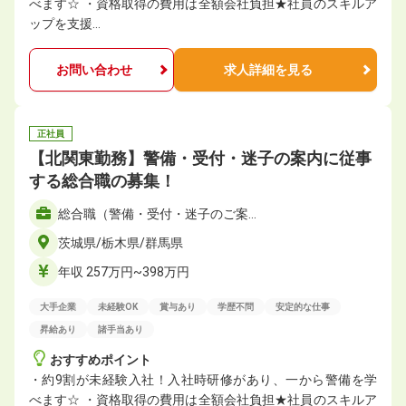
べます☆ ・資格取得の費用は全額会社負担★社員のスキルア
ップを支援…
お問い合わせ
求人詳細を見る
正社員
【北関東勤務】警備・受付・迷子の案内に従事
する総合職の募集！
総合職（警備・受付・迷子のご案…
茨城県/栃木県/群馬県
年収 257万円~398万円
大手企業
未経験OK
賞与あり
学歴不問
安定的な仕事
昇給あり
諸手当あり
おすすめポイント
・約9割が未経験入社！入社時研修があり、一から警備を学
べます☆ ・資格取得の費用は全額会社負担★社員のスキルア