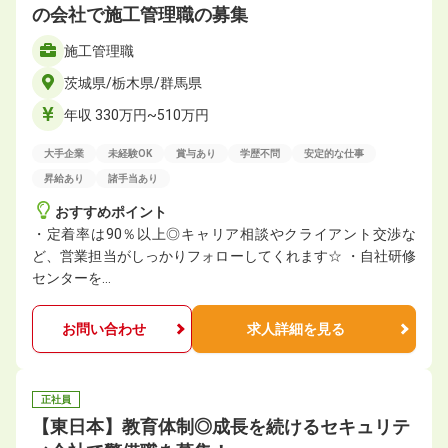
の会社で施工管理職の募集
施工管理職
茨城県/栃木県/群馬県
年収 330万円~510万円
大手企業
未経験OK
賞与あり
学歴不問
安定的な仕事
昇給あり
諸手当あり
おすすめポイント
・定着率は90％以上◎キャリア相談やクライアント交渉な
ど、営業担当がしっかりフォローしてくれます☆ ・自社研修
センターを…
お問い合わせ
求人詳細を見る
正社員
【東日本】教育体制◎成長を続けるセキュリテ