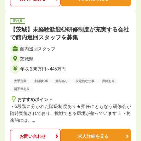
正社員
【茨城】未経験歓迎◎研修制度が充実する会社
で館内巡回スタッフを募集
館内巡回スタッフ
茨城県
年収 288万円~445万円
大手企業
未経験OK
賞与あり
安定的な仕事
昇給あり
諸手当あり
おすすめポイント
・6段階に分かれた階級制度あり★昇任にともなう研修会が
随時実施されており、挑戦できる環境が整っています︕ ・将
来的には、…
お問い合わせ
求人詳細を見る