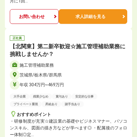
月に1回…
お問い合わせ
求人詳細を見る
正社員
【北関東】第二新卒歓迎☆施⼯管理補助業務に
挑戦しませんか？
施⼯管理補助業務
茨城県/栃木県/群馬県
年収 304万円~469万円
大手企業
残業少なめ
賞与あり
安定的な仕事
プライベート重視
昇給あり
諸手当あり
おすすめポイント
・研修制度が充実☆建設業の基礎やビジネスマナー、パソコ
ンスキル、図面の描き方などが学べます◎ ・配属後のフォロ
ー体制◎定…