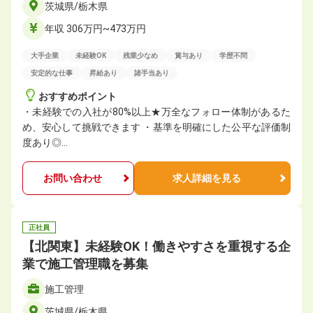
茨城県/栃木県
年収 306万円~473万円
大手企業
未経験OK
残業少なめ
賞与あり
学歴不問
安定的な仕事
昇給あり
諸手当あり
おすすめポイント
・未経験での入社が80%以上★万全なフォロー体制があるた
め、安心して挑戦できます ・基準を明確にした公平な評価制
度あり◎…
お問い合わせ
求人詳細を見る
正社員
【北関東】未経験OK！働きやすさを重視する企
業で施工管理職を募集
施工管理
茨城県/栃木県