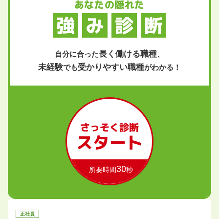
あなたの隠れた
強
み
診
断
長く働ける職種
自分に合った
、
未経験
受かりやすい職種
でも
がわかる！
さっそく診断
スタート
30
所要時間
秒
正社員