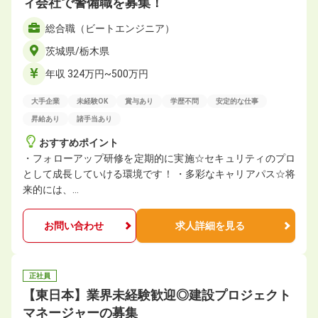
ィ会社で警備職を募集！
総合職（ビートエンジニア）
茨城県/栃木県
年収 324万円~500万円
大手企業
未経験OK
賞与あり
学歴不問
安定的な仕事
昇給あり
諸手当あり
おすすめポイント
・フォローアップ研修を定期的に実施☆セキュリティのプロ
として成長していける環境です！ ・多彩なキャリアパス☆将
来的には、…
お問い合わせ
求人詳細を見る
正社員
【東日本】業界未経験歓迎◎建設プロジェクト
マネージャーの募集