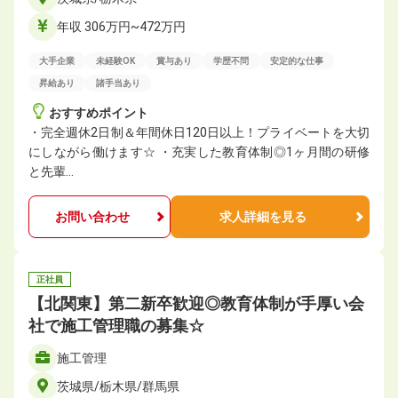
年収 306万円~472万円
大手企業
未経験OK
賞与あり
学歴不問
安定的な仕事
昇給あり
諸手当あり
おすすめポイント
・完全週休2日制＆年間休日120日以上！プライベートを大切
にしながら働けます☆ ・充実した教育体制◎1ヶ月間の研修
と先輩…
お問い合わせ
求人詳細を見る
正社員
【北関東】第二新卒歓迎◎教育体制が手厚い会
社で施工管理職の募集☆
施工管理
茨城県/栃木県/群馬県