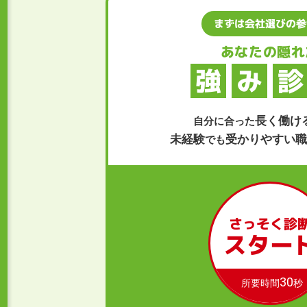
まずは会社選びの参
あなたの隠れ
強
み
診
長く働け
自分に合った
未経験
受かりやすい
でも
さっそく診
スター
30
所要時間
秒