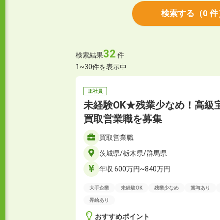
検索する
（
0
件
32
検索結果
件
1~30件を表示中
正社員
未経験OK★残業少なめ！高級
買取営業職を募集
買取営業職
茨城県/栃木県/群馬県
年収 600万円~840万円
大手企業
未経験OK
残業少なめ
賞与あり
昇給あり
おすすめポイント