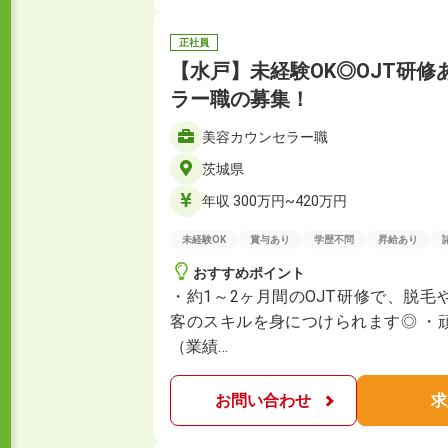
正社員
【水戸】未経験OK◎OJT研
ラー職の募集！
美容カウンセラー職
茨城県
年収 300万円~420万円
未経験OK
賞与あり
学歴不問
昇給あり
おすすめポイント
・約1～2ヶ月間のOJT研修で、脱
客のスキルを身につけられます◎ ・
（業績…
お問い合わせ
求