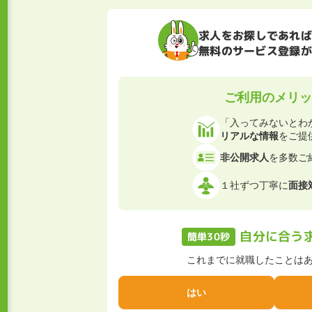
求人をお探しであれば
無料のサービス登録が
ご利用のメリ
「入ってみないとわ
リアルな情報
をご提
非公開求人
を多数ご
１社ずつ丁寧に
面接
自分に合う
簡単30秒
これまでに就職したことは
はい