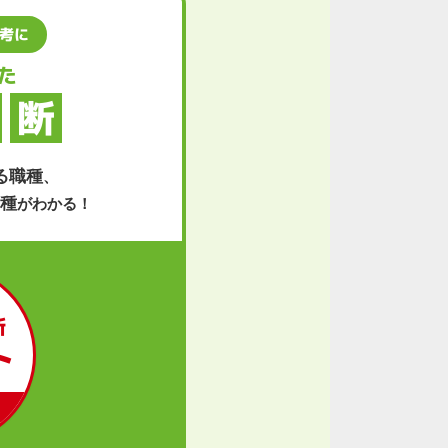
考に
た
断
る職種
、
職種
がわかる！
断
ト