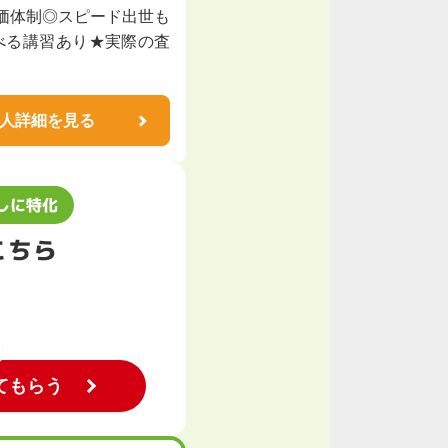
価体制◎スピード出世も
べる講習あり★実際の査
人詳細を見る
しに特化
こちら
てもらう