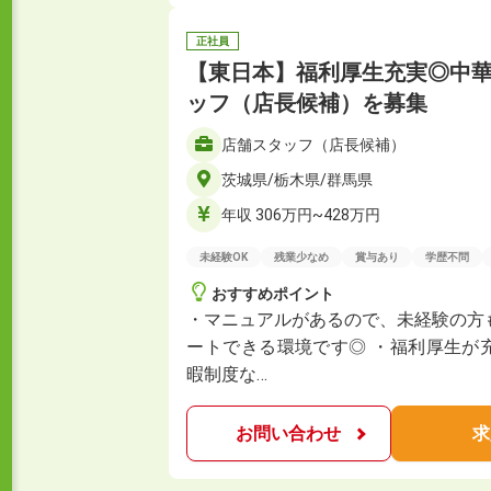
正社員
【東日本】福利厚生充実◎中
ッフ（店長候補）を募集
店舗スタッフ（店長候補）
茨城県/栃木県/群馬県
年収 306万円~428万円
未経験OK
残業少なめ
賞与あり
学歴不問
おすすめポイント
・マニュアルがあるので、未経験の方
ートできる環境です◎ ・福利厚生が
暇制度な…
お問い合わせ
求