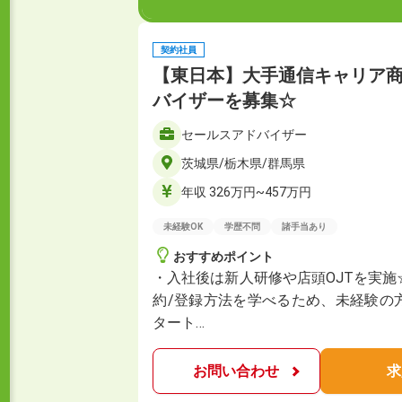
契約社員
【東日本】大手通信キャリア
バイザーを募集☆
セールスアドバイザー
茨城県/栃木県/群馬県
年収 326万円~457万円
未経験OK
学歴不問
諸手当あり
おすすめポイント
・入社後は新人研修や店頭OJTを実
約/登録方法を学べるため、未経験の
タート…
お問い合わせ
求