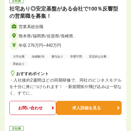
正社員
社宅あり◎安定基盤がある会社で100％反響型
の営業職を募集！
営業系総合職
熊本県/福岡県/佐賀県/長崎県…
年収 276万円~442万円
大手企業
未経験OK
賞与あり
学歴不問
安定的な仕事
昇給あり
おすすめポイント
・入社後約2週間ほどの同期研修で、同社のビジネスモデル
を十分に身につけられます！ ・新規開拓や飛び込みは一切な
く、すでに…
お問い合わせ
求人詳細を見る
正社員