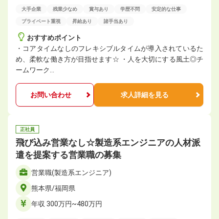
大手企業
残業少なめ
賞与あり
学歴不問
安定的な仕事
プライベート重視
昇給あり
諸手当あり
おすすめポイント
・コアタイムなしのフレキシブルタイムが導入されているた
め、柔軟な働き方が目指せます☆ ・人を大切にする風土◎チ
ームワーク…
お問い合わせ
求人詳細を見る
正社員
飛び込み営業なし☆製造系エンジニアの人材派
遣を提案する営業職の募集
営業職(製造系エンジニア)
熊本県/福岡県
年収 300万円~480万円