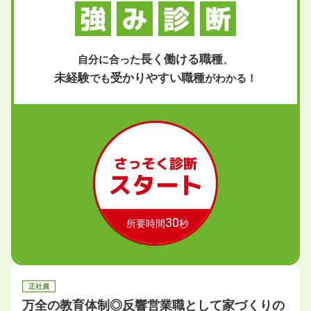
強
み
診
断
長く働ける職種
自分に合った
、
未経験
受かりやすい職種
でも
がわかる！
さっそく診断
スタート
30
所要時間
秒
正社員
万全の教育体制◎反響営業職として家づくりの