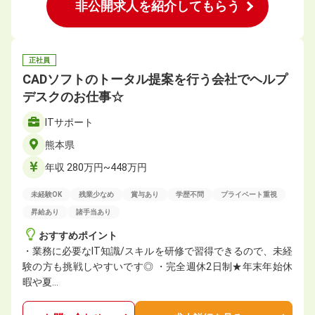
非公開求人を紹介してもらう
正社員
CADソフトのトータル提案を行う会社でヘルプ
デスクのお仕事☆
ITサポート
熊本県
年収 280万円~448万円
未経験OK
残業少なめ
賞与あり
学歴不問
プライベート重視
昇給あり
諸手当あり
おすすめポイント
・業務に必要なIT知識/スキルを研修で習得できるので、未経
験の方も挑戦しやすいです◎ ・完全週休2日制★年末年始休
暇や夏…