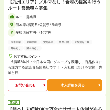
【九州エリア】ノルマなし！食材の提案を行う
ルート営業職を募集
ルート営業職
熊本県/福岡県/佐賀県/長崎県…
年収 256万円~410万円
大手企業
未経験OK
賞与あり
学歴不問
安定的な仕事
昇給あり
諸手当あり
おすすめポイント
・創業52年以上☆日本全国にグループを展開し、商品作りに
も注力する総合食品卸商社です！ ・入社後はOJTを実施！先
輩と行…
お問い合わせ
求人詳細を見る
正社員
【熊本】未経験OK☆万全のサポート体制がある