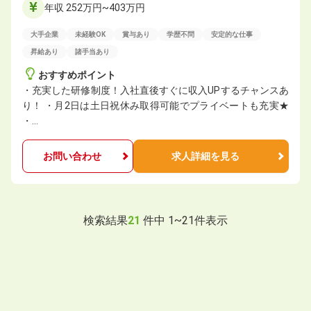
年収 252万円~403万円
大手企業
未経験OK
賞与あり
学歴不問
安定的な仕事
昇給あり
諸手当あり
おすすめポイント
・充実した研修制度！入社直後すぐに収入UPするチャンスあ
り！ ・⽉2⽇は⼟⽇祝休み取得可能でプライベートも充実★
・…
お問い合わせ
求人詳細を見る
検索結果
21
件中
1
~
21
件表示