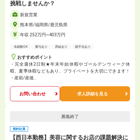
挑戦しませんか？
新規営業
熊本県/福岡県/鹿児島県
年収 252万円~403万円
未経験OK
賞与あり
昇給あり
諸手当あり
おすすめポイント
・完全週休2日制★年末年始休暇やゴールデンウィーク休
暇、夏季休暇などもあり、プライベートを大切にできます！
・産前/産後…
お問い合わせ
求人詳細を見る
募集終了
契約社員
【西日本勤務】美容に関するお店の課題解決に