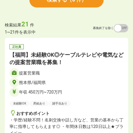
21
検索結果
件
募集終了を除く
ON
OFF
1~21件を表示中
正社員
【福岡】未経験OK◎ケーブルテレビや電気など
の提案営業職を募集！
提案営業職
熊本県/福岡県
年収 450万円~720万円
未経験OK
昇給あり
諸手当あり
おすすめポイント
・学歴/経験不問！名刺交換や話し方など、営業の基本から丁
寧に指導してもらえます◎ ・年間休日数は120日以上★プラ