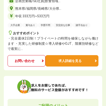
企画営業職/SE社員(飲食領域…
熊本県/福岡県/長崎県/大分県…
年収 333万円~533万円
大手企業
賞与あり
学歴不問
安定的な仕事
諸手当あり
おすすめポイント
・完全週休2日制！プライベートの時間を確保しながら働け
ます ・充実した研修制度☆導入研修やOJT、階層別研修など
で着実に…
お問い合わせ
求人詳細を見る
求人をお探しであれば、
無料のサービス登録がおすすめです！
ご利用のメリット