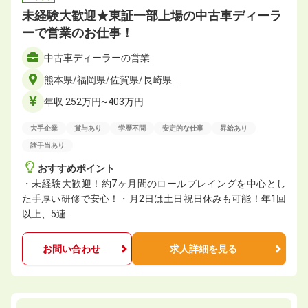
未経験大歓迎★東証一部上場の中古車ディーラ
ーで営業のお仕事！
中古車ディーラーの営業
熊本県/福岡県/佐賀県/長崎県…
年収 252万円~403万円
大手企業
賞与あり
学歴不問
安定的な仕事
昇給あり
諸手当あり
おすすめポイント
・未経験大歓迎！約7ヶ月間のロールプレイングを中心とし
た手厚い研修で安心！・⽉2⽇は⼟⽇祝日休みも可能！年1回
以上、5連…
お問い合わせ
求人詳細を見る