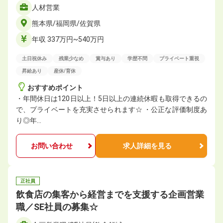
人材営業
熊本県/福岡県/佐賀県
年収 337万円~540万円
土日祝休み
残業少なめ
賞与あり
学歴不問
プライベート重視
昇給あり
産休/育休
おすすめポイント
・年間休日は120日以上！5日以上の連続休暇も取得できるの
で、プライベートを充実させられます☆ ・公正な評価制度あ
り◎年…
お問い合わせ
求人詳細を見る
正社員
飲食店の集客から経営までを支援する企画営業
職／SE社員の募集☆