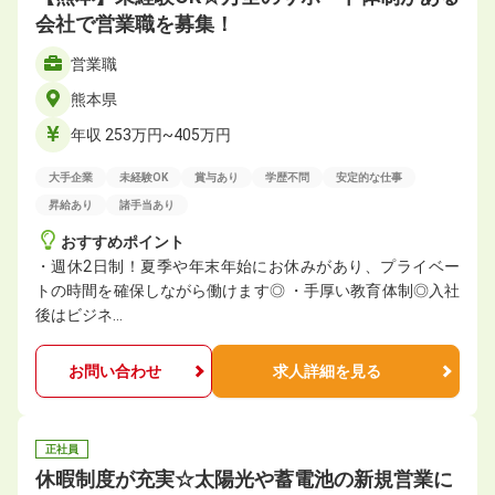
会社で営業職を募集！
営業職
熊本県
年収 253万円~405万円
大手企業
未経験OK
賞与あり
学歴不問
安定的な仕事
昇給あり
諸手当あり
おすすめポイント
・週休2日制！夏季や年末年始にお休みがあり、プライベー
トの時間を確保しながら働けます◎ ・手厚い教育体制◎入社
後はビジネ…
お問い合わせ
求人詳細を見る
正社員
休暇制度が充実☆太陽光や蓄電池の新規営業に