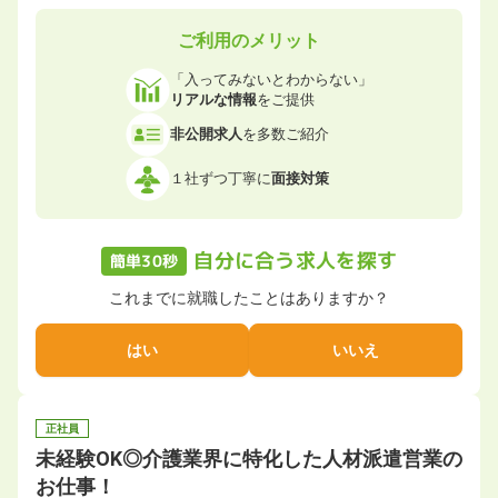
ご利用のメリット
「入ってみないとわからない」
リアルな情報
をご提供
非公開求人
を多数ご紹介
１社ずつ丁寧に
面接対策
自分に合う求人を探す
簡単30秒
これまでに就職したことはありますか？
はい
いいえ
正社員
未経験OK◎介護業界に特化した人材派遣営業の
お仕事！