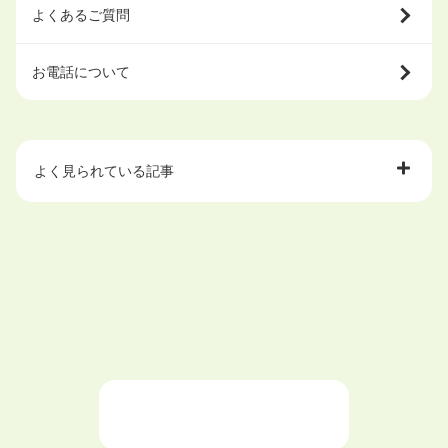
よくあるご質問
お電話について
よく見られている記事
大学中退で目指せる就職先
ハローワークを初めて利用するときの流れは？
大学中退者向けの就職支援サービス
ニートが就職しやすい仕事6選！