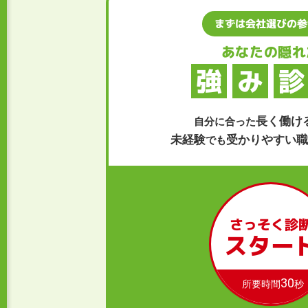
まずは会社選びの参
あなたの隠れ
強
み
診
長く働け
自分に合った
未経験
受かりやすい職
でも
さっそく診
スター
30
所要時間
秒