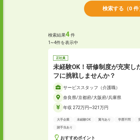
検索する
（
0
件
4
検索結果
件
1~4件を表示中
正社員
未経験OK！研修制度が充実し
フに挑戦しませんか？
サービススタッフ（介護職）
奈良県/京都府/大阪府/兵庫県
年収 272万円~321万円
大手企業
未経験OK
賞与あり
学歴不問
諸手当あり
おすすめポイント