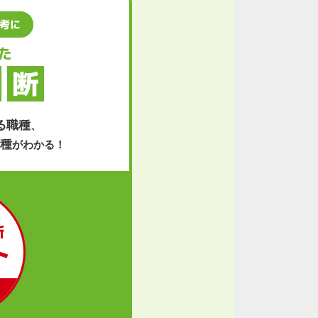
考に
た
断
る職種
、
種
がわかる！
断
ト