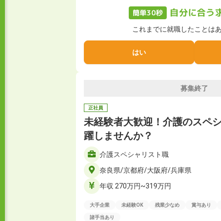
自分に合う
簡単30秒
これまでに就職したことは
はい
募集終了
正社員
未経験者大歓迎！介護のスペ
躍しませんか？
介護スペシャリスト職
奈良県/京都府/大阪府/兵庫県
年収 270万円~319万円
大手企業
未経験OK
残業少なめ
賞与あり
諸手当あり