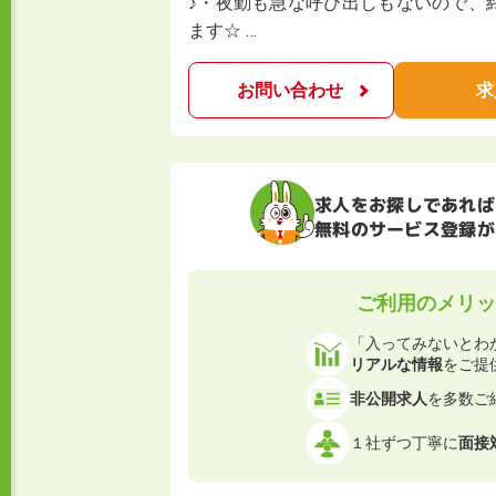
♪・夜勤も急な呼び出しもないので、
ます☆ …
お問い合わせ
求
求人をお探しであれば
無料のサービス登録が
ご利用のメリッ
「入ってみないとわ
リアルな情報
をご提
非公開求人
を多数ご
１社ずつ丁寧に
面接