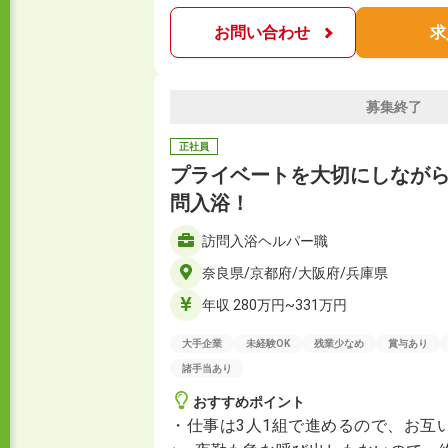
お問い合わせ
求
募集終了
正社員
プライベートを大切にしなが
問入浴！
訪問入浴ヘルパー職
奈良県/京都府/大阪府/兵庫県
年収 280万円~331万円
大手企業
未経験OK
残業少なめ
賞与あり
諸手当あり
おすすめポイント
・仕事は3人1組で進めるので、お互