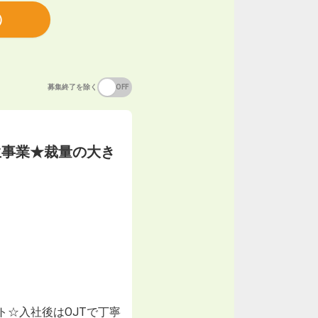
）
募集終了を除く
ON
OFF
生事業★裁量の大き
ト☆入社後はOJTで丁寧