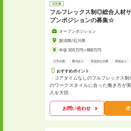
正社員
フルフレックス制◎総合人材
プンポジションの募集☆
オープンポジション
新潟県/石川県
年収 305万円~488万円
大手企業
賞与あり
安定的な仕事
昇給あり
おすすめポイント
・コアタイムなしのフルフレックス制
のワークスタイルに合った働き方が実
人を大切…
お問い合わせ
求