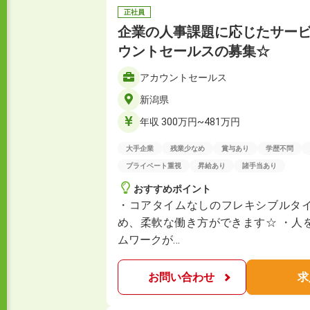
正社員
企業の人事課題に応じたサー
ウントセールスの募集☆
アカウントセールス
新潟県
年収 300万円~481万円
大手企業
残業少なめ
賞与あり
学歴不問
プライベート重視
昇給あり
諸手当あり
おすすめポイント
・コアタイムなしのフレキシブルタ
め、柔軟な働き方ができます☆ ・人
ムワークが…
お問い合わせ
求