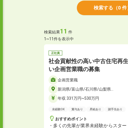
検索する
（
0
件
11
検索結果
件
1~11件を表示中
正社員
社会貢献性の高い中古住宅再
い企画営業職の募集
企画営業職
新潟県/富山県/石川県/山梨県…
年収 331万円~530万円
未経験OK
賞与あり
昇給あり
諸手当あり
おすすめポイント
・多くの先輩が業界未経験からスター