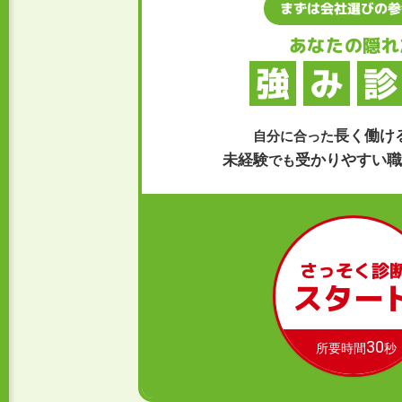
まずは会社選びの参
あなたの隠れ
強
み
診
長く働け
自分に合った
未経験
受かりやすい職
でも
さっそく診
スター
30
所要時間
秒