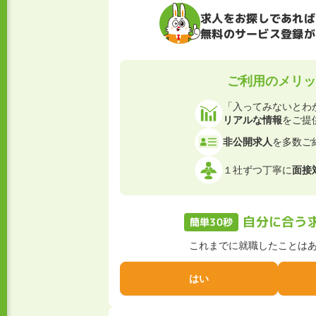
求人をお探しであれば
無料のサービス登録が
ご利用のメリッ
「入ってみないとわ
リアルな情報
をご提
非公開求人
を多数ご
１社ずつ丁寧に
面接
自分に合う
簡単30秒
これまでに就職したことは
はい