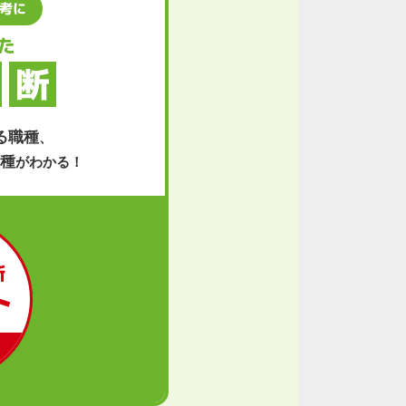
考に
た
断
る職種
、
種
がわかる！
断
ト