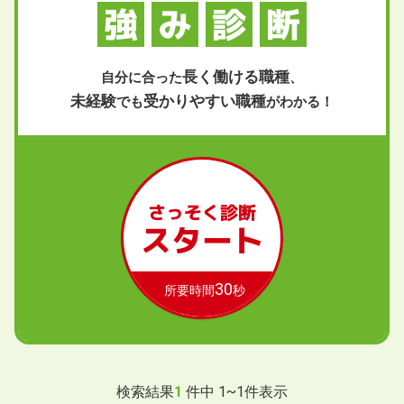
強
み
診
断
長く働ける職種
自分に合った
、
未経験
受かりやすい職種
でも
がわかる！
さっそく診断
スタート
30
所要時間
秒
検索結果
1
件中
1
~
1
件表示