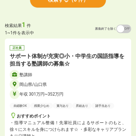
1
検索結果
件
募集終了を除く
ON
OFF
1~1件を表示中
正社員
サポート体制が充実◎小・中学生の国語指導を
担当する塾講師の募集☆
塾講師
岡山県/山口県
年収 301万円~352万円
未経験OK
残業少なめ
賞与あり
昇給あり
諸手当あり
おすすめポイント
・指導マニュアル整備！先輩社員によるサポートのもと、
徐々にスキルを身につけられます☆ ・多彩なキャリアプラン