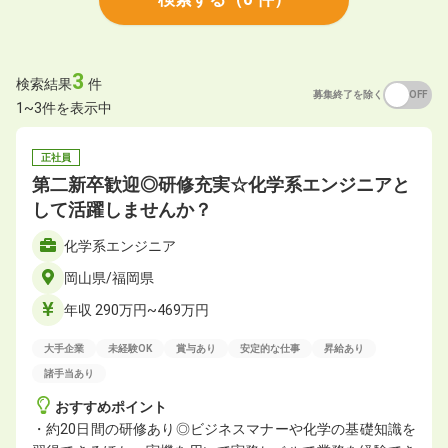
3
検索結果
件
募集終了を除く
ON
OFF
1~3件を表示中
正社員
第二新卒歓迎◎研修充実☆化学系エンジニアと
して活躍しませんか？
化学系エンジニア
岡山県/福岡県
年収 290万円~469万円
大手企業
未経験OK
賞与あり
安定的な仕事
昇給あり
諸手当あり
おすすめポイント
・約20日間の研修あり◎ビジネスマナーや化学の基礎知識を