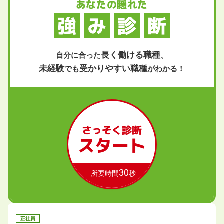
あなたの隠れた
強
み
診
断
長く働ける職種
自分に合った
、
未経験
受かりやすい職種
でも
がわかる！
さっそく診断
スタート
30
所要時間
秒
正社員