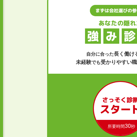
まずは会社選びの参
あなたの隠れ
強
み
診
長く働け
自分に合った
未経験
受かりやすい職
でも
さっそく診
スター
30
所要時間
秒