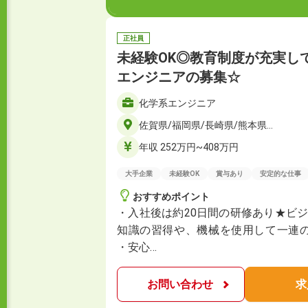
正社員
未経験OK◎教育制度が充実し
エンジニアの募集☆
化学系エンジニア
佐賀県/福岡県/長崎県/熊本県…
年収 252万円~408万円
大手企業
未経験OK
賞与あり
安定的な仕事
おすすめポイント
・入社後は約20日間の研修あり★ビ
知識の習得や、機械を使用して一連
・安心…
お問い合わせ
求