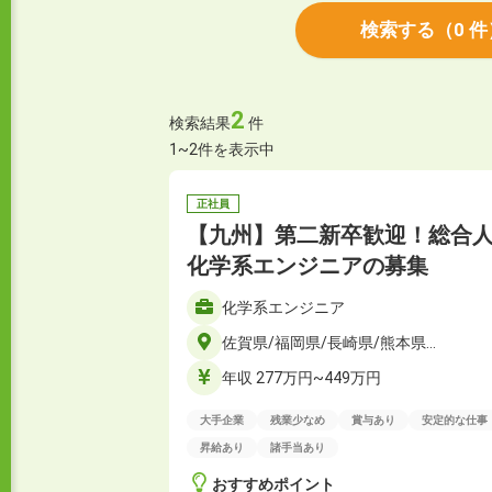
検索する
（
0
件
2
検索結果
件
1~2件を表示中
正社員
【九州】第二新卒歓迎！総合
化学系エンジニアの募集
化学系エンジニア
佐賀県/福岡県/長崎県/熊本県…
年収 277万円~449万円
大手企業
残業少なめ
賞与あり
安定的な仕事
昇給あり
諸手当あり
おすすめポイント