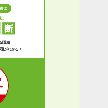
考に
た
断
る職種
、
種
がわかる！
断
ト