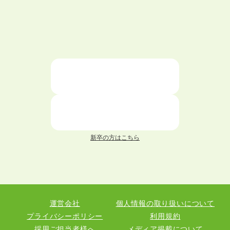
ハローワークを初めて利用するときの流れは？
大学中退者向けの就職支援サービス
ニートが就職しやすい仕事6選！
仕事が続かない人の特徴と対処法を解説！
面接 記事一覧
新卒の方はこちら
履歴書 記事一覧
職務経歴書 記事一覧
運営会社
個人情報の取り扱いについて
退職 記事一覧
プライバシーポリシー
利用規約
採用ご担当者様へ
メディア掲載について