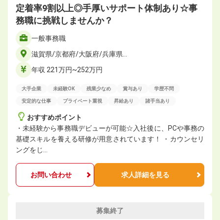
定着率9割以上◎手厚いサポート体制あり☆事
務職に挑戦しませんか？
一般事務職
滋賀県/京都府/大阪府/兵庫県…
年収 221万円~252万円
大手企業
未経験OK
残業少なめ
賞与あり
学歴不問
安定的な仕事
プライベート重視
昇給あり
諸手当あり
おすすめポイント
・未経験から事務職デビューが可能☆入社後に、PCや事務の
基礎スキルを養える研修が用意されています！ ・カウンセリ
ングをじ…
お問い合わせ
求人詳細を見る
募集終了