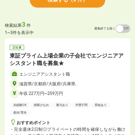
3
検索結果
件
募集終了を除く
ON
OFF
1~3件を表示中
正社員
東証プライム上場企業の⼦会社でエンジニアア
シスタント職を募集★
エンジニアアシスタント職
滋賀県/京都府/大阪府/兵庫県…
年収 227万円~259万円
未経験OK
残業少なめ
賞与あり
学歴不問
昇給あり
産休/育休
おすすめポイント
・完全週休2日制◎プライベートの時間を確保しながら働け