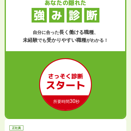
あなたの隠れた
強
み
診
断
長く働ける職種
自分に合った
、
未経験
受かりやすい職種
でも
がわかる！
さっそく診断
スタート
30
所要時間
秒
正社員