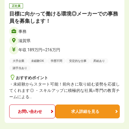
正社員
目標に向かって働ける環境◎メーカーでの事務
員を募集します！
事務
滋賀県
年収 189万円~216万円
大手企業
未経験OK
学歴不問
安定的な仕事
昇給あり
諸手当あり
おすすめポイント
・未経験からスタート可能！前向きに取り組む姿勢を応援し
てくれます◎ ・スキルアップに積極的な社風○専門の教育チ
ームによる…
お問い合わせ
求人詳細を見る