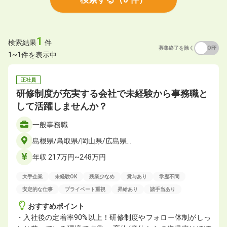
1
検索結果
件
募集終了を除く
ON
OFF
1~1件を表示中
正社員
研修制度が充実する会社で未経験から事務職と
して活躍しませんか？
一般事務職
島根県/鳥取県/岡山県/広島県…
年収 217万円~248万円
大手企業
未経験OK
残業少なめ
賞与あり
学歴不問
安定的な仕事
プライベート重視
昇給あり
諸手当あり
おすすめポイント
・入社後の定着率90%以上！研修制度やフォロー体制がしっ