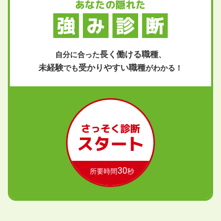
あなたの隠れた
強
み
診
断
長く働ける職種
自分に合った
、
未経験
受かりやすい職種
でも
がわかる！
さっそく診断
スタート
30
所要時間
秒