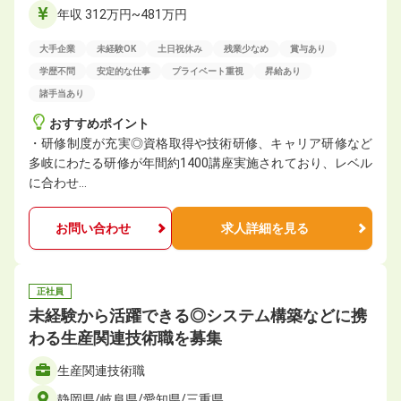
年収 312万円~481万円
大手企業
未経験OK
土日祝休み
残業少なめ
賞与あり
学歴不問
安定的な仕事
プライベート重視
昇給あり
諸手当あり
おすすめポイント
・研修制度が充実◎資格取得や技術研修、キャリア研修など
多岐にわたる研修が年間約1400講座実施されており、レベル
に合わせ…
お問い合わせ
求人詳細を見る
正社員
未経験から活躍できる◎システム構築などに携
わる生産関連技術職を募集
生産関連技術職
静岡県/岐阜県/愛知県/三重県