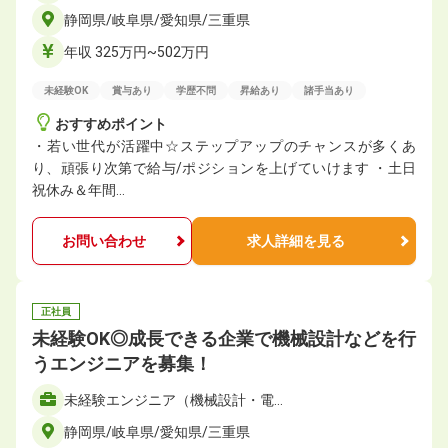
静岡県/岐阜県/愛知県/三重県
年収 325万円~502万円
未経験OK
賞与あり
学歴不問
昇給あり
諸手当あり
おすすめポイント
・若い世代が活躍中☆ステップアップのチャンスが多くあ
り、頑張り次第で給与/ポジションを上げていけます ・土日
祝休み＆年間…
お問い合わせ
求人詳細を見る
正社員
未経験OK◎成長できる企業で機械設計などを行
うエンジニアを募集！
未経験エンジニア（機械設計・電…
静岡県/岐阜県/愛知県/三重県