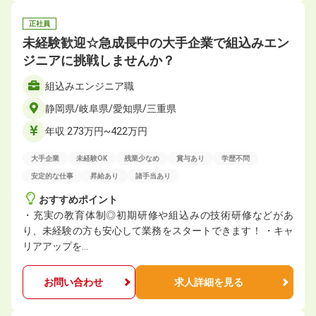
正社員
未経験歓迎☆急成長中の大手企業で組込みエン
ジニアに挑戦しませんか？
組込みエンジニア職
静岡県/岐阜県/愛知県/三重県
年収 273万円~422万円
大手企業
未経験OK
残業少なめ
賞与あり
学歴不問
安定的な仕事
昇給あり
諸手当あり
おすすめポイント
・充実の教育体制◎初期研修や組込みの技術研修などがあ
り、未経験の方も安心して業務をスタートできます！ ・キャ
リアアップを…
お問い合わせ
求人詳細を見る