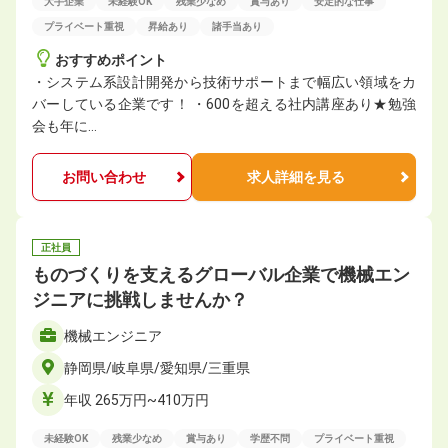
大手企業
未経験OK
残業少なめ
賞与あり
安定的な仕事
プライベート重視
昇給あり
諸手当あり
おすすめポイント
・システム系設計開発から技術サポートまで幅広い領域をカ
バーしている企業です！ ・600を超える社内講座あり★勉強
会も年に…
お問い合わせ
求人詳細を見る
正社員
ものづくりを支えるグローバル企業で機械エン
ジニアに挑戦しませんか？
機械エンジニア
静岡県/岐阜県/愛知県/三重県
年収 265万円~410万円
未経験OK
残業少なめ
賞与あり
学歴不問
プライベート重視