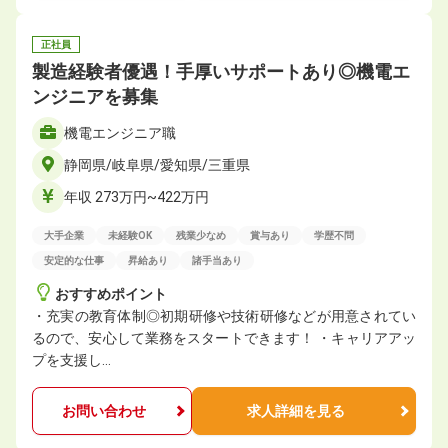
正社員
製造経験者優遇！手厚いサポートあり◎機電エ
ンジニアを募集
機電エンジニア職
静岡県/岐阜県/愛知県/三重県
年収 273万円~422万円
大手企業
未経験OK
残業少なめ
賞与あり
学歴不問
安定的な仕事
昇給あり
諸手当あり
おすすめポイント
・充実の教育体制◎初期研修や技術研修などが用意されてい
るので、安心して業務をスタートできます！ ・キャリアアッ
プを支援し…
お問い合わせ
求人詳細を見る