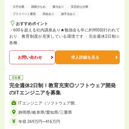
大手企業
残業少なめ
賞与あり
安定的な仕事
プライベート重視
昇給あり
諸手当あり
おすすめポイント
・600を超える社内講座あり★勉強会も年に約900回行われて
おり、教育制度が充実している環境です ・完全週休2日制☆
各種…
お問い合わせ
求人詳細を見る
正社員
完全週休2日制！教育充実◎ソフトウェア開発
のITエンジニアを募集
ITエンジニア（ソフトウェア開…
静岡県/岐阜県/愛知県/三重県
年収 269万円~416万円