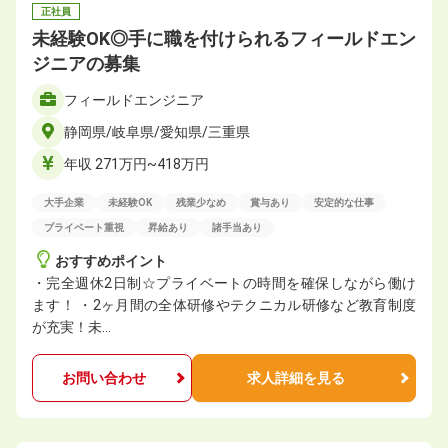
正社員
未経験OK◎手に職を付けられるフィールドエン
ジニアの募集
フィールドエンジニア
静岡県/岐阜県/愛知県/三重県
年収 271万円~418万円
大手企業
未経験OK
残業少なめ
賞与あり
安定的な仕事
プライベート重視
昇給あり
諸手当あり
おすすめポイント
・完全週休2日制☆プライベートの時間を確保しながら働け
ます！ ・2ヶ月間の全体研修やテクニカル研修など教育制度
が充実！未…
お問い合わせ
求人詳細を見る