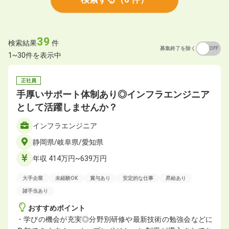
39
検索結果
件
募集終了を除く
ON
OFF
1~30件を表示中
正社員
手厚いサポート体制あり◎インフラエンジニア
として活躍しませんか？
インフラエンジニア
静岡県/岐阜県/愛知県
年収 414万円~639万円
大手企業
未経験OK
賞与あり
安定的な仕事
昇給あり
諸手当あり
おすすめポイント
・学びの機会が充実◎分野別研修や最新技術の勉強会などに