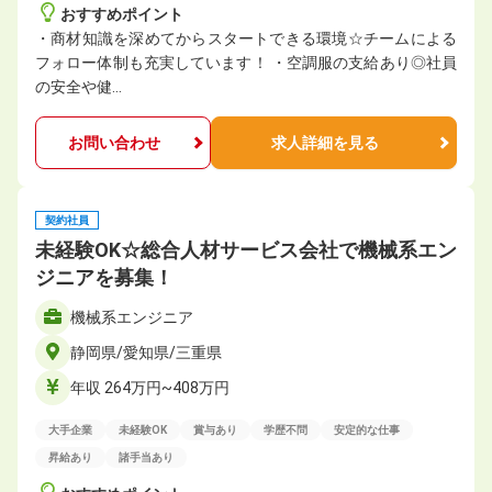
おすすめポイント
・商材知識を深めてからスタートできる環境☆チームによる
フォロー体制も充実しています！ ・空調服の支給あり◎社員
の安全や健…
お問い合わせ
求人詳細を見る
契約社員
未経験OK☆総合人材サービス会社で機械系エン
ジニアを募集！
機械系エンジニア
静岡県/愛知県/三重県
年収 264万円~408万円
大手企業
未経験OK
賞与あり
学歴不問
安定的な仕事
昇給あり
諸手当あり