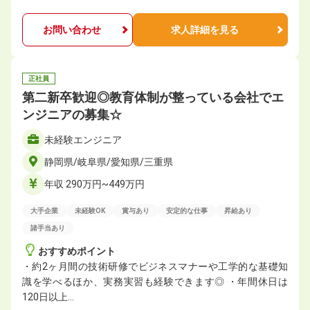
お問い合わせ
求人詳細を見る
正社員
第二新卒歓迎◎教育体制が整っている会社でエ
ンジニアの募集☆
未経験エンジニア
静岡県/岐阜県/愛知県/三重県
年収 290万円~449万円
大手企業
未経験OK
賞与あり
安定的な仕事
昇給あり
諸手当あり
おすすめポイント
・約2ヶ月間の技術研修でビジネスマナーや工学的な基礎知
識を学べるほか、実務実習も経験できます◎ ・年間休日は
120日以上…