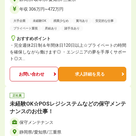
年収 306万円~472万円
大手企業
未経験OK
残業少なめ
賞与あり
安定的な仕事
プライベート重視
昇給あり
諸手当あり
おすすめポイント
・完全週休2日制＆年間休⽇120日以上☆プライベートの時間
を確保しながら働けます◎ ・エンジニアの夢を手厚くサポー
ト◎ス…
お問い合わせ
求人詳細を見る
正社員
未経験OK☆POSレジシステムなどの保守メンテ
ナンスのお仕事！
保守メンテナンス
静岡県/愛知県/三重県