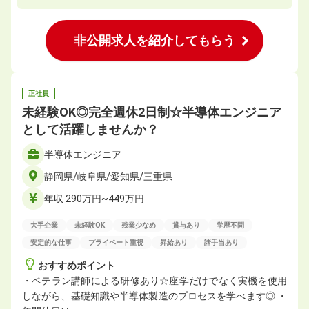
非公開求人を紹介してもらう
正社員
未経験OK◎完全週休2日制☆半導体エンジニア
として活躍しませんか？
半導体エンジニア
静岡県/岐阜県/愛知県/三重県
年収 290万円~449万円
大手企業
未経験OK
残業少なめ
賞与あり
学歴不問
安定的な仕事
プライベート重視
昇給あり
諸手当あり
おすすめポイント
・ベテラン講師による研修あり☆座学だけでなく実機を使用
しながら、基礎知識や半導体製造のプロセスを学べます◎ ・