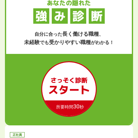
あなたの隠れた
強
み
診
断
長く働ける職種
自分に合った
、
未経験
受かりやすい職種
でも
がわかる！
さっそく診断
スタート
30
所要時間
秒
正社員