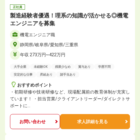
正社員
製造経験者優遇！理系の知識が活かせる◎機電
エンジニアを募集
機電エンジニア職
静岡県/岐阜県/愛知県/三重県
年収 273万円~422万円
大手企業
未経験OK
残業少なめ
賞与あり
学歴不問
安定的な仕事
昇給あり
諸手当あり
おすすめポイント
・初期研修や技術研修など、現場配属前の教育体制が充実し
ています！ ・担当営業/クライアントリーダー/ダイレクトサ
ポートに…
お問い合わせ
求人詳細を見る