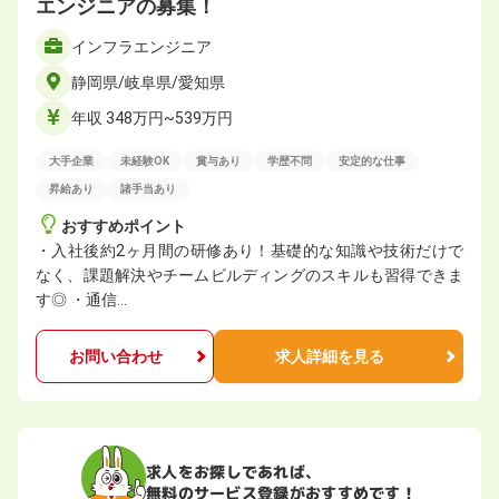
エンジニアの募集！
インフラエンジニア
静岡県/岐阜県/愛知県
年収 348万円~539万円
大手企業
未経験OK
賞与あり
学歴不問
安定的な仕事
昇給あり
諸手当あり
おすすめポイント
・入社後約2ヶ月間の研修あり！基礎的な知識や技術だけで
なく、課題解決やチームビルディングのスキルも習得できま
す◎ ・通信…
お問い合わせ
求人詳細を見る
求人をお探しであれば、
無料のサービス登録がおすすめです！