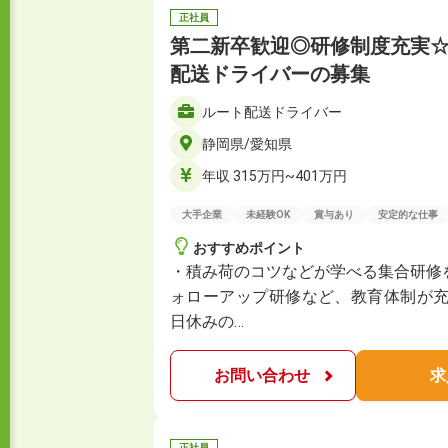
正社員
第二新卒歓迎◎研修制度充実
配送ドライバーの募集
ルート配送ドライバー
静岡県/愛知県
年収 315万円~401万円
大手企業
未経験OK
賞与あり
安定的な仕事
おすすめポイント
・積み荷のコツなどが学べる集合研修
ォローアップ研修など、教育体制が充
日休みの…
お問い合わせ
求
正社員