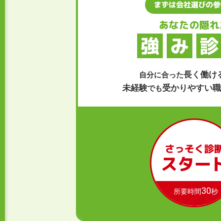
まずは会社選びの参
あなたの隠れ
強
み
診
長く働け
自分に合った
未経験
受かりやすい職
でも
さっそく診
スター
30
所要時間
秒