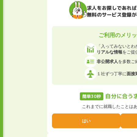
求人をお探しであれば
無料のサービス登録が
ご利用のメリッ
「入ってみないとわ
リアルな情報
をご提
非公開求人
を多数ご
１社ずつ丁寧に
面接
自分に合う
簡単30秒
これまでに就職したことは
はい