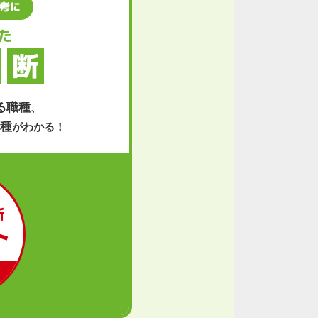
考に
た
断
る職種
、
種
がわかる！
断
ト