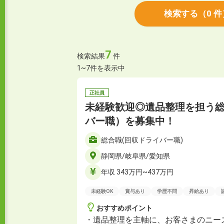
検索する
（
0
件
7
検索結果
件
1~7件を表示中
正社員
未経験歓迎◎遺品整理を担う
バー職）を募集中！
総合職(回収ドライバー職)
静岡県/岐阜県/愛知県
年収 343万円~437万円
未経験OK
賞与あり
学歴不問
昇給あり
おすすめポイント
・遺品整理を主軸に、お客さまのニー