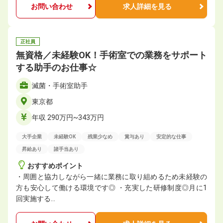
お問い合わせ
求人詳細を見る
正社員
無資格／未経験OK！手術室での業務をサポート
する助手のお仕事☆
滅菌・手術室助手
東京都
年収 290万円~343万円
大手企業
未経験OK
残業少なめ
賞与あり
安定的な仕事
昇給あり
諸手当あり
おすすめポイント
・周囲と協力しながら一緒に業務に取り組めるため未経験の
方も安心して働ける環境です◎ ・充実した研修制度◎月に1
回実施する…