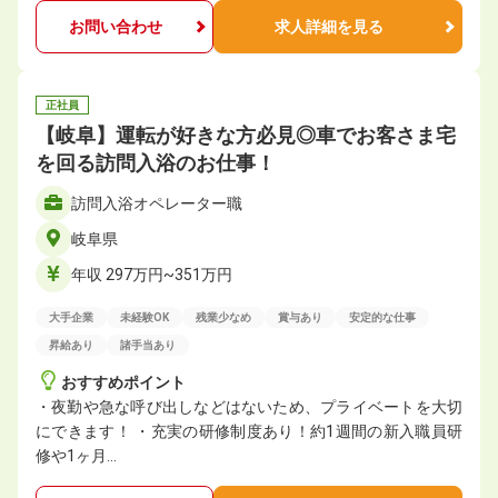
お問い合わせ
求人詳細を見る
正社員
【岐阜】運転が好きな方必見◎車でお客さま宅
を回る訪問入浴のお仕事！
訪問入浴オペレーター職
岐阜県
年収 297万円~351万円
大手企業
未経験OK
残業少なめ
賞与あり
安定的な仕事
昇給あり
諸手当あり
おすすめポイント
・夜勤や急な呼び出しなどはないため、プライベートを大切
にできます！ ・充実の研修制度あり！約1週間の新入職員研
修や1ヶ月…