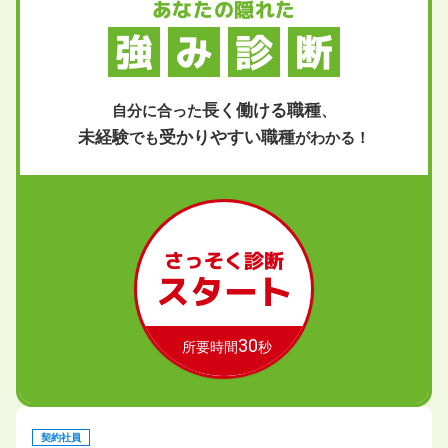
あなたの隠れた
強
み
診
断
長く働ける職種
自分に合った
、
未経験
受かりやすい職種
でも
がわかる！
さっそく診断
スタート
30
所要時間
秒
契約社員