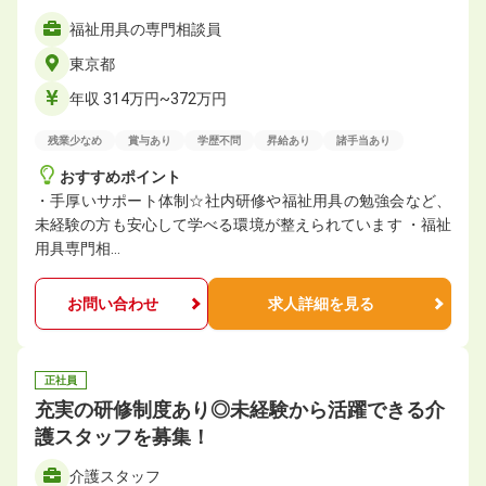
福祉用具の専門相談員
東京都
年収 314万円~372万円
残業少なめ
賞与あり
学歴不問
昇給あり
諸手当あり
おすすめポイント
・手厚いサポート体制☆社内研修や福祉用具の勉強会など、
未経験の方も安心して学べる環境が整えられています ・福祉
用具専門相…
お問い合わせ
求人詳細を見る
正社員
充実の研修制度あり◎未経験から活躍できる介
護スタッフを募集！
介護スタッフ