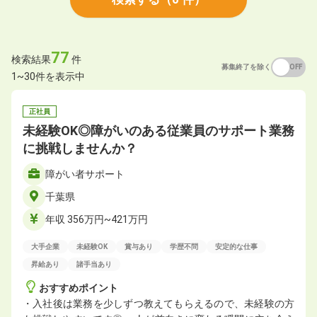
77
検索結果
件
募集終了を除く
ON
OFF
1~30件を表示中
正社員
未経験OK◎障がいのある従業員のサポート業務
に挑戦しませんか？
障がい者サポート
千葉県
年収 356万円~421万円
大手企業
未経験OK
賞与あり
学歴不問
安定的な仕事
昇給あり
諸手当あり
おすすめポイント
・入社後は業務を少しずつ教えてもらえるので、未経験の方