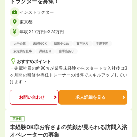
トラクターを募集！
インストラクター
東京都
年収 317万円~374万円
大手企業
未経験OK
残業少なめ
賞与あり
学歴不問
安定的な仕事
昇給あり
諸手当あり
おすすめポイント
・先輩社員の約90％が業界未経験からスタート☆入社後は3
ヶ月間の研修や専任トレーナーの指導でスキルアップしてい
けます ・…
お問い合わせ
求人詳細を見る
正社員
未経験OK◎お客さまの笑顔が見られる訪問入浴
オペレーターの募集