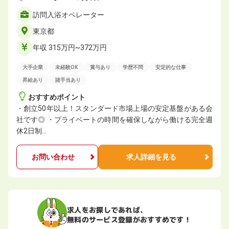
訪問入浴オペレーター
東京都
年収 315万円~372万円
大手企業
未経験OK
賞与あり
学歴不問
安定的な仕事
昇給あり
諸手当あり
おすすめポイント
・創立50年以上！スタンダード市場上場の安定基盤がある会
社です◎ ・プライベートの時間を確保しながら働ける完全週
休2日制…
お問い合わせ
求人詳細を見る
求人をお探しであれば、
無料のサービス登録がおすすめです！