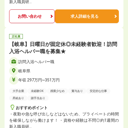
新入職員研…
お問い合わせ
求人詳細を見る
正社員
【岐阜】日曜日が固定休◎未経験者歓迎！訪問
入浴ヘルパー職を募集★
訪問入浴ヘルパー職
岐阜県
年収 297万円~351万円
大手企業
未経験OK
残業少なめ
賞与あり
安定的な仕事
昇給あり
諸手当あり
おすすめポイント
・夜勤や急な呼び出しなどはないため、プライベートの時間
を確保しながら働けます！ ・資格や経験は不問◎約1週間の
新入職員研…