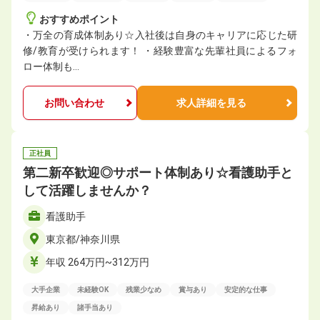
おすすめポイント
・万全の育成体制あり☆入社後は自身のキャリアに応じた研
修/教育が受けられます！ ・経験豊富な先輩社員によるフォ
ロー体制も…
お問い合わせ
求人詳細を見る
正社員
第二新卒歓迎◎サポート体制あり☆看護助手と
して活躍しませんか？
看護助手
東京都/神奈川県
年収 264万円~312万円
大手企業
未経験OK
残業少なめ
賞与あり
安定的な仕事
昇給あり
諸手当あり