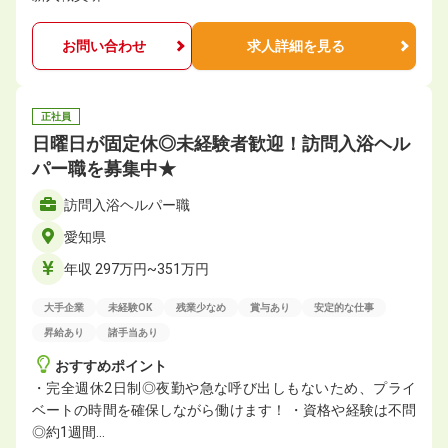
お問い合わせ
求人詳細を見る
正社員
日曜日が固定休◎未経験者歓迎！訪問入浴ヘル
パー職を募集中★
訪問入浴ヘルパー職
愛知県
年収 297万円~351万円
大手企業
未経験OK
残業少なめ
賞与あり
安定的な仕事
昇給あり
諸手当あり
おすすめポイント
・完全週休2日制◎夜勤や急な呼び出しもないため、プライ
ベートの時間を確保しながら働けます！ ・資格や経験は不問
◎約1週間…