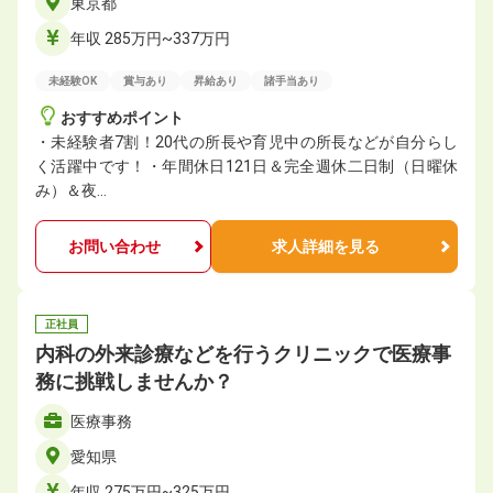
東京都
年収 285万円~337万円
未経験OK
賞与あり
昇給あり
諸手当あり
おすすめポイント
・未経験者7割！20代の所長や育児中の所長などが自分らし
く活躍中です！・年間休日121日＆完全週休二日制（日曜休
み）＆夜…
お問い合わせ
求人詳細を見る
正社員
内科の外来診療などを行うクリニックで医療事
務に挑戦しませんか？
医療事務
愛知県
年収 275万円~325万円