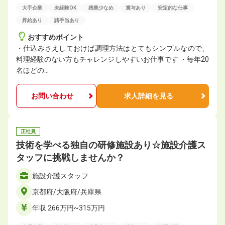
大手企業
未経験OK
残業少なめ
賞与あり
安定的な仕事
昇給あり
諸手当あり
おすすめポイント
・仕込みさえしておけば調理方法はとてもシンプルなので、
料理経験のない方もチャレンジしやすいお仕事です ・毎年20
名ほどの…
お問い合わせ
求人詳細を見る
正社員
技術を学べる独自の研修施設あり☆施設介護ス
タッフに挑戦しませんか？
施設介護スタッフ
京都府/大阪府/兵庫県
年収 266万円~315万円