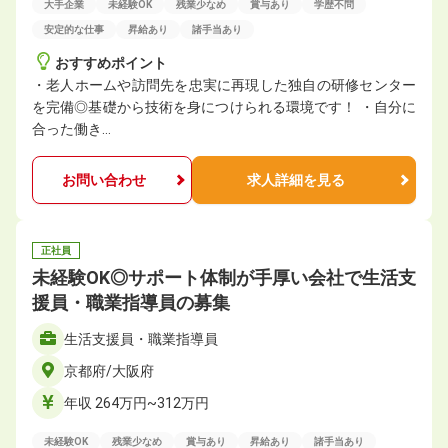
大手企業
未経験OK
残業少なめ
賞与あり
学歴不問
安定的な仕事
昇給あり
諸手当あり
おすすめポイント
・老人ホームや訪問先を忠実に再現した独自の研修センター
を完備◎基礎から技術を身につけられる環境です！ ・自分に
合った働き…
お問い合わせ
求人詳細を見る
正社員
未経験OK◎サポート体制が手厚い会社で生活支
援員・職業指導員の募集
生活支援員・職業指導員
京都府/大阪府
年収 264万円~312万円
未経験OK
残業少なめ
賞与あり
昇給あり
諸手当あり