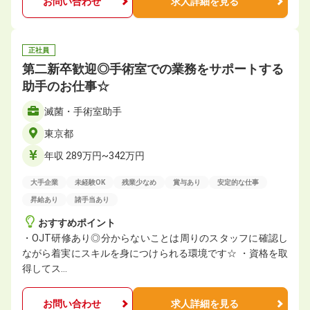
お問い合わせ
求人詳細を見る
正社員
第二新卒歓迎◎手術室での業務をサポートする
助手のお仕事☆
滅菌・手術室助手
東京都
年収 289万円~342万円
大手企業
未経験OK
残業少なめ
賞与あり
安定的な仕事
昇給あり
諸手当あり
おすすめポイント
・OJT研修あり◎分からないことは周りのスタッフに確認し
ながら着実にスキルを身につけられる環境です☆ ・資格を取
得してス…
お問い合わせ
求人詳細を見る