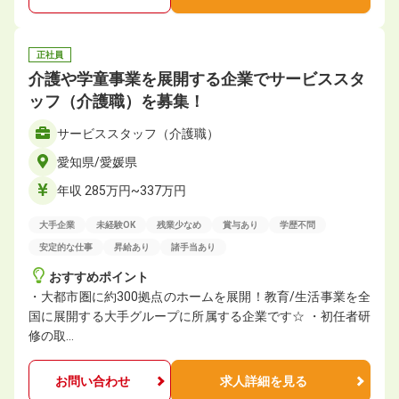
正社員
介護や学童事業を展開する企業でサービススタ
ッフ（介護職）を募集！
サービススタッフ（介護職）
愛知県/愛媛県
年収 285万円~337万円
大手企業
未経験OK
残業少なめ
賞与あり
学歴不問
安定的な仕事
昇給あり
諸手当あり
おすすめポイント
・大都市圏に約300拠点のホームを展開！教育/生活事業を全
国に展開する大手グループに所属する企業です☆ ・初任者研
修の取…
お問い合わせ
求人詳細を見る