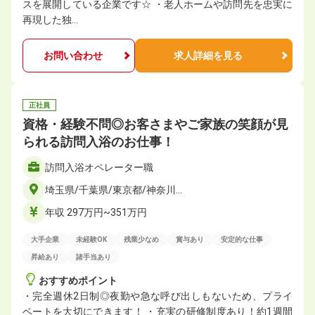
スを展開している企業です☆ ・老人ホームや訪問先を忠実に
再現した独…
お問い合わせ
求人詳細を見る
正社員
資格・経験不問◎お客さまやご家族の笑顔が見
られる訪問入浴のお仕事！
訪問入浴オペレーター職
埼玉県/千葉県/東京都/神奈川…
年収 297万円~351万円
大手企業
未経験OK
残業少なめ
賞与あり
安定的な仕事
昇給あり
諸手当あり
おすすめポイント
・完全週休2日制◎夜勤や急な呼び出しもないため、プライ
ベートを大切にできます！ ・充実の研修制度あり！約1週間