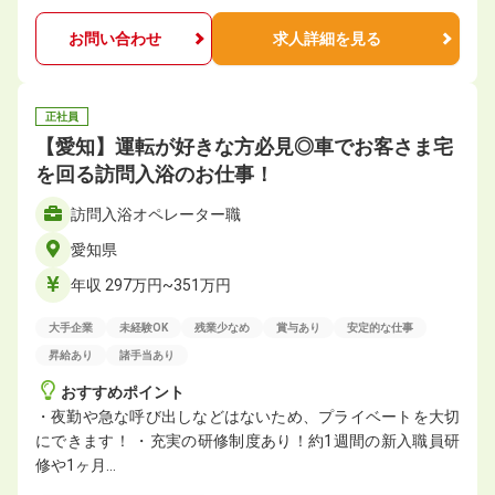
お問い合わせ
求人詳細を見る
正社員
【愛知】運転が好きな方必見◎車でお客さま宅
を回る訪問入浴のお仕事！
訪問入浴オペレーター職
愛知県
年収 297万円~351万円
大手企業
未経験OK
残業少なめ
賞与あり
安定的な仕事
昇給あり
諸手当あり
おすすめポイント
・夜勤や急な呼び出しなどはないため、プライベートを大切
にできます！ ・充実の研修制度あり！約1週間の新入職員研
修や1ヶ月…