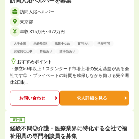
訪問入浴ヘルパーを募集
訪問入浴ヘルパー
東京都
年収 315万円~372万円
大手企業
未経験OK
残業少なめ
賞与あり
学歴不問
安定的な仕事
昇給あり
諸手当あり
おすすめポイント
・創立50年以上！スタンダード市場上場の安定基盤がある会
社です◎ ・プライベートの時間を確保しながら働ける完全週
休2日制…
お問い合わせ
求人詳細を見る
正社員
経験不問◎介護・医療業界に特化する会社で福
祉用具の専門相談員を募集