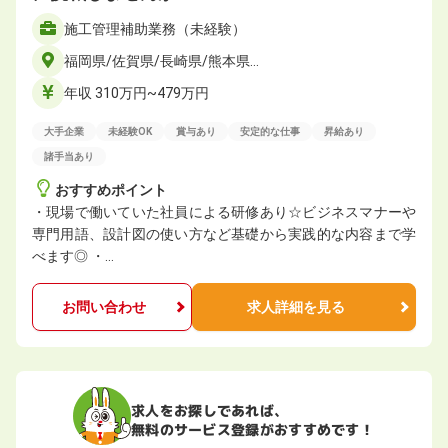
施工管理補助業務（未経験）
福岡県/佐賀県/長崎県/熊本県…
年収 310万円~479万円
大手企業
未経験OK
賞与あり
安定的な仕事
昇給あり
諸手当あり
おすすめポイント
・現場で働いていた社員による研修あり☆ビジネスマナーや
専門用語、設計図の使い方など基礎から実践的な内容まで学
べます◎ ・…
お問い合わせ
求人詳細を見る
求人をお探しであれば、
無料のサービス登録がおすすめです！