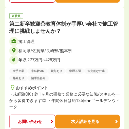
正社員
第二新卒歓迎◎教育体制が手厚い会社で施工管
理に挑戦しませんか？
施工管理
福岡県/佐賀県/長崎県/熊本県…
年収 277万円~428万円
大手企業
未経験OK
賞与あり
学歴不問
安定的な仕事
昇給あり
諸手当あり
おすすめポイント
・未経験OK！約1ヶ月の研修で業務に必要な知識/スキルを一
から習得できます◎ ・年間休日は約125日★ゴールデンウィ
ーク…
お問い合わせ
求人詳細を見る