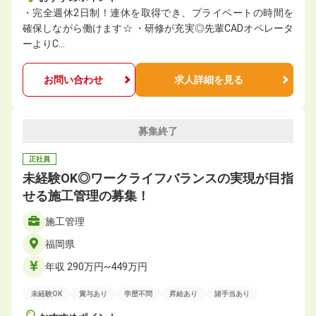
・完全週休2日制！連休を取得でき、プライベートの時間を
確保しながら働けます☆ ・研修が充実◎先輩CADオペレータ
ーよりC…
お問い合わせ
求人詳細を見る
募集終了
正社員
未経験OK◎ワークライフバランスの実現が目指
せる施工管理の募集！
施工管理
福岡県
年収 290万円~449万円
未経験OK
賞与あり
学歴不問
昇給あり
諸手当あり