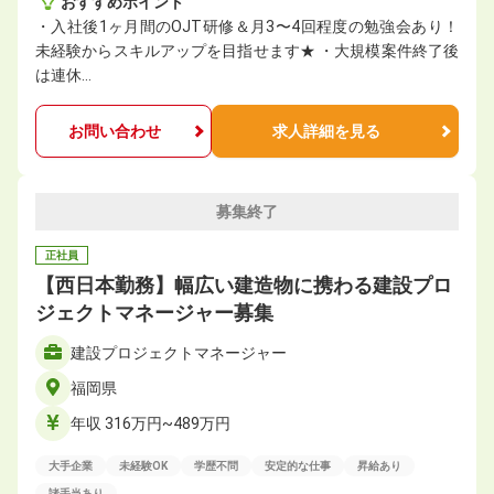
おすすめポイント
・入社後1ヶ月間のOJT研修＆月3〜4回程度の勉強会あり！
未経験からスキルアップを目指せます★ ・大規模案件終了後
は連休…
お問い合わせ
求人詳細を見る
募集終了
正社員
【西日本勤務】幅広い建造物に携わる建設プロ
ジェクトマネージャー募集
建設プロジェクトマネージャー
福岡県
年収 316万円~489万円
大手企業
未経験OK
学歴不問
安定的な仕事
昇給あり
諸手当あり