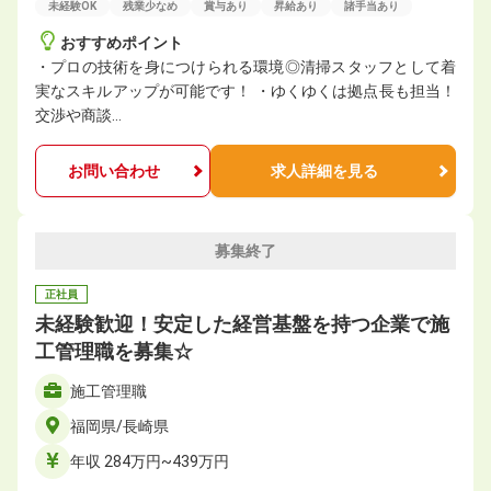
未経験OK
残業少なめ
賞与あり
昇給あり
諸手当あり
おすすめポイント
・プロの技術を身につけられる環境◎清掃スタッフとして着
実なスキルアップが可能です！ ・ゆくゆくは拠点長も担当！
交渉や商談…
お問い合わせ
求人詳細を見る
募集終了
正社員
未経験歓迎！安定した経営基盤を持つ企業で施
工管理職を募集☆
施工管理職
福岡県/長崎県
年収 284万円~439万円