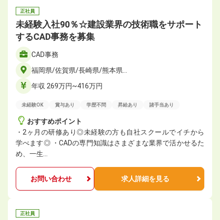
正社員
未経験入社90％☆建設業界の技術職をサポート
するCAD事務を募集
CAD事務
福岡県/佐賀県/長崎県/熊本県…
年収 269万円~416万円
未経験OK
賞与あり
学歴不問
昇給あり
諸手当あり
おすすめポイント
・2ヶ月の研修あり◎未経験の方も自社スクールでイチから
学べます◎ ・CADの専門知識はさまざまな業界で活かせるた
め、一生…
お問い合わせ
求人詳細を見る
正社員