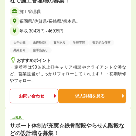
社で施工管理職の募集！
施工管理職
福岡県/佐賀県/長崎県/熊本県…
年収 304万円~469万円
大手企業
未経験OK
賞与あり
学歴不問
安定的な仕事
昇給あり
諸手当あり
おすすめポイント
・定着率は90％以上◎キャリア相談やクライアント交渉な
ど、営業担当がしっかりフォローしてくれます！ ・初期研修
やフォロー…
お問い合わせ
求人詳細を見る
正社員
サポート体制が充実☆鉄骨階段やらせん階段な
どの設計職を募集！