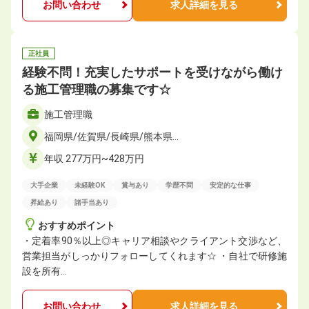
お問い合わせ
求人詳細を見る
正社員
経験不問！充実したサポートを受けながら働け
る施工管理職の募集です☆
施工管理職
福岡県/佐賀県/長崎県/熊本県…
年収 277万円~428万円
大手企業
未経験OK
賞与あり
学歴不問
安定的な仕事
昇給あり
諸手当あり
おすすめポイント
・定着率90％以上◎キャリア相談やクライアント交渉など、
営業担当がしっかりフォローしてくれます☆ ・自社で研修施
設を所有…
お問い合わせ
求人詳細を見る