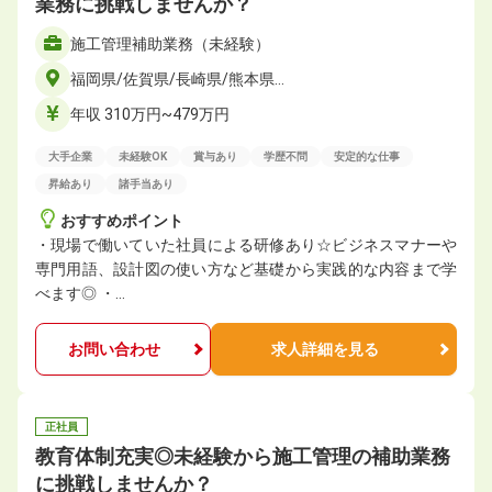
業務に挑戦しませんか？
施工管理補助業務（未経験）
福岡県/佐賀県/長崎県/熊本県…
年収 310万円~479万円
大手企業
未経験OK
賞与あり
学歴不問
安定的な仕事
昇給あり
諸手当あり
おすすめポイント
・現場で働いていた社員による研修あり☆ビジネスマナーや
専門用語、設計図の使い方など基礎から実践的な内容まで学
べます◎ ・…
お問い合わせ
求人詳細を見る
正社員
教育体制充実◎未経験から施工管理の補助業務
に挑戦しませんか？