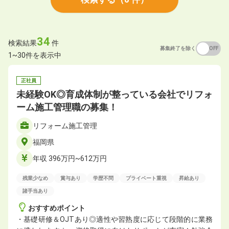
34
検索結果
件
募集終了を除く
ON
OFF
1~30件を表示中
正社員
未経験OK◎育成体制が整っている会社でリフォ
ーム施工管理職の募集！
リフォーム施工管理
福岡県
年収 396万円~612万円
残業少なめ
賞与あり
学歴不問
プライベート重視
昇給あり
諸手当あり
おすすめポイント
・基礎研修＆OJTあり◎適性や習熟度に応じて段階的に業務