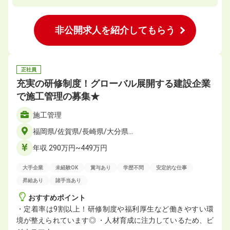
非公開求人を紹介してもらう
正社員
充実の研修制度！グローバル展開する建設企業
で施工管理の募集★
施工管理
福岡県/佐賀県/長崎県/大分県…
年収 290万円~449万円
大手企業
未経験OK
賞与あり
学歴不問
安定的な仕事
昇給あり
諸手当あり
おすすめポイント
・定着率は9割以上！研修制度や福利厚生など働きやすい環
境が整えられています◎ ・人材育成に注力しているため、ビ