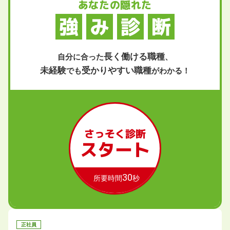
あなたの隠れた
強
み
診
断
長く働ける職種
自分に合った
、
未経験
受かりやすい職種
でも
がわかる！
さっそく診断
スタート
30
所要時間
秒
正社員