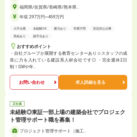
福岡県/佐賀県/長崎県/熊本県…
年収 297万円~459万円
大手企業
未経験OK
賞与あり
学歴不問
安定的な仕事
昇給あり
諸手当あり
おすすめポイント
・自社グループが展開する教育センターあり☆スタッフの成
長に力を入れている建設系人材会社です◎ ・完全週休2日
制！GWや年…
お問い合わせ
求人詳細を見る
正社員
未経験◎東証一部上場の建築会社でプロジェク
ト管理サポート職を募集！
プロジェクト管理サポート（施工…