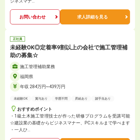
ジネスマナ…
お問い合わせ
求人詳細を見る
正社員
未経験OK◎定着率9割以上の会社で施⼯管理補
助の募集☆
施⼯管理補助業務
福岡県
年収 284万円~439万円
未経験OK
賞与あり
学歴不問
昇給あり
諸手当あり
おすすめポイント
・1級土木施工管理技士が作った研修プログラムを受講可能
☆建設業の基礎からビジネスマナー、PCスキルまで学べます
・一人ひ…