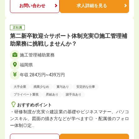
お問い合わせ
求人詳細を見る
正社員
第二新卒歓迎☆サポート体制充実◎施⼯管理補
助業務に挑戦しませんか？
施⼯管理補助業務
福岡県
年収 284万円~439万円
大手企業
残業少なめ
賞与あり
安定的な仕事
プライベート重視
昇給あり
諸手当あり
おすすめポイント
・研修制度が充実☆建設業の基礎やビジネスマナー、パソコ
ンスキル、図面の描き方などが学べます◎ ・配属後のフォロ
ー体制◎定…