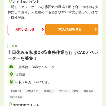
おすすめポイント
・明るくアットホームな雰囲気の職場！助け合いの精神を大
切にしており、未経験の方も働きやすい環境が整っています
・⾃分が請…
お問い合わせ
求人詳細を見る
正社員
土日休み★私服OK◎事務作業も行うCADオペレ
ーターを募集！
一般事務＋CADオペレーター
福岡県
年収 246万円~379万円
未経験OK
残業少なめ
賞与あり
プライベート重視
昇給あり
諸手当あり
おすすめポイント