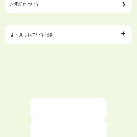
お電話について
よく見られている記事
大学中退で目指せる就職先
ハローワークを初めて利用するときの流れは？
大学中退者向けの就職支援サービス
ニートが就職しやすい仕事6選！
仕事が続かない人の特徴と対処法を解説！