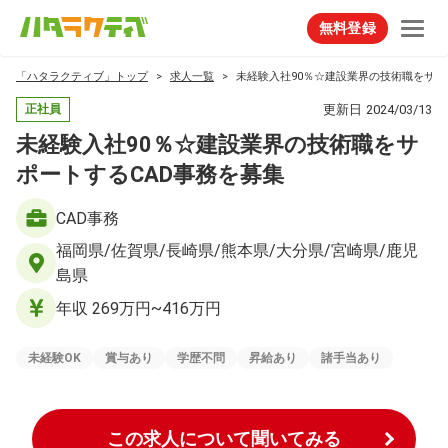
無料登録
「ハタラクティブ」トップ
求人一覧
未経験入社90％☆建設業界の技術職をサポ
更新日
2024/03/13
正社員
未経験入社90％☆建設業界の技術職をサ
ポートするCAD事務を募集
CAD事務
福岡県/佐賀県/長崎県/熊本県/大分県/宮崎県/鹿児
島県
年収 269万円~416万円
未経験OK
賞与あり
学歴不問
昇給あり
諸手当あり
この求人について聞いてみる