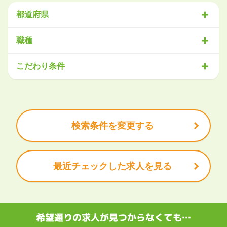
都道府県
北海道・東北
職種
北海道
青森県
岩手県
宮城県
秋田県
山形県
福島県
営業
販売・サービス
事務・アシスタント
不動産・建設
こだわり条件
関東
IT・機械
医療・福祉
物流
工場・製造
企画・管理
教育
茨城県
栃木県
群馬県
埼玉県
千葉県
東京都
神奈川県
クリエイティブ
大手企業で働きたい
未経験OK
土日祝は休みたい
残業少なめ
ボーナス・賞与あり
学歴不問
甲信越・北陸
安定的なお仕事がしたい
プライベート重視
新潟県
富山県
石川県
福井県
山梨県
長野県
頑張り次第で昇給できる
産休・育休充実
諸手当あり
検索条件を変更する
東海
岐阜県
静岡県
愛知県
三重県
最近チェックした求人を見る
関西
滋賀県
京都府
大阪府
兵庫県
奈良県
和歌山県
中国・四国
鳥取県
島根県
岡山県
広島県
山口県
徳島県
香川県
愛媛県
希望通りの求人が見つからなくても…
高知県