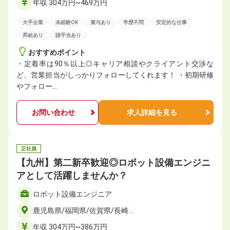
年収 304万円~469万円
大手企業
未経験OK
賞与あり
学歴不問
安定的な仕事
昇給あり
諸手当あり
おすすめポイント
・定着率は90％以上◎キャリア相談やクライアント交渉な
ど、営業担当がしっかりフォローしてくれます！ ・初期研修
やフォロー…
お問い合わせ
求人詳細を見る
正社員
【九州】第二新卒歓迎◎ロボット設備エンジニ
アとして活躍しませんか？
ロボット設備エンジニア
鹿児島県/福岡県/佐賀県/長崎…
年収 304万円~386万円