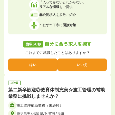
「入ってみないとわからない」
リアルな情報
をご提供
非公開求人
を多数ご紹介
１社ずつ丁寧に
面接対策
自分に合う求人を探す
簡単30秒
これまでに就職したことはありますか？
はい
いいえ
正社員
第二新卒歓迎◎教育体制充実☆施工管理の補助
業務に挑戦しませんか？
施工管理補助業務（未経験）
鹿児島県/福岡県/佐賀県/長崎…