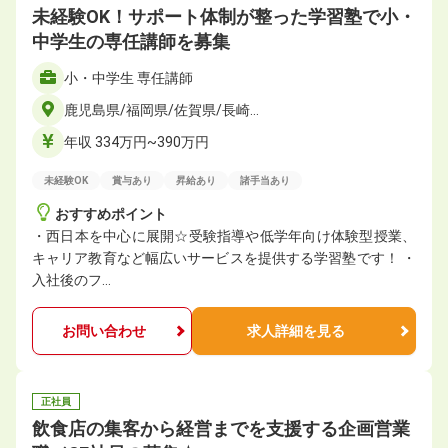
未経験OK！サポート体制が整った学習塾で小・
中学生の専任講師を募集
小・中学生 専任講師
鹿児島県/福岡県/佐賀県/長崎…
年収 334万円~390万円
未経験OK
賞与あり
昇給あり
諸手当あり
おすすめポイント
・西日本を中心に展開☆受験指導や低学年向け体験型授業、
キャリア教育など幅広いサービスを提供する学習塾です！ ・
入社後のフ…
お問い合わせ
求人詳細を見る
正社員
飲食店の集客から経営までを支援する企画営業