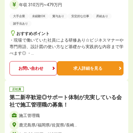
年収 310万円~479万円
大手企業
未経験OK
賞与あり
安定的な仕事
昇給あり
諸手当あり
おすすめポイント
・現場で働いていた社員による研修あり☆ビジネスマナーや
専門用語、設計図の使い方など基礎から実践的な内容まで学
べます◎ ・…
お問い合わせ
求人詳細を見る
正社員
第二新卒歓迎◎サポート体制が充実している会
社で施工管理職の募集！
施工管理職
鹿児島県/福岡県/佐賀県/長崎…