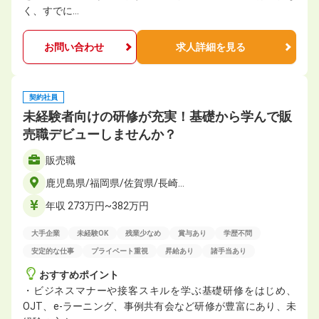
く、すでに…
お問い合わせ
求人詳細を見る
契約社員
未経験者向けの研修が充実！基礎から学んで販
売職デビューしませんか？
販売職
鹿児島県/福岡県/佐賀県/長崎…
年収 273万円~382万円
大手企業
未経験OK
残業少なめ
賞与あり
学歴不問
安定的な仕事
プライベート重視
昇給あり
諸手当あり
おすすめポイント
・ビジネスマナーや接客スキルを学ぶ基礎研修をはじめ、
OJT、e-ラーニング、事例共有会など研修が豊富にあり、未