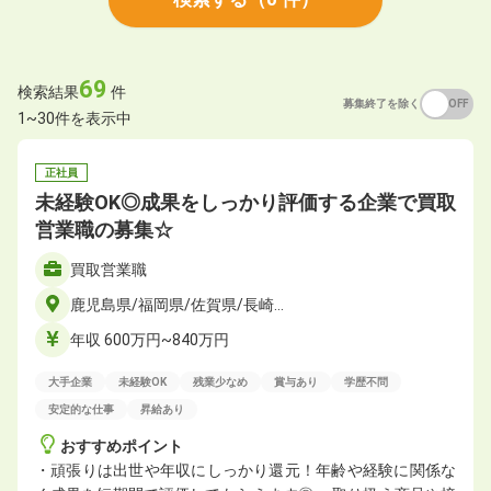
69
検索結果
件
募集終了を除く
ON
OFF
1~30件を表示中
正社員
未経験OK◎成果をしっかり評価する企業で買取
営業職の募集☆
買取営業職
鹿児島県/福岡県/佐賀県/長崎…
年収 600万円~840万円
大手企業
未経験OK
残業少なめ
賞与あり
学歴不問
安定的な仕事
昇給あり
おすすめポイント
・頑張りは出世や年収にしっかり還元！年齢や経験に関係な