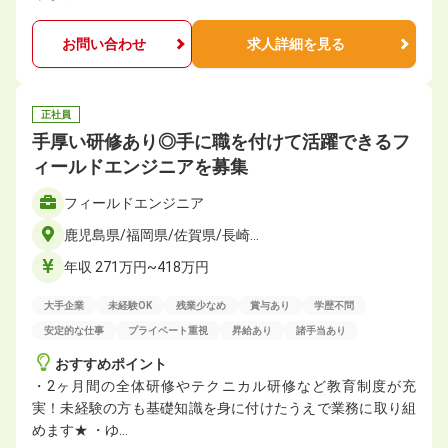
お問い合わせ
求人詳細を見る
正社員
手厚い研修あり◎手に職を付けて活躍できるフ
ィールドエンジニアを募集
フィールドエンジニア
鹿児島県/福岡県/佐賀県/長崎…
年収 271万円~418万円
大手企業
未経験OK
残業少なめ
賞与あり
学歴不問
安定的な仕事
プライベート重視
昇給あり
諸手当あり
おすすめポイント
・2ヶ月間の全体研修やテクニカル研修など教育制度が充
実！未経験の方も基礎知識を身に付けたうえで業務に取り組
めます★ ・ゆ…