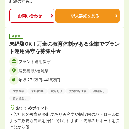
経験の方も…
お問い合わせ
求人詳細を見る
正社員
未経験OK！万全の教育体制がある企業でプラン
ト運用保守を募集中★
プラント運用保守
鹿児島県/福岡県
年収 271万円~418万円
大手企業
未経験OK
賞与あり
安定的な仕事
昇給あり
諸手当あり
おすすめポイント
・入社後の教育研修制度あり★座学や施設内のパトロールに
よって必要な知識を身につけられます ・先輩のサポートを受
けながら段…