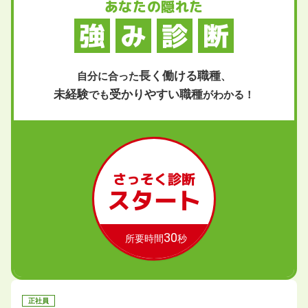
あなたの隠れた
強
み
診
断
長く働ける職種
自分に合った
、
未経験
受かりやすい職種
でも
がわかる！
さっそく診断
スタート
30
所要時間
秒
正社員