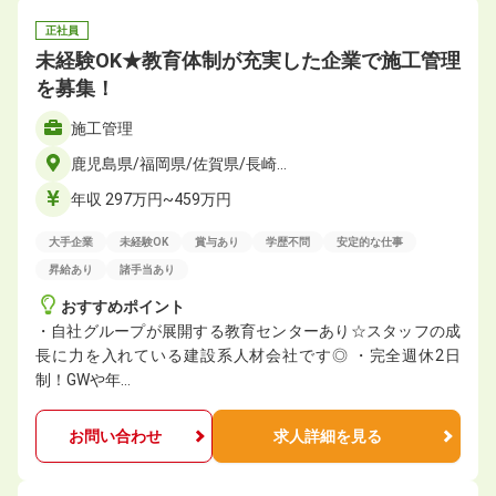
正社員
未経験OK★教育体制が充実した企業で施工管理
を募集！
施工管理
鹿児島県/福岡県/佐賀県/長崎…
年収 297万円~459万円
大手企業
未経験OK
賞与あり
学歴不問
安定的な仕事
昇給あり
諸手当あり
おすすめポイント
・自社グループが展開する教育センターあり☆スタッフの成
長に力を入れている建設系人材会社です◎ ・完全週休2日
制！GWや年…
お問い合わせ
求人詳細を見る