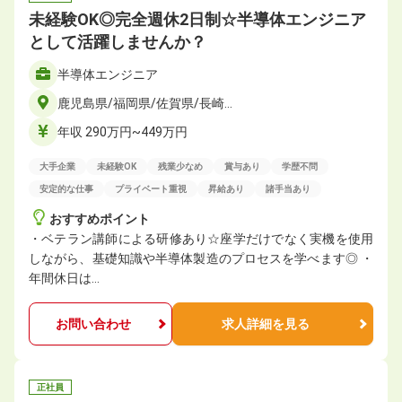
未経験OK◎完全週休2日制☆半導体エンジニア
として活躍しませんか？
半導体エンジニア
鹿児島県/福岡県/佐賀県/長崎…
年収 290万円~449万円
大手企業
未経験OK
残業少なめ
賞与あり
学歴不問
安定的な仕事
プライベート重視
昇給あり
諸手当あり
おすすめポイント
・ベテラン講師による研修あり☆座学だけでなく実機を使用
しながら、基礎知識や半導体製造のプロセスを学べます◎ ・
年間休日は…
お問い合わせ
求人詳細を見る
正社員