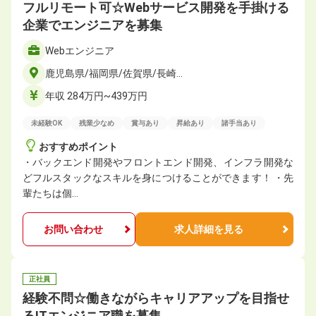
フルリモート可☆Webサービス開発を手掛ける
企業でエンジニアを募集
Webエンジニア
鹿児島県/福岡県/佐賀県/長崎…
年収 284万円~439万円
未経験OK
残業少なめ
賞与あり
昇給あり
諸手当あり
おすすめポイント
・バックエンド開発やフロントエンド開発、インフラ開発な
どフルスタックなスキルを身につけることができます！ ・先
輩たちは個…
お問い合わせ
求人詳細を見る
正社員
経験不問☆働きながらキャリアアップを目指せ
るITエンジニア職を募集