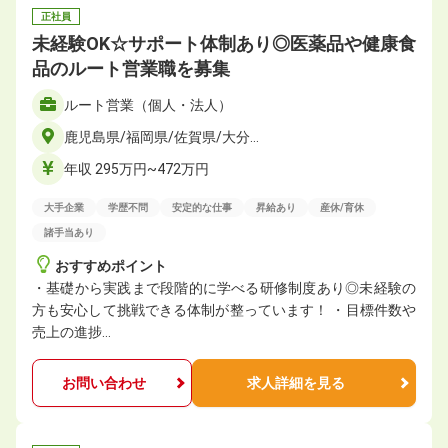
正社員
未経験OK☆サポート体制あり◎医薬品や健康食
品のルート営業職を募集
ルート営業（個人・法人）
鹿児島県/福岡県/佐賀県/大分…
年収 295万円~472万円
大手企業
学歴不問
安定的な仕事
昇給あり
産休/育休
諸手当あり
おすすめポイント
・基礎から実践まで段階的に学べる研修制度あり◎未経験の
方も安心して挑戦できる体制が整っています！ ・目標件数や
売上の進捗…
お問い合わせ
求人詳細を見る