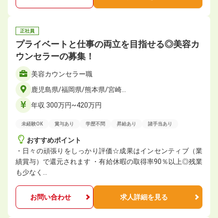
正社員
プライベートと仕事の両立を目指せる◎美容カ
ウンセラーの募集！
美容カウンセラー職
鹿児島県/福岡県/熊本県/宮崎…
年収 300万円~420万円
未経験OK
賞与あり
学歴不問
昇給あり
諸手当あり
おすすめポイント
・日々の頑張りをしっかり評価☆成果はインセンティブ（業
績賞与）で還元されます ・有給休暇の取得率90％以上◎残業
も少なく…
お問い合わせ
求人詳細を見る