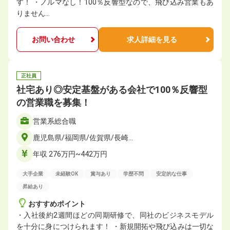
す！ ・ノルマなし！100％反響型なので、飛び込み営業もあ
りません…
お問い合わせ
求人詳細を見る
正社員
社宅あり◎安定基盤がある会社で100％反響型
の営業職を募集！
営業系総合職
鹿児島県/福岡県/佐賀県/長崎…
年収 276万円~442万円
大手企業
未経験OK
賞与あり
学歴不問
安定的な仕事
昇給あり
おすすめポイント
・入社後約2週間ほどの同期研修で、同社のビジネスモデル
を十分に身につけられます！ ・新規開拓や飛び込みは一切な