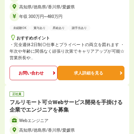
高知県/徳島県/香川県/愛媛県
年収 300万円~480万円
未経験OK
賞与あり
昇給あり
諸手当あり
おすすめポイント
・完全週休2日制◎仕事とプライベートの両立を図れます ・
年次や年齢に関係なく頑張り次第でキャリアアップが可能☆
営業所長や…
お問い合わせ
求人詳細を見る
正社員
フルリモート可☆Webサービス開発を手掛ける
企業でエンジニアを募集
Webエンジニア
高知県/徳島県/香川県/愛媛県