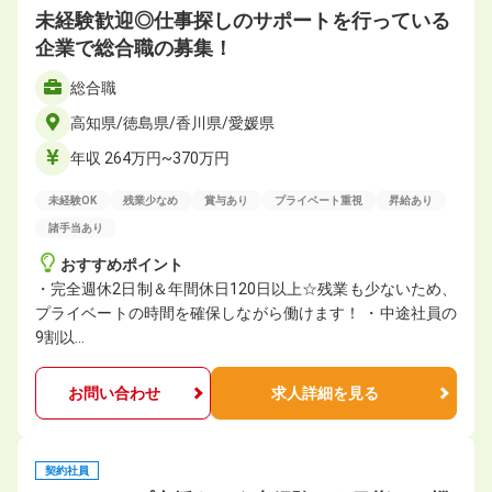
未経験歓迎◎仕事探しのサポートを行っている
企業で総合職の募集！
総合職
高知県/徳島県/香川県/愛媛県
年収 264万円~370万円
未経験OK
残業少なめ
賞与あり
プライベート重視
昇給あり
諸手当あり
おすすめポイント
・完全週休2日制＆年間休日120日以上☆残業も少ないため、
プライベートの時間を確保しながら働けます！ ・中途社員の
9割以…
お問い合わせ
求人詳細を見る
契約社員