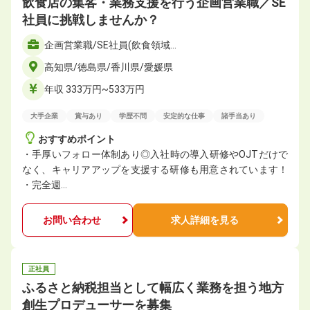
飲食店の集客・業務支援を行う企画営業職／SE
社員に挑戦しませんか？
企画営業職/SE社員(飲食領域…
高知県/徳島県/香川県/愛媛県
年収 333万円~533万円
大手企業
賞与あり
学歴不問
安定的な仕事
諸手当あり
おすすめポイント
・手厚いフォロー体制あり◎入社時の導入研修やOJTだけで
なく、キャリアアップを支援する研修も用意されています！
・完全週…
お問い合わせ
求人詳細を見る
正社員
ふるさと納税担当として幅広く業務を担う地方
創生プロデューサーを募集