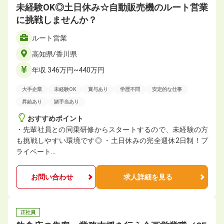
未経験OK◎土日休み☆自動販売機のルート営業
に挑戦しませんか？
ルート営業
高知県/香川県
年収 346万円~440万円
大手企業
未経験OK
賞与あり
学歴不問
安定的な仕事
昇給あり
諸手当あり
おすすめポイント
・先輩社員との同乗研修からスタートするので、未経験の方
も挑戦しやすい環境です◎ ・土日休みの完全週休2日制！プ
ライベート…
お問い合わせ
求人詳細を見る
正社員