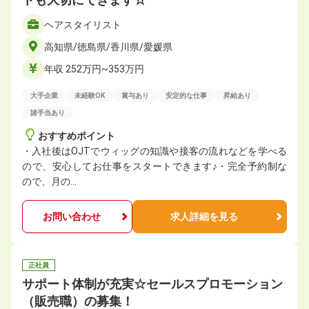
ヘアスタイリスト
高知県/徳島県/香川県/愛媛県
年収 252万円~353万円
大手企業
未経験OK
賞与あり
安定的な仕事
昇給あり
諸手当あり
おすすめポイント
・入社後はOJTでウィッグの知識や接客の流れなどを学べる
ので、安心してお仕事をスタートできます♪・完全予約制な
ので、月の…
お問い合わせ
求人詳細を見る
正社員
サポート体制が充実☆セールスプロモーション
（販売職）の募集！