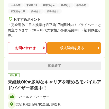
大手企業
未経験OK
残業少なめ
賞与あり
学歴不問
安定的な仕事
昇給あり
諸手当あり
おすすめポイント
・完全週休二日＆残業は月平均17時間以内！プライベートと
両立できます・20～40代の女性が多数活躍中♪ ・福利厚生が
充…
お問い合わせ
求人詳細を見る
募集終了
正社員
未経験OK★多彩なキャリアを積めるモバイルア
ドバイザー募集中！
モバイルアドバイザー
高知県/岡山県/広島県/愛媛県