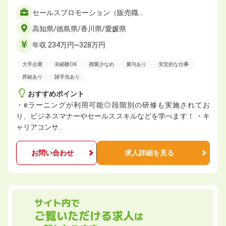
セールスプロモーション（販売職…
高知県/徳島県/香川県/愛媛県
年収 234万円~328万円
大手企業
未経験OK
残業少なめ
賞与あり
安定的な仕事
昇給あり
諸手当あり
おすすめポイント
・eラーニングが利用可能◎段階別の研修も実施されてお
り、ビジネスマナーやセールススキルなどを学べます！ ・キ
ャリアコンサ…
お問い合わせ
求人詳細を見る
サイト内で
ご覧いただける求人
は