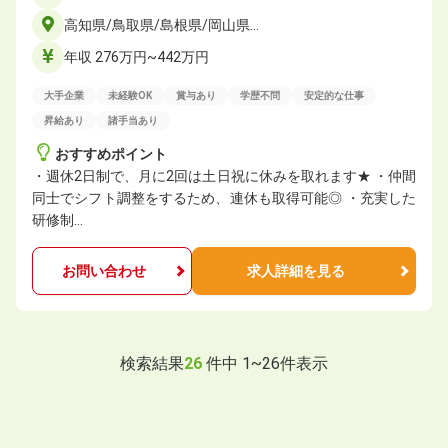
高知県/鳥取県/島根県/岡山県…
年収 276万円~442万円
大手企業
未経験OK
賞与あり
学歴不問
安定的な仕事
昇給あり
諸手当あり
おすすめポイント
・週休2日制で、月に2回は土日祝に休みを取れます★ ・仲間
同士でシフト調整をするため、連休も取得可能◎ ・充実した
研修制…
お問い合わせ
求人詳細を見る
検索結果
26
件中
1
~
26
件表示