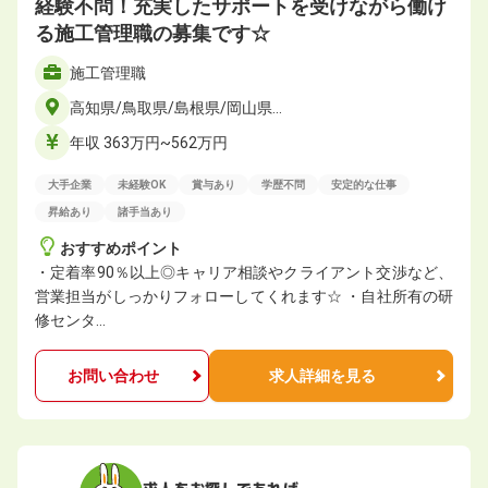
経験不問！充実したサポートを受けながら働け
る施工管理職の募集です☆
施工管理職
高知県/鳥取県/島根県/岡山県…
年収 363万円~562万円
大手企業
未経験OK
賞与あり
学歴不問
安定的な仕事
昇給あり
諸手当あり
おすすめポイント
・定着率90％以上◎キャリア相談やクライアント交渉など、
営業担当がしっかりフォローしてくれます☆ ・自社所有の研
修センタ…
お問い合わせ
求人詳細を見る
求人をお探しであれば、