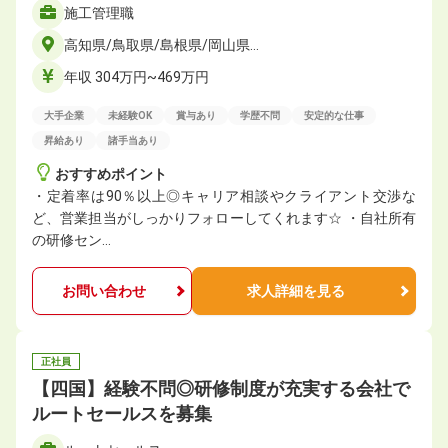
施工管理職
高知県/鳥取県/島根県/岡山県…
年収 304万円~469万円
大手企業
未経験OK
賞与あり
学歴不問
安定的な仕事
昇給あり
諸手当あり
おすすめポイント
・定着率は90％以上◎キャリア相談やクライアント交渉な
ど、営業担当がしっかりフォローしてくれます☆ ・自社所有
の研修セン…
お問い合わせ
求人詳細を見る
正社員
【四国】経験不問◎研修制度が充実する会社で
ルートセールスを募集