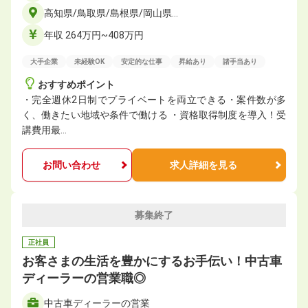
高知県/鳥取県/島根県/岡山県…
年収 264万円~408万円
大手企業
未経験OK
安定的な仕事
昇給あり
諸手当あり
おすすめポイント
・完全週休2日制でプライベートを両立できる・案件数が多
く、働きたい地域や条件で働ける ・資格取得制度を導入！受
講費用最…
お問い合わせ
求人詳細を見る
募集終了
正社員
お客さまの生活を豊かにするお手伝い！中古車
ディーラーの営業職◎
中古車ディーラーの営業