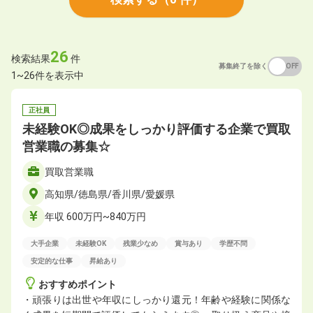
26
検索結果
件
募集終了を除く
ON
OFF
1~26件を表示中
正社員
未経験OK◎成果をしっかり評価する企業で買取
営業職の募集☆
買取営業職
高知県/徳島県/香川県/愛媛県
年収 600万円~840万円
大手企業
未経験OK
残業少なめ
賞与あり
学歴不問
安定的な仕事
昇給あり
おすすめポイント
・頑張りは出世や年収にしっかり還元！年齢や経験に関係な