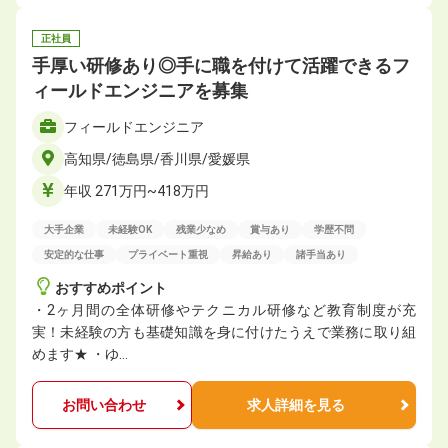
正社員
手厚い研修あり◎手に職を付けて活躍できるフ
ィールドエンジニアを募集
フィールドエンジニア
高知県/徳島県/香川県/愛媛県
年収 271万円~418万円
大手企業
未経験OK
残業少なめ
賞与あり
学歴不問
安定的な仕事
プライベート重視
昇給あり
諸手当あり
おすすめポイント
・2ヶ月間の全体研修やテクニカル研修など教育制度が充
実！未経験の方も基礎知識を身に付けたうえで業務に取り組
めます★ ・ゆ…
お問い合わせ
求人詳細を見る