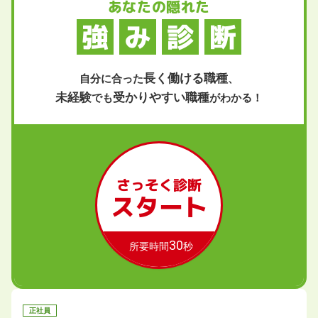
あなたの隠れた
強
み
診
断
長く働ける職種
自分に合った
、
未経験
受かりやすい職種
でも
がわかる！
さっそく診断
スタート
30
所要時間
秒
正社員