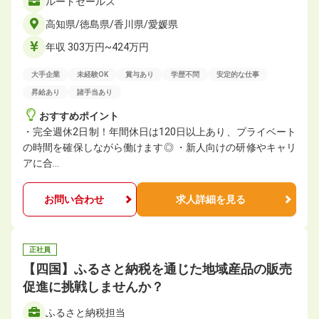
ルートセールス
高知県/徳島県/香川県/愛媛県
年収 303万円~424万円
大手企業
未経験OK
賞与あり
学歴不問
安定的な仕事
昇給あり
諸手当あり
おすすめポイント
・完全週休2日制！年間休日は120日以上あり、プライベート
の時間を確保しながら働けます◎ ・新人向けの研修やキャリ
アに合…
お問い合わせ
求人詳細を見る
正社員
【四国】ふるさと納税を通じた地域産品の販売
促進に挑戦しませんか？
ふるさと納税担当