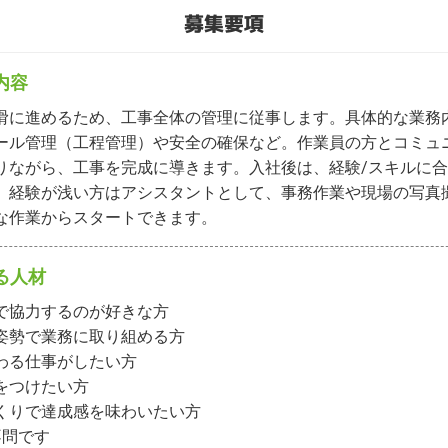
募集要項
内容
滑に進めるため、工事全体の管理に従事します。具体的な業務
ール管理（工程管理）や安全の確保など。作業員の方とコミュ
りながら、工事を完成に導きます。入社後は、経験/スキルに
。経験が浅い方はアシスタントとして、事務作業や現場の写真
な作業からスタートできます。
る人材
で協⼒するのが好きな⽅

姿勢で業務に取り組める方

わる仕事がしたい⽅

をつけたい⽅

くりで達成感を味わいたい⽅

不問です