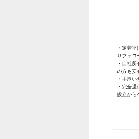
・定着率
りフォロ
・自社所
の方も安
・手厚い
・完全週
設立から