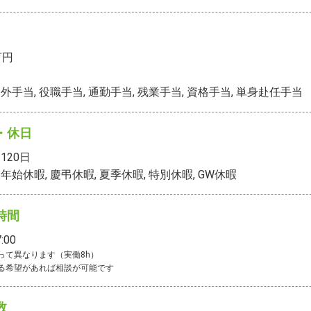
万円
外手当, 役職手当, 通勤手当, 残業手当, 資格手当, 単身赴任手当
・休日
120
日
年始休暇, 慶弔休暇, 夏季休暇, 特別休暇, GW休暇
時間
:00
って異なります（実働8h）

る希望があれば相談が可能です
数