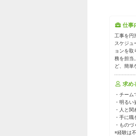
仕事
工事を円
スケジュ
ョンを取
務を担当
ど、簡単
求め
・チーム
・明るい
・⼈と関
・⼿に職
・ものづ
※経験は