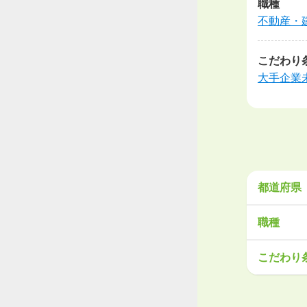
職種
不動産・
こだわり
大手企業
都道府県
北海道・
職種
北海道
青
営業
販売
こだわり
関東
工場・製
茨城県
栃
大手企業
学歴不問
甲信越・