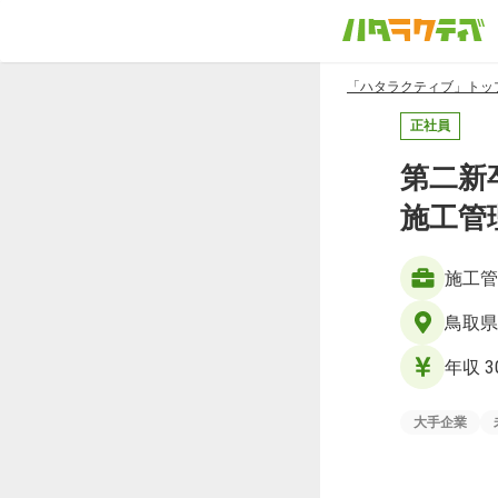
「ハタラクティブ」トッ
正社員
第二新
施工管
施工管
鳥取県
年収 3
大手企業