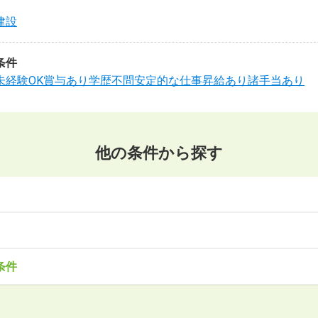
建設
条件
未経験OK
賞与あり
学歴不問
安定的な仕事
昇給あり
諸手当あり
他の条件から探す
東北
森県
岩手県
宮城県
秋田県
山形県
福島県
・サービス
事務・アシスタント
不動産・建設
IT・機械
医療・福
条件
造
企画・管理
教育
クリエイティブ
木県
群馬県
埼玉県
千葉県
東京都
神奈川県
で働きたい
未経験OK
土日祝は休みたい
残業少なめ
ボーナス・賞
安定的なお仕事がしたい
プライベート重視
頑張り次第で昇給で
北陸