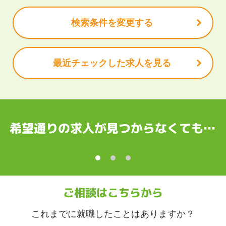
休充実
諸手当あり
山県
石川県
福井県
山梨県
長野県
検索条件を変更する
岡県
愛知県
三重県
最近チェックした求人を見る
都府
大阪府
兵庫県
奈良県
和歌山県
国
根県
岡山県
広島県
山口県
徳島県
香川県
愛媛県
高知県
希望通りの求人が見つからなくても…
縄
賀県
長崎県
熊本県
大分県
宮崎県
鹿児島県
沖縄県
ご相談はこちらから
これまでに就職したことはありますか？