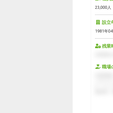
23,000
人
設立
1981年0
残業
会員登録を
職場
会員登録後
ハタラクテ
す。キャリ
接対策や、