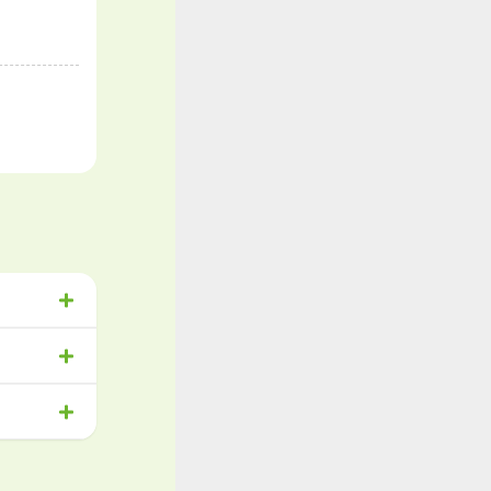
祉
物流
与あり
きる