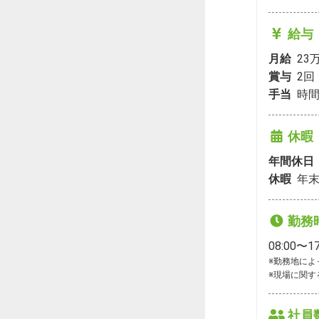
給与
月給
23
賞与
2
回
手当
時間
休暇
年間休日
休暇
年末
勤務
08:00〜17
※勤務地によ
※現場に関す
社員