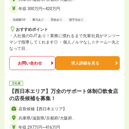
年収 300万円~420万円
未経験OK
賞与あり
昇給あり
諸手当あり
おすすめポイント
・入社後のOJTあり！業務に慣れるまで先輩社員がマンツー
マンで指導してくれます◎ ・個人ノルマなし☆チーム一丸と
なって目…
お問い合わせ
求人詳細を見る
正社員
【西日本エリア】万全のサポート体制◎飲食店
の店長候補を募集！
店長候補【西日本エリア】
兵庫県/滋賀県/京都府/大阪府…
年収 297万円~416万円