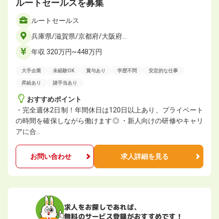
ルートセールスを募集
ルートセールス
兵庫県/滋賀県/京都府/大阪府…
年収 320万円~448万円
大手企業
未経験OK
賞与あり
学歴不問
安定的な仕事
昇給あり
諸手当あり
おすすめポイント
・完全週休2日制！年間休日は120日以上あり、プライベート
の時間を確保しながら働けます◎ ・新人向けの研修やキャリ
アに合…
お問い合わせ
求人詳細を見る
求人をお探しであれば、
無料のサービス登録がおすすめです！