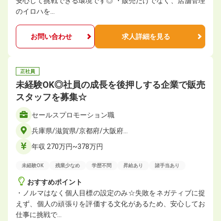
安心して挑戦できる環境です◎ ・販売だけでなく、店舗管理
のイロハを…
お問い合わせ
求人詳細を見る
正社員
未経験OK◎社員の成長を後押しする企業で販売
スタッフを募集☆
セールスプロモーション職
兵庫県/滋賀県/京都府/大阪府…
年収 270万円~378万円
未経験OK
残業少なめ
学歴不問
昇給あり
諸手当あり
おすすめポイント
・ノルマはなく個人目標の設定のみ☆失敗をネガティブに捉
えず、個人の頑張りを評価する文化があるため、安心してお
仕事に挑戦で…