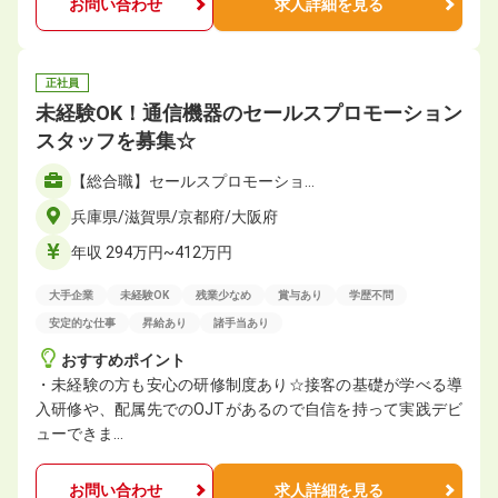
お問い合わせ
求人詳細を見る
正社員
未経験OK！通信機器のセールスプロモーション
スタッフを募集☆
【総合職】セールスプロモーショ…
兵庫県/滋賀県/京都府/大阪府
年収 294万円~412万円
大手企業
未経験OK
残業少なめ
賞与あり
学歴不問
安定的な仕事
昇給あり
諸手当あり
おすすめポイント
・未経験の方も安心の研修制度あり☆接客の基礎が学べる導
入研修や、配属先でのOJTがあるので自信を持って実践デビ
ューできま…
お問い合わせ
求人詳細を見る