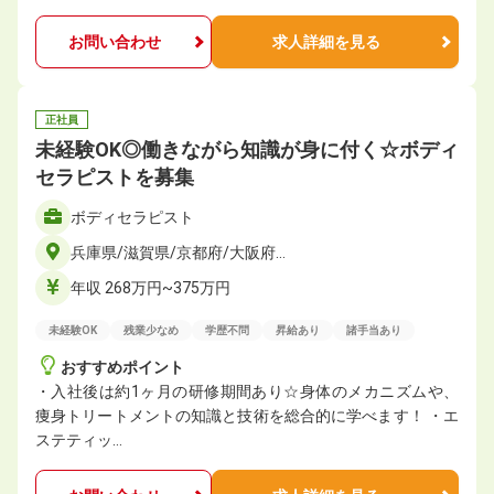
お問い合わせ
求人詳細を見る
正社員
未経験OK◎働きながら知識が身に付く☆ボディ
セラピストを募集
ボディセラピスト
兵庫県/滋賀県/京都府/大阪府…
年収 268万円~375万円
未経験OK
残業少なめ
学歴不問
昇給あり
諸手当あり
おすすめポイント
・入社後は約1ヶ月の研修期間あり☆身体のメカニズムや、
痩身トリートメントの知識と技術を総合的に学べます！ ・エ
ステティッ…