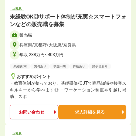
正社員
未経験OK◎サポート体制が充実☆スマートフォ
ンなどの販売職を募集
販売職
兵庫県/京都府/大阪府/奈良県
年収 288万円~403万円
未経験OK
賞与あり
学歴不問
昇給あり
諸手当あり
おすすめポイント
・教育体制が整っており、基礎研修/OJTで商品知識や接客ス
キルを一から学べます◎ ・ワーケーション制度や引越し補
助、スポ…
お問い合わせ
求人詳細を見る
正社員