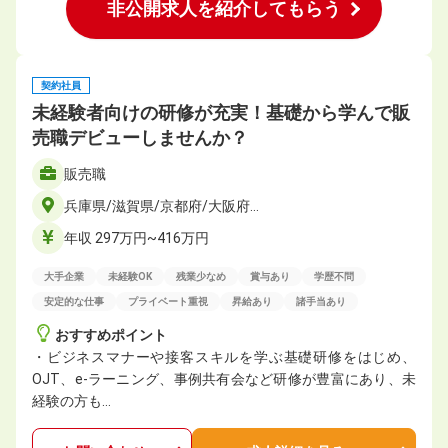
非公開求人を紹介してもらう
契約社員
未経験者向けの研修が充実！基礎から学んで販
売職デビューしませんか？
販売職
兵庫県/滋賀県/京都府/大阪府…
年収 297万円~416万円
大手企業
未経験OK
残業少なめ
賞与あり
学歴不問
安定的な仕事
プライベート重視
昇給あり
諸手当あり
おすすめポイント
・ビジネスマナーや接客スキルを学ぶ基礎研修をはじめ、
OJT、e-ラーニング、事例共有会など研修が豊富にあり、未
経験の方も…