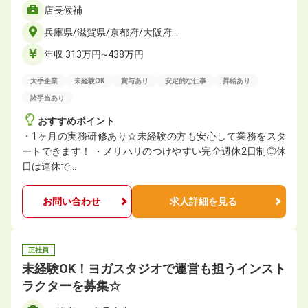
店長候補
兵庫県/滋賀県/京都府/大阪府…
年収 313万円~438万円
大手企業
未経験OK
賞与あり
安定的な仕事
昇給あり
諸手当あり
おすすめポイント
・1ヶ⽉の実務研修あり☆未経験の方も安心して業務をスタ
ートできます！ ・メリハリのつけやすい完全週休2日制◎休
日は連休で…
お問い合わせ
求人詳細を見る
正社員
未経験OK！ヨガスタジオで運営も担うインスト
ラクターを募集☆