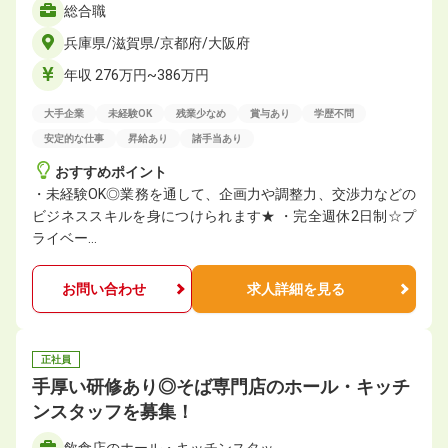
総合職
兵庫県/滋賀県/京都府/大阪府
年収 276万円~386万円
大手企業
未経験OK
残業少なめ
賞与あり
学歴不問
安定的な仕事
昇給あり
諸手当あり
おすすめポイント
・未経験OK◎業務を通して、企画力や調整力、交渉力などの
ビジネススキルを身につけられます★ ・完全週休2日制☆プ
ライベー…
お問い合わせ
求人詳細を見る
正社員
手厚い研修あり◎そば専門店のホール・キッチ
ンスタッフを募集！