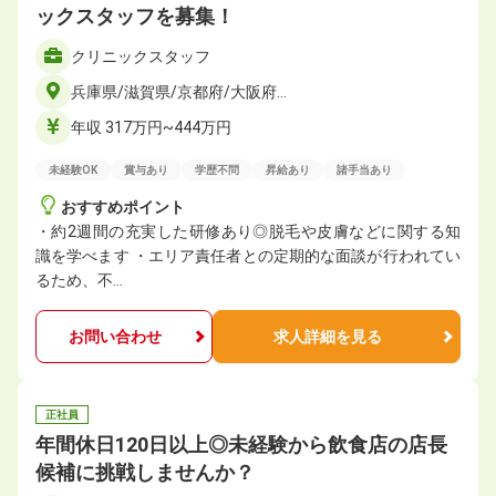
ックスタッフを募集！
クリニックスタッフ
兵庫県/滋賀県/京都府/大阪府…
年収 317万円~444万円
未経験OK
賞与あり
学歴不問
昇給あり
諸手当あり
おすすめポイント
・約2週間の充実した研修あり◎脱毛や皮膚などに関する知
識を学べます ・エリア責任者との定期的な面談が行われてい
るため、不…
お問い合わせ
求人詳細を見る
正社員
年間休⽇120⽇以上◎未経験から飲食店の店長
候補に挑戦しませんか？