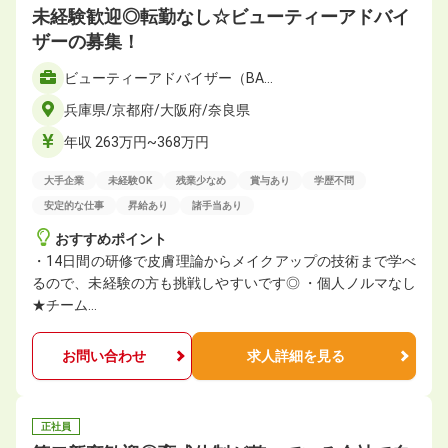
未経験歓迎◎転勤なし☆ビューティーアドバイ
ザーの募集！
ビューティーアドバイザー（BA…
兵庫県/京都府/大阪府/奈良県
年収 263万円~368万円
大手企業
未経験OK
残業少なめ
賞与あり
学歴不問
安定的な仕事
昇給あり
諸手当あり
おすすめポイント
・14日間の研修で皮膚理論からメイクアップの技術まで学べ
るので、未経験の方も挑戦しやすいです◎ ・個人ノルマなし
★チーム…
お問い合わせ
求人詳細を見る
正社員