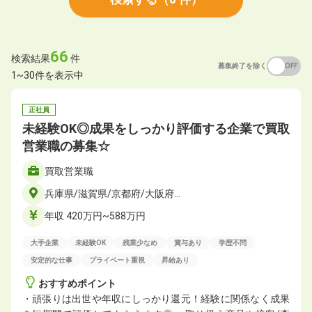
66
検索結果
件
募集終了を除く
ON
OFF
1~30件を表示中
正社員
未経験OK◎成果をしっかり評価する企業で買取
営業職の募集☆
買取営業職
兵庫県/滋賀県/京都府/大阪府…
年収 420万円~588万円
大手企業
未経験OK
残業少なめ
賞与あり
学歴不問
安定的な仕事
プライベート重視
昇給あり
おすすめポイント
・頑張りは出世や年収にしっかり還元！経験に関係なく成果