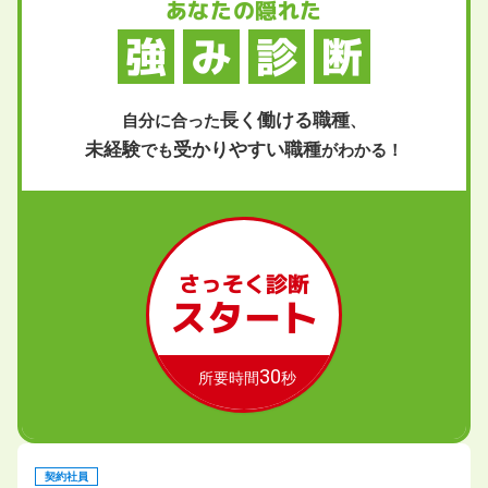
あなたの隠れた
強
み
診
断
長く働ける職種
自分に合った
、
未経験
受かりやすい職種
でも
がわかる！
さっそく診断
スタート
30
所要時間
秒
契約社員