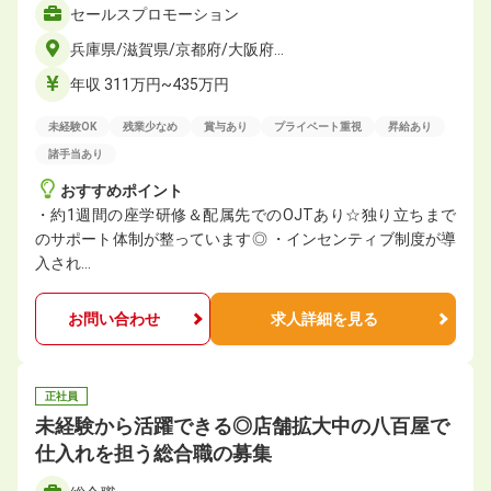
セールスプロモーション
兵庫県/滋賀県/京都府/大阪府…
年収 311万円~435万円
未経験OK
残業少なめ
賞与あり
プライベート重視
昇給あり
諸手当あり
おすすめポイント
・約1週間の座学研修＆配属先でのOJTあり☆独り立ちまで
のサポート体制が整っています◎ ・インセンティブ制度が導
入され…
お問い合わせ
求人詳細を見る
正社員
未経験から活躍できる◎店舗拡大中の八百屋で
仕入れを担う総合職の募集