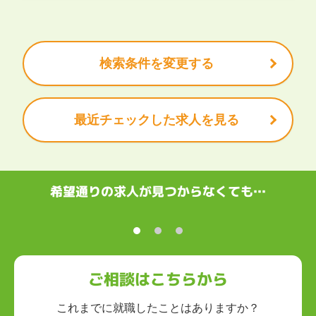
クリエイティブ
大手企業で働きたい
未経験OK
土日祝は休みたい
残業少なめ
ボーナス・賞与あり
学歴不問
甲信越・北陸
安定的なお仕事がしたい
プライベート重視
新潟県
富山県
石川県
福井県
山梨県
長野県
頑張り次第で昇給できる
産休・育休充実
諸手当あり
検索条件を変更する
東海
岐阜県
静岡県
愛知県
三重県
最近チェックした求人を見る
関西
滋賀県
京都府
大阪府
兵庫県
奈良県
和歌山県
中国・四国
鳥取県
島根県
岡山県
広島県
山口県
徳島県
香川県
愛媛県
希望通りの求人が見つからなくても…
高知県
九州・沖縄
福岡県
佐賀県
長崎県
熊本県
大分県
宮崎県
鹿児島県
沖縄県
ご相談はこちらから
これまでに就職したことはありますか？