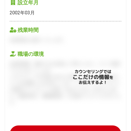
設立年月
2002年03月
残業時間
会員登録をお願いいたします。
職場の環境
会員登録後、面談できる日程をご予約ください。すべて無料
でフルサポートします。
カウンセリングでは
ここだけの情報
ハタラクティブが企業とあなたの間に立って、あなたに向い
を
お伝えするよ！
ている仕事探しをお手伝いします。キャリアアドバイザーと
の個別カウンセリングを通してあなたにあった求人をご紹
介。面接対策や、履歴書添削、入社後のフォローまで行いま
す。