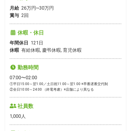
月給
26万円~30万円
賞与
2
回
休暇・休日
年間休日
121
日
休暇
有給休暇, 慶弔休暇, 育児休暇
勤務時間
07:00〜02:00
①平日15:00～翌1:00／土日祝11:00～翌1:00 ※早番遅番交代制

②全日10:00～24:00 （終電考慮）※店舗により異なる
社員数
1,000
人