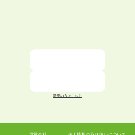
大学中退で目指せる就職先
ハローワークを初めて利用するときの流れは？
大学中退者向けの就職支援サービス
ニートが就職しやすい仕事6選！
仕事が続かない人の特徴と対処法を解説！
面接 記事一覧
新卒の方はこちら
履歴書 記事一覧
職務経歴書 記事一覧
運営会社
個人情報の取り扱いについて