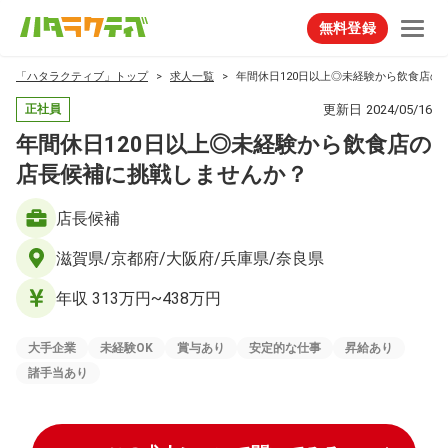
無料登録
「ハタラクティブ」トップ
求人一覧
年間休⽇120⽇以上◎未経験から飲食店の
更新日
2024/05/16
正社員
年間休⽇120⽇以上◎未経験から飲食店の
店長候補に挑戦しませんか？
店長候補
滋賀県/京都府/大阪府/兵庫県/奈良県
年収 313万円~438万円
大手企業
未経験OK
賞与あり
安定的な仕事
昇給あり
諸手当あり