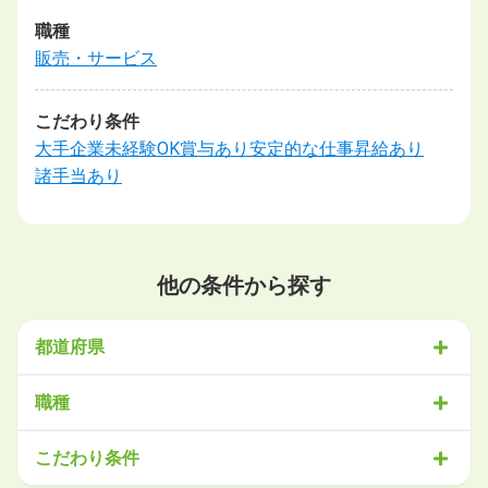
職種
販売・サービス
こだわり条件
大手企業
未経験OK
賞与あり
安定的な仕事
昇給あり
諸手当あり
他の条件から探す
都道府県
北海道・東北
職種
北海道
青森県
岩手県
宮城県
秋田県
山形県
福島県
営業
販売・サービス
事務・アシスタント
不動産・建設
こだわり条件
関東
IT・機械
医療・福祉
物流
工場・製造
企画・管理
教育
茨城県
栃木県
群馬県
埼玉県
千葉県
東京都
神奈川県