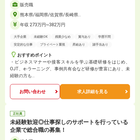
販売職
熊本県/福岡県/佐賀県/長崎県…
年収 273万円~382万円
大手企業
未経験OK
残業少なめ
賞与あり
学歴不問
安定的な仕事
プライベート重視
昇給あり
諸手当あり
おすすめポイント
・ビジネスマナーや接客スキルを学ぶ基礎研修をはじめ、
OJT、e-ラーニング、事例共有会など研修が豊富にあり、未
経験の方も…
お問い合わせ
求人詳細を見る
正社員
未経験歓迎◎仕事探しのサポートを行っている
企業で総合職の募集！