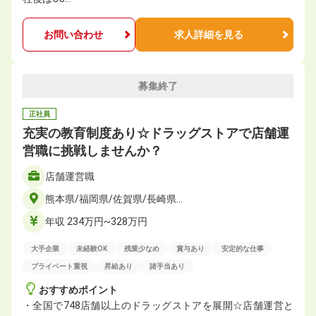
お問い合わせ
求人詳細を見る
募集終了
正社員
充実の教育制度あり☆ドラッグストアで店舗運
営職に挑戦しませんか？
店舗運営職
熊本県/福岡県/佐賀県/長崎県…
年収 234万円~328万円
大手企業
未経験OK
残業少なめ
賞与あり
安定的な仕事
プライベート重視
昇給あり
諸手当あり
おすすめポイント
・全国で748店舗以上のドラッグストアを展開☆店舗運営と