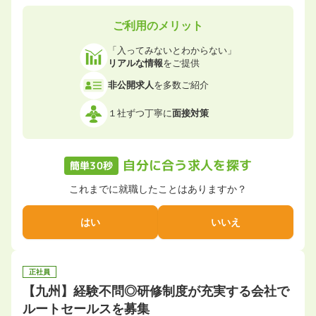
ご利用のメリット
「入ってみないとわからない」
リアルな情報
をご提供
非公開求人
を多数ご紹介
１社ずつ丁寧に
面接対策
自分に合う求人を探す
簡単30秒
これまでに就職したことはありますか？
はい
いいえ
正社員
【九州】経験不問◎研修制度が充実する会社で
ルートセールスを募集