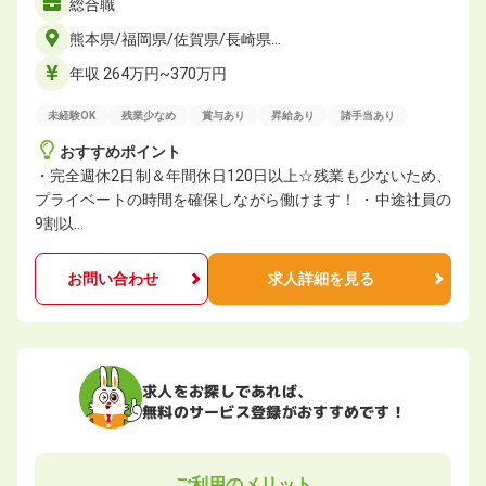
総合職
熊本県/福岡県/佐賀県/長崎県…
年収 264万円~370万円
未経験OK
残業少なめ
賞与あり
昇給あり
諸手当あり
おすすめポイント
・完全週休2日制＆年間休日120日以上☆残業も少ないため、
プライベートの時間を確保しながら働けます！ ・中途社員の
9割以…
お問い合わせ
求人詳細を見る
求人をお探しであれば、
無料のサービス登録がおすすめです！
ご利用のメリット