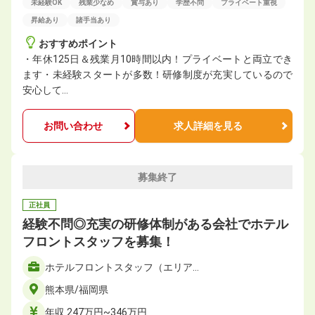
未経験OK
残業少なめ
賞与あり
学歴不問
プライベート重視
昇給あり
諸手当あり
おすすめポイント
・年休125日＆残業月10時間以内！プライベートと両立でき
ます・未経験スタートが多数！研修制度が充実しているので
安心して…
お問い合わせ
求人詳細を見る
募集終了
正社員
経験不問◎充実の研修体制がある会社でホテル
フロントスタッフを募集！
ホテルフロントスタッフ（エリア…
熊本県/福岡県
年収 247万円~346万円