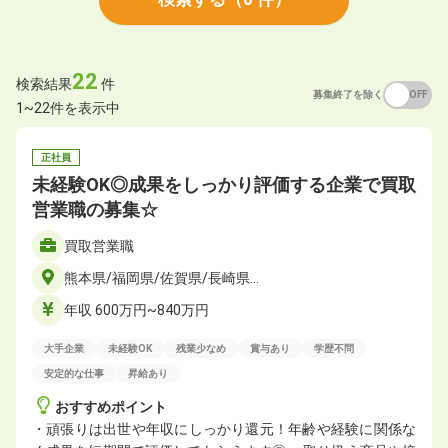
22
検索結果
件
募集終了を除く
ON
OFF
1~22件を表示中
正社員
未経験OK◎成果をしっかり評価する企業で買取
営業職の募集☆
買取営業職
熊本県/福岡県/佐賀県/長崎県…
年収 600万円~840万円
大手企業
未経験OK
残業少なめ
賞与あり
学歴不問
安定的な仕事
昇給あり
おすすめポイント
・頑張りは出世や年収にしっかり還元！年齢や経験に関係な