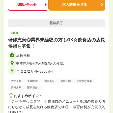
お問い合わせ
求人詳細を見る
募集終了
正社員
研修充実◎業界未経験の方もOK☆飲食店の店長
候補を募集！
店長候補
熊本県/福岡県/佐賀県/大分県…
年収 272万円~380万円
大手企業
未経験OK
賞与あり
学歴不問
安定的な仕事
昇給あり
諸手当あり
おすすめポイント
・九州を中心に展開！企業独自のメニューと地域の味を大切
にしながら成長を続ける飲食店です◎ ・教育体制が充実◎入
社後はOJ…