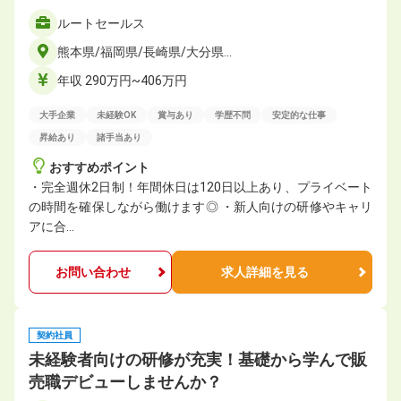
ルートセールス
熊本県/福岡県/長崎県/大分県…
年収 290万円~406万円
大手企業
未経験OK
賞与あり
学歴不問
安定的な仕事
昇給あり
諸手当あり
おすすめポイント
・完全週休2日制！年間休日は120日以上あり、プライベート
の時間を確保しながら働けます◎ ・新人向けの研修やキャリ
アに合…
お問い合わせ
求人詳細を見る
契約社員
未経験者向けの研修が充実！基礎から学んで販
売職デビューしませんか？