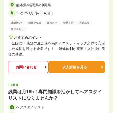
熊本県/福岡県/沖縄県
年収 253万円~354万円
未経験OK
残業少なめ
賞与あり
学歴不問
昇給あり
諸手当あり
おすすめポイント
・全国に60店舗の直営店を展開☆エステティック業界で安定
した成長を続ける企業です！ ・研修体制が充実！入社後に美
容の基礎…
お問い合わせ
求人詳細を見る
正社員
残業は月15h！専門知識を活かしてヘアスタイ
リストになりませんか？
ヘアスタイリスト