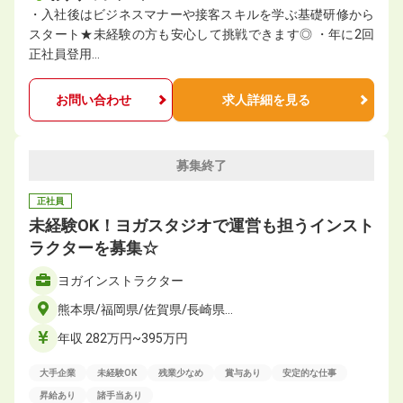
・入社後はビジネスマナーや接客スキルを学ぶ基礎研修から
スタート★未経験の方も安心して挑戦できます◎ ・年に2回
正社員登⽤…
お問い合わせ
求人詳細を見る
募集終了
正社員
未経験OK！ヨガスタジオで運営も担うインスト
ラクターを募集☆
ヨガインストラクター
熊本県/福岡県/佐賀県/長崎県…
年収 282万円~395万円
大手企業
未経験OK
残業少なめ
賞与あり
安定的な仕事
昇給あり
諸手当あり