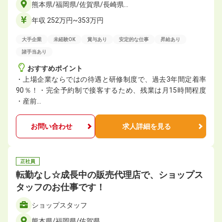
熊本県/福岡県/佐賀県/長崎県…
年収 252万円~353万円
大手企業
未経験OK
賞与あり
安定的な仕事
昇給あり
諸手当あり
おすすめポイント
・上場企業ならではの待遇と研修制度で、過去3年間定着率
90％！・完全予約制で接客するため、残業は月15時間程度
・産前…
お問い合わせ
求人詳細を見る
正社員
転勤なし☆成長中の販売代理店で、ショップス
タッフのお仕事です！
ショップスタッフ
熊本県/福岡県/佐賀県