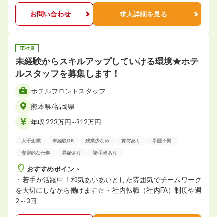
お問い合わせ
求人詳細を見る
正社員
未経験からスキルアップしていける環境★ホテ
ルスタッフを募集します！
ホテルフロントスタッフ
熊本県/福岡県
年収 223万円~312万円
大手企業
未経験OK
残業少なめ
賞与あり
学歴不問
安定的な仕事
昇給あり
諸手当あり
おすすめポイント
・若手が活躍中！和気あいあいとした雰囲気でチームワーク
を大切にしながら働けます☆ ・社内転職（社内FA）制度や週
2～3回…