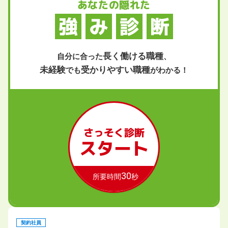
あなたの隠れた
強
み
診
断
長く働ける職種
自分に合った
、
未経験
受かりやすい職種
でも
がわかる！
さっそく診断
スタート
30
所要時間
秒
契約社員