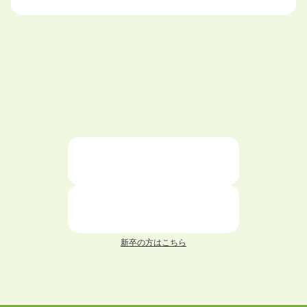
大学中退で目指せる就職先
ハローワークを初めて利用するときの流れは？
大学中退者向けの就職支援サービス
ニートが就職しやすい仕事6選！
仕事が続かない人の特徴と対処法を解説！
面接 記事一覧
新卒の方はこちら
履歴書 記事一覧