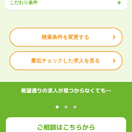
こだわり条件
関東
IT・機械
医療・福祉
物流
工場・製造
企画・管理
教育
茨城県
栃木県
群馬県
埼玉県
千葉県
東京都
神奈川県
クリエイティブ
大手企業で働きたい
未経験OK
土日祝は休みたい
残業少なめ
ボーナス・賞与あり
学歴不問
甲信越・北陸
安定的なお仕事がしたい
プライベート重視
新潟県
富山県
石川県
福井県
山梨県
長野県
頑張り次第で昇給できる
産休・育休充実
諸手当あり
検索条件を変更する
東海
岐阜県
静岡県
愛知県
三重県
最近チェックした求人を見る
関西
滋賀県
京都府
大阪府
兵庫県
奈良県
和歌山県
中国・四国
鳥取県
島根県
岡山県
広島県
山口県
徳島県
香川県
愛媛県
希望通りの求人が見つからなくても…
高知県
九州・沖縄
福岡県
佐賀県
長崎県
熊本県
大分県
宮崎県
鹿児島県
沖縄県
ご相談はこちらから