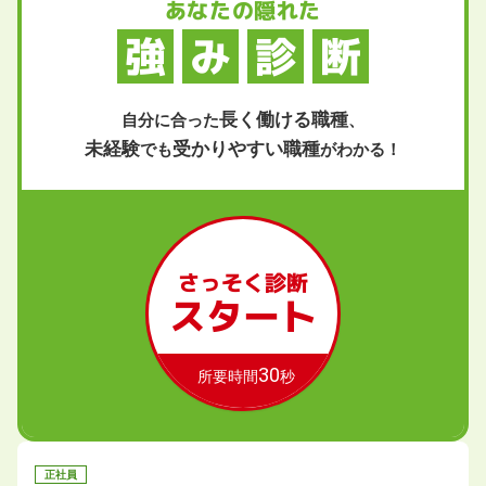
あなたの隠れた
強
み
診
断
長く働ける職種
自分に合った
、
未経験
受かりやすい職種
でも
がわかる！
さっそく診断
スタート
30
所要時間
秒
正社員