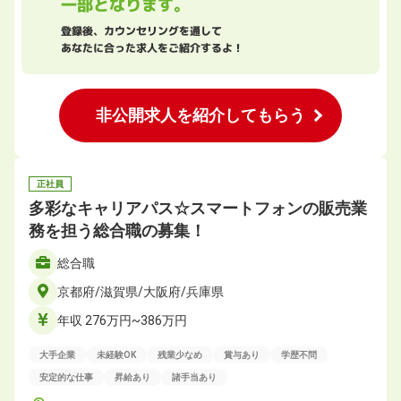
一部となります。
登録後、カウンセリングを通して
あなたに合った求人をご紹介するよ！
非公開求人を紹介してもらう
正社員
多彩なキャリアパス☆スマートフォンの販売業
務を担う総合職の募集！
総合職
京都府/滋賀県/大阪府/兵庫県
年収 276万円~386万円
大手企業
未経験OK
残業少なめ
賞与あり
学歴不問
安定的な仕事
昇給あり
諸手当あり