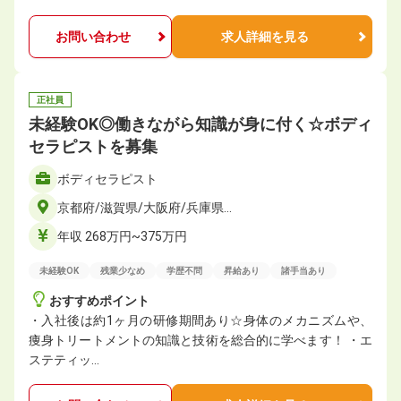
お問い合わせ
求人詳細を見る
正社員
未経験OK◎働きながら知識が身に付く☆ボディ
セラピストを募集
ボディセラピスト
京都府/滋賀県/大阪府/兵庫県…
年収 268万円~375万円
未経験OK
残業少なめ
学歴不問
昇給あり
諸手当あり
おすすめポイント
・入社後は約1ヶ月の研修期間あり☆身体のメカニズムや、
痩身トリートメントの知識と技術を総合的に学べます！ ・エ
ステティッ…