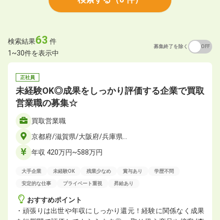
63
検索結果
件
募集終了を除く
ON
OFF
1~30件を表示中
正社員
未経験OK◎成果をしっかり評価する企業で買取
営業職の募集☆
買取営業職
京都府/滋賀県/大阪府/兵庫県…
年収 420万円~588万円
大手企業
未経験OK
残業少なめ
賞与あり
学歴不問
安定的な仕事
プライベート重視
昇給あり
おすすめポイント
・頑張りは出世や年収にしっかり還元！経験に関係なく成果