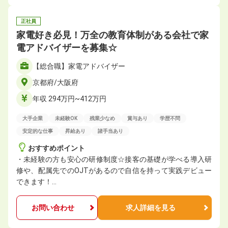
正社員
家電好き必見！万全の教育体制がある会社で家
電アドバイザーを募集☆
【総合職】家電アドバイザー
京都府/大阪府
年収 294万円~412万円
大手企業
未経験OK
残業少なめ
賞与あり
学歴不問
安定的な仕事
昇給あり
諸手当あり
おすすめポイント
・未経験の方も安心の研修制度☆接客の基礎が学べる導入研
修や、配属先でのOJTがあるので自信を持って実践デビュー
できます！…
お問い合わせ
求人詳細を見る