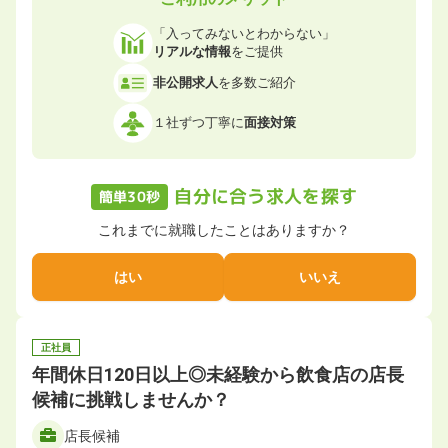
「入ってみないとわからない」
リアルな情報
をご提供
非公開求人
を多数ご紹介
１社ずつ丁寧に
面接対策
自分に合う求人を探す
簡単30秒
これまでに就職したことはありますか？
はい
いいえ
正社員
年間休⽇120⽇以上◎未経験から飲食店の店長
候補に挑戦しませんか？
店長候補