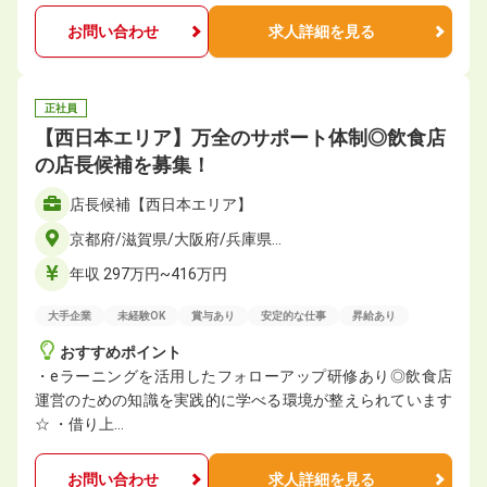
お問い合わせ
求人詳細を見る
正社員
【西日本エリア】万全のサポート体制◎飲食店
の店長候補を募集！
店長候補【西日本エリア】
京都府/滋賀県/大阪府/兵庫県…
年収 297万円~416万円
大手企業
未経験OK
賞与あり
安定的な仕事
昇給あり
おすすめポイント
・eラーニングを活用したフォローアップ研修あり◎飲食店
運営のための知識を実践的に学べる環境が整えられています
☆ ・借り上…
お問い合わせ
求人詳細を見る