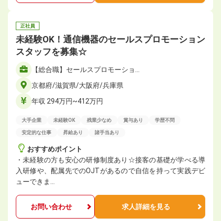
正社員
未経験OK！通信機器のセールスプロモーション
スタッフを募集☆
【総合職】セールスプロモーショ…
京都府/滋賀県/大阪府/兵庫県
年収 294万円~412万円
大手企業
未経験OK
残業少なめ
賞与あり
学歴不問
安定的な仕事
昇給あり
諸手当あり
おすすめポイント
・未経験の方も安心の研修制度あり☆接客の基礎が学べる導
入研修や、配属先でのOJTがあるので自信を持って実践デビ
ューできま…
お問い合わせ
求人詳細を見る