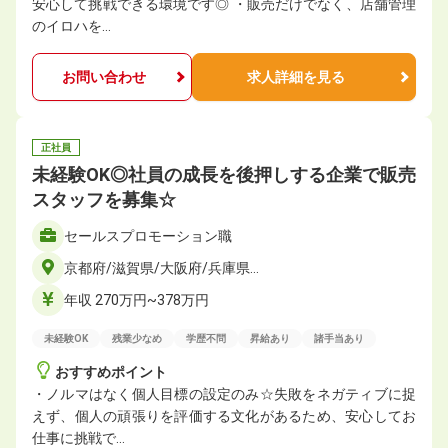
安心して挑戦できる環境です◎ ・販売だけでなく、店舗管理
のイロハを…
お問い合わせ
求人詳細を見る
正社員
未経験OK◎社員の成長を後押しする企業で販売
スタッフを募集☆
セールスプロモーション職
京都府/滋賀県/大阪府/兵庫県…
年収 270万円~378万円
未経験OK
残業少なめ
学歴不問
昇給あり
諸手当あり
おすすめポイント
・ノルマはなく個人目標の設定のみ☆失敗をネガティブに捉
えず、個人の頑張りを評価する文化があるため、安心してお
仕事に挑戦で…