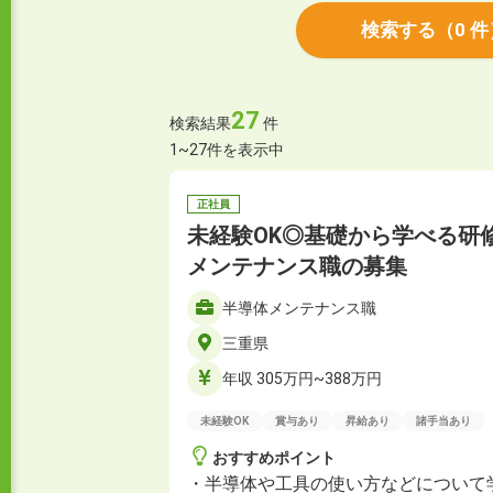
検索する
（
0
件
27
検索結果
件
1~27件を表示中
正社員
未経験OK◎基礎から学べる研
メンテナンス職の募集
半導体メンテナンス職
三重県
年収 305万円~388万円
未経験OK
賞与あり
昇給あり
諸手当あり
おすすめポイント
・半導体や工具の使い方などについて