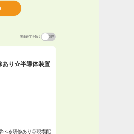
）
募集終了を除く
ON
OFF
修あり☆半導体装置
学べる研修あり◎現場配