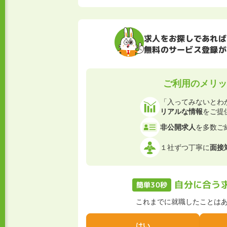
求人をお探しであれば
無料のサービス登録が
ご利用のメリッ
「入ってみないとわ
リアルな情報
をご提
非公開求人
を多数ご
１社ずつ丁寧に
面接
自分に合う
簡単30秒
これまでに就職したことは
はい