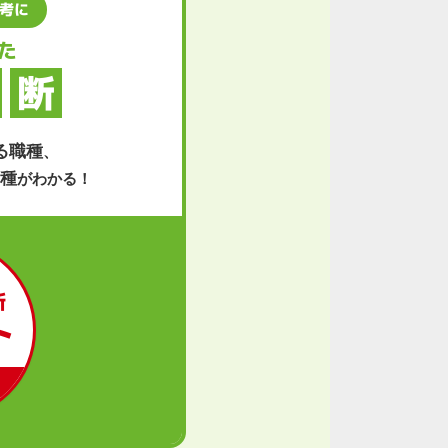
考に
た
断
る職種
、
種
がわかる！
断
ト