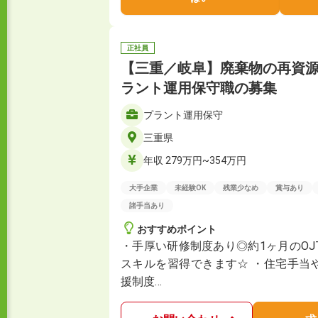
正社員
【三重／岐阜】廃棄物の再資
ラント運⽤保守職の募集
プラント運⽤保守
三重県
年収 279万円~354万円
大手企業
未経験OK
残業少なめ
賞与あり
諸手当あり
おすすめポイント
・手厚い研修制度あり◎約1ヶ月のO
スキルを習得できます☆ ・住宅手当
援制度…