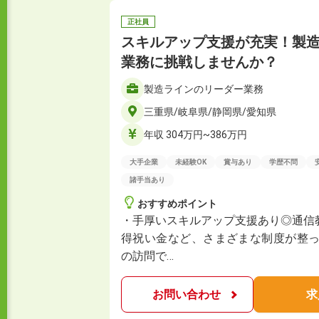
正社員
スキルアップ支援が充実！製
業務に挑戦しませんか？
製造ラインのリーダー業務
三重県/岐阜県/静岡県/愛知県
年収 304万円~386万円
大手企業
未経験OK
賞与あり
学歴不問
諸手当あり
おすすめポイント
・手厚いスキルアップ支援あり◎通信
得祝い金など、さまざまな制度が整っ
の訪問で…
お問い合わせ
求