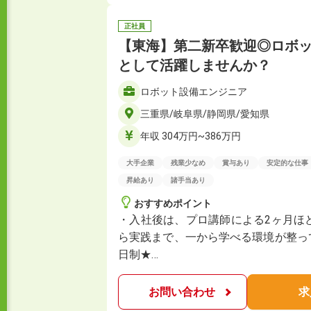
正社員
【東海】第二新卒歓迎◎ロボ
として活躍しませんか？
ロボット設備エンジニア
三重県/岐阜県/静岡県/愛知県
年収 304万円~386万円
大手企業
残業少なめ
賞与あり
安定的な仕事
昇給あり
諸手当あり
おすすめポイント
・入社後は、プロ講師による2ヶ月ほ
ら実践まで、一から学べる環境が整っ
日制★…
お問い合わせ
求