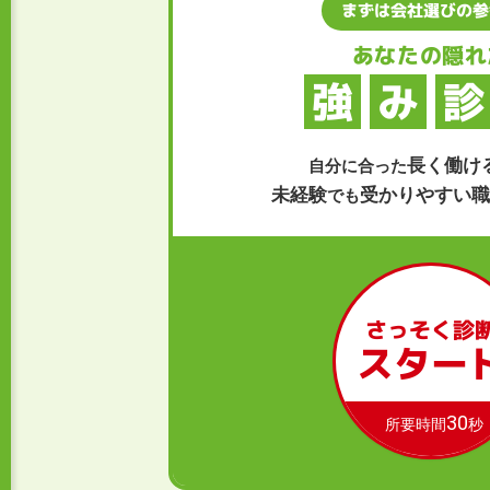
まずは会社選びの参
あなたの隠れ
強
み
診
長く働け
自分に合った
未経験
受かりやすい職
でも
さっそく診
スター
30
所要時間
秒