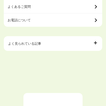
よくあるご質問
お電話について
よく見られている記事
大学中退で目指せる就職先
ハローワークを初めて利用するときの流れは？
大学中退者向けの就職支援サービス
ニートが就職しやすい仕事6選！