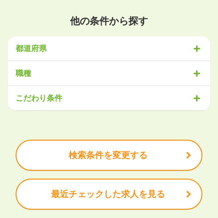
他の条件から探す
都道府県
北海道・東北
職種
北海道
青森県
岩手県
宮城県
秋田県
山形県
福島県
営業
販売・サービス
事務・アシスタント
不動産・建設
こだわり条件
関東
IT・機械
医療・福祉
物流
工場・製造
企画・管理
教育
茨城県
栃木県
群馬県
埼玉県
千葉県
東京都
神奈川県
クリエイティブ
大手企業で働きたい
未経験OK
土日祝は休みたい
残業少なめ
ボーナス・賞与あり
学歴不問
甲信越・北陸
安定的なお仕事がしたい
プライベート重視
新潟県
富山県
石川県
福井県
山梨県
長野県
頑張り次第で昇給できる
産休・育休充実
諸手当あり
検索条件を変更する
東海
岐阜県
静岡県
愛知県
三重県
最近チェックした求人を見る
関西
滋賀県
京都府
大阪府
兵庫県
奈良県
和歌山県