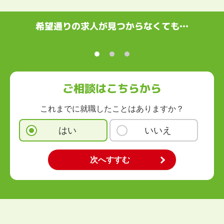
中国・四国
鳥取県
島根県
岡山県
広島県
山口県
徳島県
香川県
愛媛県
希望通りの求人が見つからなくても…
高知県
九州・沖縄
福岡県
佐賀県
長崎県
熊本県
大分県
宮崎県
鹿児島県
沖縄県
ご相談はこちらから
これまでに就職したことはありますか？
はい
いいえ