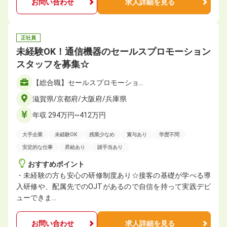
お問い合わせ
求人詳細を見る
正社員
未経験OK！通信機器のセールスプロモーション
スタッフを募集☆
【総合職】セールスプロモーショ…
滋賀県/京都府/大阪府/兵庫県
年収 294万円~412万円
大手企業
未経験OK
残業少なめ
賞与あり
学歴不問
安定的な仕事
昇給あり
諸手当あり
おすすめポイント
・未経験の方も安心の研修制度あり☆接客の基礎が学べる導
入研修や、配属先でのOJTがあるので自信を持って実践デビ
ューできま…
お問い合わせ
求人詳細を見る