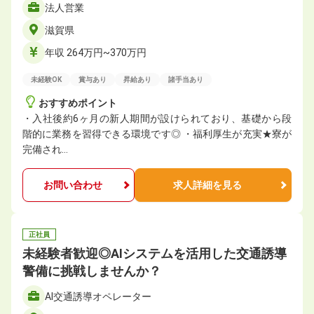
法人営業
滋賀県
年収 264万円~370万円
未経験OK
賞与あり
昇給あり
諸手当あり
おすすめポイント
・入社後約6ヶ月の新人期間が設けられており、基礎から段
階的に業務を習得できる環境です◎ ・福利厚生が充実★寮が
完備され…
お問い合わせ
求人詳細を見る
正社員
未経験者歓迎◎AIシステムを活用した交通誘導
警備に挑戦しませんか？
AI交通誘導オペレーター