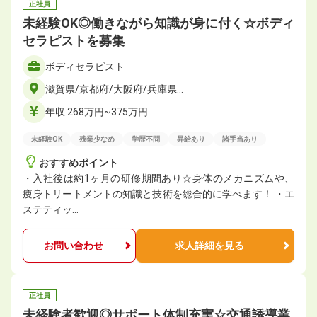
正社員
未経験OK◎働きながら知識が身に付く☆ボディ
セラピストを募集
ボディセラピスト
滋賀県/京都府/大阪府/兵庫県…
年収 268万円~375万円
未経験OK
残業少なめ
学歴不問
昇給あり
諸手当あり
おすすめポイント
・入社後は約1ヶ月の研修期間あり☆身体のメカニズムや、
痩身トリートメントの知識と技術を総合的に学べます！ ・エ
ステティッ…
お問い合わせ
求人詳細を見る
正社員
未経験者歓迎◎サポート体制充実☆交通誘導業