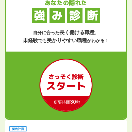
あなたの隠れた
強
み
診
断
長く働ける職種
自分に合った
、
未経験
受かりやすい職種
でも
がわかる！
さっそく診断
スタート
30
所要時間
秒
契約社員