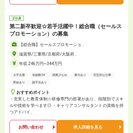
正社員
第二新卒歓迎☆若手活躍中！総合職（セールス
プロモーション）の募集
【総合職】セールスプロモーショ…
滋賀県/三重県/京都府/大阪府…
年収 246万円~344万円
大手企業
未経験OK
残業少なめ
賞与あり
安定的な仕事
昇給あり
諸手当あり
おすすめポイント
・充実した教育体制☆研修専門の部署があり、段階別でスキ
ルや技術を学べます◎ ・キャリアコンサルタントの資格を持
つアドバイ…
お問い合わせ
求人詳細を見る