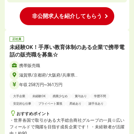
非公開求人を紹介してもらう
正社員
未経験OK！手厚い教育体制のある企業で携帯電
話の販売職を募集☆
携帯販売職
滋賀県/京都府/大阪府/兵庫県…
年収 258万円~361万円
大手企業
未経験OK
残業少なめ
賞与あり
学歴不問
安定的な仕事
プライベート重視
昇給あり
諸手当あり
おすすめポイント
・世界各国で取引がある大手総合商社グループの一員☆広い
フィールドで飛躍を目指す成長企業です！ ・未経験者が活躍
中！約90…