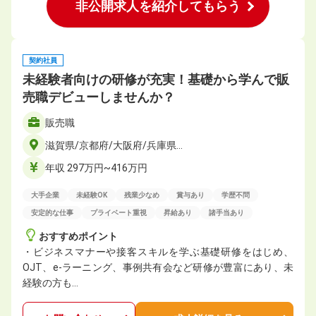
非公開求人を紹介してもらう
契約社員
未経験者向けの研修が充実！基礎から学んで販
売職デビューしませんか？
販売職
滋賀県/京都府/大阪府/兵庫県…
年収 297万円~416万円
大手企業
未経験OK
残業少なめ
賞与あり
学歴不問
安定的な仕事
プライベート重視
昇給あり
諸手当あり
おすすめポイント
・ビジネスマナーや接客スキルを学ぶ基礎研修をはじめ、
OJT、e-ラーニング、事例共有会など研修が豊富にあり、未
経験の方も…