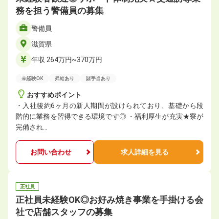
務を担う警備員の募集
警備員
滋賀県
年収 264万円~370万円
未経験OK
昇給あり
諸手当あり
おすすめポイント
・入社後約6ヶ月の新人期間が設けられており、基礎から段
階的に業務を習得できる環境です◎ ・福利厚生が充実★寮が
完備され…
お問い合わせ
求人詳細を見る
正社員
正社員未経験OK◎お好み焼き事業を手掛ける会
社で店舗スタッフの募集