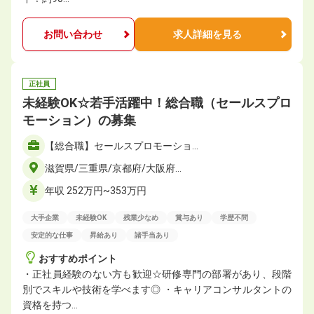
お問い合わせ
求人詳細を見る
正社員
未経験OK☆若手活躍中！総合職（セールスプロ
モーション）の募集
【総合職】セールスプロモーショ…
滋賀県/三重県/京都府/大阪府…
年収 252万円~353万円
大手企業
未経験OK
残業少なめ
賞与あり
学歴不問
安定的な仕事
昇給あり
諸手当あり
おすすめポイント
・正社員経験のない方も歓迎☆研修専門の部署があり、段階
別でスキルや技術を学べます◎ ・キャリアコンサルタントの
資格を持つ…