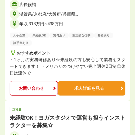
店長候補
滋賀県/京都府/大阪府/兵庫県…
年収 313万円~438万円
大手企業
未経験OK
賞与あり
安定的な仕事
昇給あり
諸手当あり
おすすめポイント
・1ヶ⽉の実務研修あり☆未経験の方も安心して業務をスタ
ートできます！ ・メリハリのつけやすい完全週休2日制◎休
日は連休で…
お問い合わせ
求人詳細を見る
正社員
未経験OK！ヨガスタジオで運営も担うインスト
ラクターを募集☆