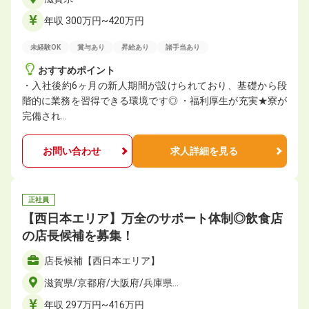
年収 300万円~420万円
未経験OK
賞与あり
昇給あり
諸手当あり
おすすめポイント
・入社後約6ヶ月の新人期間が設けられており、基礎から段
階的に業務を習得できる環境です◎ ・福利厚生が充実★寮が
完備され…
お問い合わせ
求人詳細を見る
正社員
【西日本エリア】万全のサポート体制◎飲食店
の店長候補を募集！
店長候補【西日本エリア】
滋賀県/京都府/大阪府/兵庫県…
年収 297万円~416万円