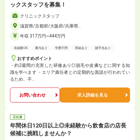
ックスタッフを募集！
クリニックスタッフ
滋賀県/京都府/大阪府/兵庫県…
年収 317万円~444万円
未経験OK
賞与あり
学歴不問
昇給あり
諸手当あり
おすすめポイント
・約2週間の充実した研修あり◎脱毛や皮膚などに関する知
識を学べます ・エリア責任者との定期的な面談が行われてい
るため、不…
お問い合わせ
求人詳細を見る
正社員
年間休⽇120⽇以上◎未経験から飲食店の店長
候補に挑戦しませんか？