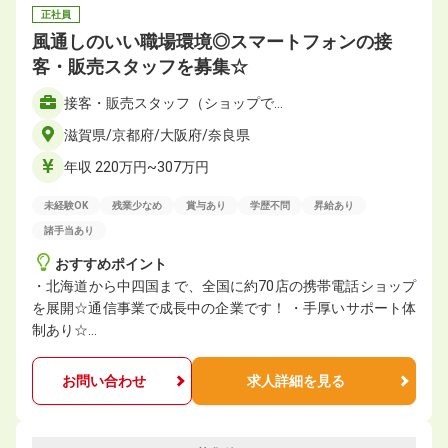
正社員
風通しのいい職場環境◎スマートフォンの接
客・販売スタッフを募集☆
接客・販売スタッフ（ショップで…
滋賀県/京都府/大阪府/奈良県
年収 220万円~307万円
未経験OK
残業少なめ
賞与あり
学歴不問
昇給あり
諸手当あり
おすすめポイント
・北海道から中四国まで、全国に約70店の携帯電話ショップ
を展開☆通信事業で成長中の企業です！ ・手厚いサポート体
制あり☆…
お問い合わせ
求人詳細を見る