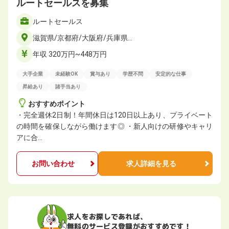
ルートセールスを募集
ルートセールス
滋賀県/京都府/大阪府/兵庫県…
年収 320万円~448万円
大手企業
未経験OK
賞与あり
学歴不問
安定的な仕事
昇給あり
諸手当あり
おすすめポイント
・完全週休2日制！年間休日は120日以上あり、プライベート
の時間を確保しながら働けます◎ ・新人向けの研修やキャリ
アに合…
お問い合わせ
求人詳細を見る
求人をお探しであれば、
無料のサービス登録がおすすめです！