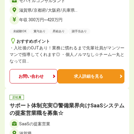
モバイルコンサルタント
滋賀県/京都府/大阪府/兵庫県…
年収 300万円~420万円
未経験OK
賞与あり
昇給あり
諸手当あり
おすすめポイント
・入社後のOJTあり！業務に慣れるまで先輩社員がマンツー
マンで指導してくれます◎ ・個人ノルマなし☆チーム一丸と
なって目…
お問い合わせ
求人詳細を見る
正社員
サポート体制充実◎警備業界向けSaaSシステム
の提案営業職を募集☆
SaaSの提案営業
滋賀県