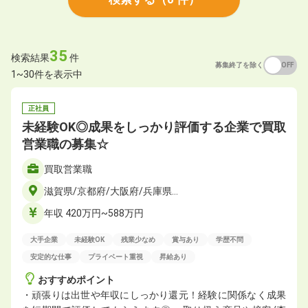
35
検索結果
件
募集終了を除く
ON
OFF
1~30件を表示中
正社員
未経験OK◎成果をしっかり評価する企業で買取
営業職の募集☆
買取営業職
滋賀県/京都府/大阪府/兵庫県…
年収 420万円~588万円
大手企業
未経験OK
残業少なめ
賞与あり
学歴不問
安定的な仕事
プライベート重視
昇給あり
おすすめポイント
・頑張りは出世や年収にしっかり還元！経験に関係なく成果