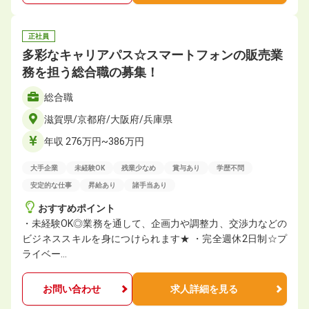
正社員
多彩なキャリアパス☆スマートフォンの販売業
務を担う総合職の募集！
総合職
滋賀県/京都府/大阪府/兵庫県
年収 276万円~386万円
大手企業
未経験OK
残業少なめ
賞与あり
学歴不問
安定的な仕事
昇給あり
諸手当あり
おすすめポイント
・未経験OK◎業務を通して、企画力や調整力、交渉力などの
ビジネススキルを身につけられます★ ・完全週休2日制☆プ
ライベー…
お問い合わせ
求人詳細を見る