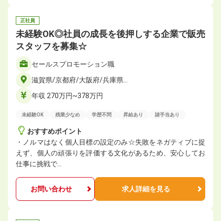
正社員
未経験OK◎社員の成長を後押しする企業で販売
スタッフを募集☆
セールスプロモーション職
滋賀県/京都府/大阪府/兵庫県…
年収 270万円~378万円
未経験OK
残業少なめ
学歴不問
昇給あり
諸手当あり
おすすめポイント
・ノルマはなく個人目標の設定のみ☆失敗をネガティブに捉
えず、個人の頑張りを評価する文化があるため、安心してお
仕事に挑戦で…
お問い合わせ
求人詳細を見る