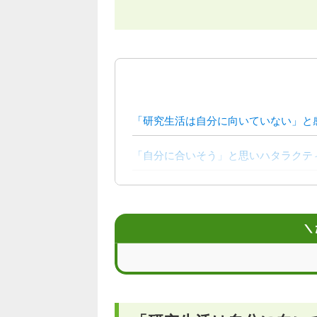
「研究生活は自分に向いていない」と
「自分に合いそう」と思いハタラクテ
チャレンジ精神をアピールし、面接1
今後は自動車関連の分野など、色々な
＼