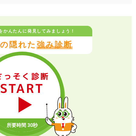
をかんたんに
発見してみましょう！
の隠れた
強み診断
さっそく診断
START