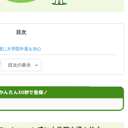
目次
感じ大学院中退を決心
ィブに登録
目次の表示
社目で内定を実現
ことにチャレンジして経験の幅を広げたい
かんたん30秒で登録／