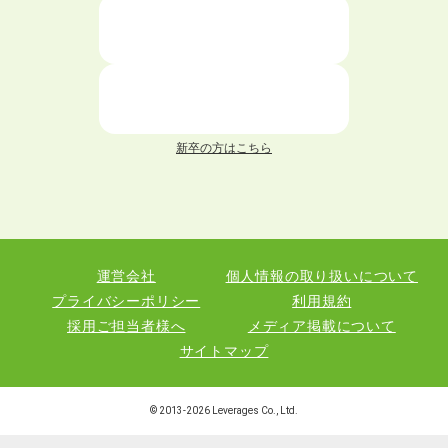
ニートが就職しやすい仕事6選！
仕事が続かない人の特徴と対処法を解説！
面接 記事一覧
新卒の方はこちら
履歴書 記事一覧
職務経歴書 記事一覧
運営会社
個人情報の取り扱いについて
退職 記事一覧
プライバシーポリシー
利用規約
採用ご担当者様へ
メディア掲載について
サイトマップ
職種図鑑
© 2013-
2026
Leverages Co., Ltd.
業界図鑑