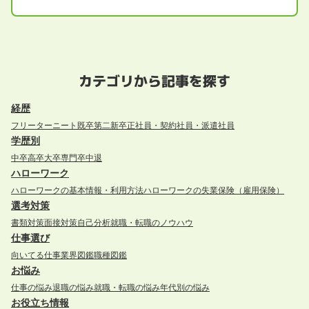
カテゴリから記事を探す
経歴
フリーター
ニート
既卒
第二新卒
正社員・契約社員・派遣社員
学歴別
中卒
高卒
大卒
専門卒
中退
ハローワーク
ハローワークの基本情報・利用方法
ハローワークの失業保険（雇用保険）
選考対策
書類対策
面接対策
自己分析
就職・転職のノウハウ
仕事選び
向いてる仕事
業界図鑑
職種図鑑
お悩み
仕事の悩み
退職の悩み
就職・転職の悩み
年代別の悩み
お役立ち情報