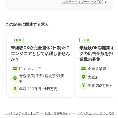
ハタラクティブサービスTOP
この記事に関連する求人
正社員
正社員
未経験OK◎完全週休2日制☆IT
未経験OK◎開業す
エンジニアとして活躍しません
クの広告全般を担当
か？
業職の募集
ITエンジニア
企画営業職
青森県/岩手県/宮城県/秋田
大阪府
県…
年収 252万円~40
年収 290万円~449万円
「ハタラクティブ」トップ
就職・再就職ガイド
「インタビュー」についての記