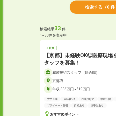
検索する
（
0
件
33
検索結果
件
1~30件を表示中
正社員
【京都】未経験OK◎医療現場
タッフを募集！
滅菌技術スタッフ（総合職）
京都府
年収 336万円~519万円
大手企業
未経験OK
残業少なめ
学歴不問
プライベート重視
昇給あり
諸手当あり
おすすめポイント