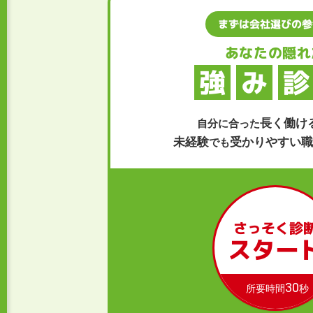
まずは会社選びの参
あなたの隠れ
強
み
診
長く働け
自分に合った
未経験
受かりやすい職
でも
さっそく診
スター
30
所要時間
秒