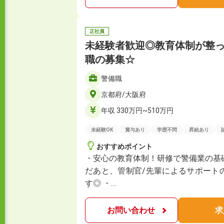
正社員
未経験者歓迎◎教育体制が整
職の募集☆
警備職
京都府/大阪府
年収 330万円~510万円
未経験OK
賞与あり
学歴不問
昇給あり
おすすめポイント
・安心の教育体制！研修で警備業の基
だあと、管制官/先輩によるサポート
す◎ ・…
お問い合わせ
求