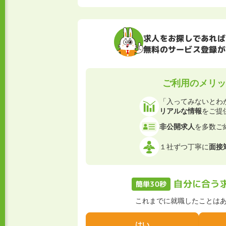
求人をお探しであれば
無料のサービス登録が
ご利用のメリッ
「入ってみないとわ
リアルな情報
をご提
非公開求人
を多数ご
１社ずつ丁寧に
面接
自分に合う
簡単30秒
これまでに就職したことは
はい