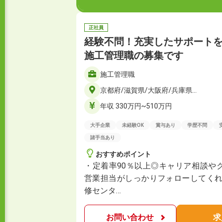
正社員
経験不問！充実したサポート
施工管理職の募集です
施工管理職
京都府/滋賀県/大阪府/兵庫県…
年収 330万円~510万円
大手企業
未経験OK
賞与あり
学歴不問
諸手当あり
おすすめポイント
・定着率90％以上◎キャリア相談や
営業担当がしっかりフォローしてくれ
修センタ…
お問い合わせ
求