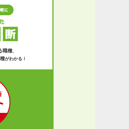
考に
た
断
る職種
、
種
がわかる！
断
ト