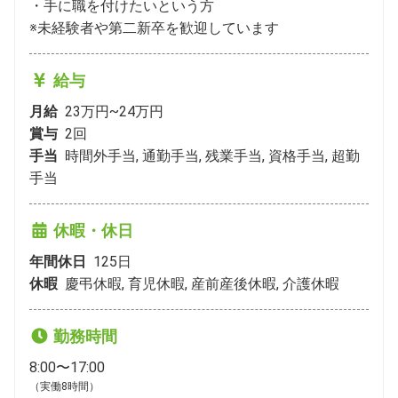
・手に職を付けたいという方

※未経験者や第二新卒を歓迎しています
給与
月給
23万円~24万円
賞与
2
回
手当
時間外手当, 通勤手当, 残業手当, 資格手当, 超勤
手当
休暇・休日
年間休日
125
日
休暇
慶弔休暇, 育児休暇, 産前産後休暇, 介護休暇
勤務時間
8:00〜17:00
（実働8時間）