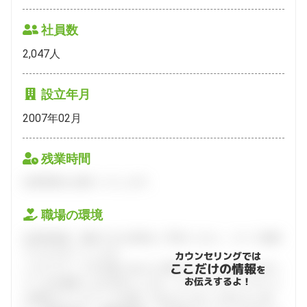
社員数
2,047
人
設立年月
2007年02月
残業時間
会員登録をお願いいたします。
職場の環境
会員登録後、面談できる日程をご予約ください。すべて無料
でフルサポートします。
カウンセリングでは
ここだけの情報
ハタラクティブが企業とあなたの間に立って、あなたに向い
を
お伝えするよ！
ている仕事探しをお手伝いします。キャリアアドバイザーと
の個別カウンセリングを通してあなたにあった求人をご紹