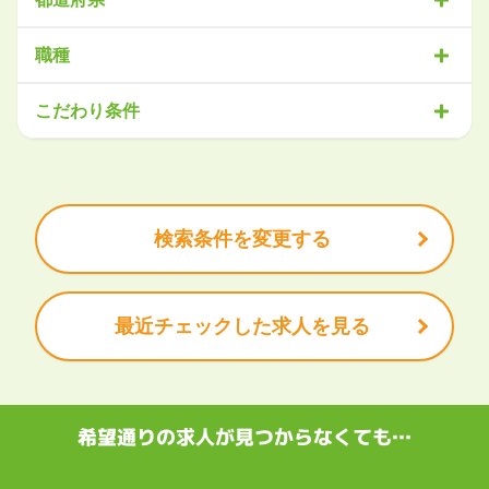
北海道・東北
職種
北海道
青森県
岩手県
宮城県
秋田県
山形県
福島県
営業
販売・サービス
事務・アシスタント
不動産・建設
こだわり条件
関東
IT・機械
医療・福祉
物流
工場・製造
企画・管理
教育
茨城県
栃木県
群馬県
埼玉県
千葉県
東京都
神奈川県
クリエイティブ
大手企業で働きたい
未経験OK
土日祝は休みたい
残業少なめ
ボーナス・賞与あり
学歴不問
甲信越・北陸
安定的なお仕事がしたい
プライベート重視
新潟県
富山県
石川県
福井県
山梨県
長野県
頑張り次第で昇給できる
産休・育休充実
諸手当あり
検索条件を変更する
東海
岐阜県
静岡県
愛知県
三重県
最近チェックした求人を見る
関西
滋賀県
京都府
大阪府
兵庫県
奈良県
和歌山県
中国・四国
鳥取県
島根県
岡山県
広島県
山口県
徳島県
香川県
愛媛県
希望通りの求人が見つからなくても…
高知県