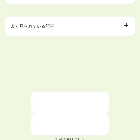
よく見られている記事
大学中退で目指せる就職先
ハローワークを初めて利用するときの流れは？
大学中退者向けの就職支援サービス
ニートが就職しやすい仕事6選！
仕事が続かない人の特徴と対処法を解説！
面接 記事一覧
新卒の方はこちら